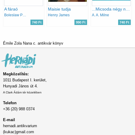
A fáraó
Maisie tudja
...Micsoda négy nap!
Boleslaw Prus
Henry James
A. A. Milne
740 Ft
990 Ft
740 Ft
Émile Zola Nana c. antikvár könyv
Megközelítés:
1011 Budapest I. kerület,
Hunyadi János út 4.
A Clark Ádám tér közelében
Telefon
+36 (20) 988 0374
E-mail
hernadi.antikvarium
(kukac)gmail.com