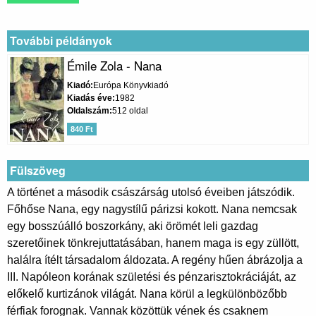
További példányok
Émile Zola - Nana
Kiadó
Európa Könyvkiadó
Kiadás éve
1982
Oldalszám
512 oldal
840 Ft
Fülszöveg
A történet a második császárság utolsó éveiben játszódik.
Főhőse Nana, egy nagystílű párizsi kokott. Nana nemcsak
egy bosszúálló boszorkány, aki örömét leli gazdag
szeretőinek tönkrejuttatásában, hanem maga is egy züllött,
halálra ítélt társadalom áldozata. A regény hűen ábrázolja a
III. Napóleon korának születési és pénzarisztokráciáját, az
előkelő kurtizánok világát. Nana körül a legkülönbözőbb
férfiak forognak. Vannak közöttük vének és csaknem