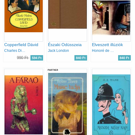
Copperfield Dávid
Északi Odüsszeia
Elveszett illúziók
Charles Dickens
Jack London
Honoré de Balzac
990 Ft
594 Ft
840 Ft
840 Ft
PARTNER