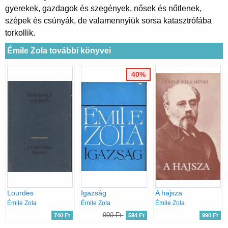
gyerekek, gazdagok és szegények, nősek és nőtlenek,
szépek és csúnyák, de valamennyiük sorsa katasztrófába
torkollik.
Émile Zola további könyvei
40%
Lourdes
Igazság
A hajsza
Émile Zola
Émile Zola
Émile Zola
990 Ft
740 Ft
594 Ft
990 Ft