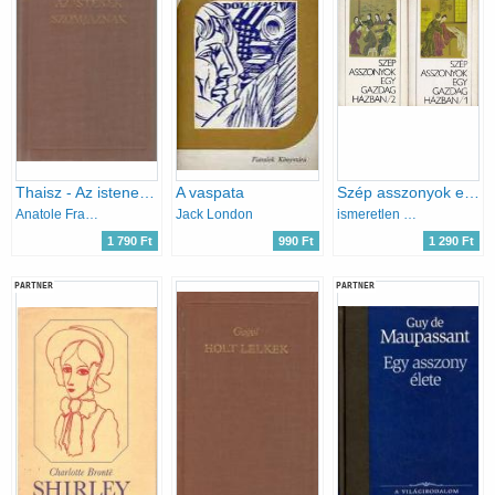
Thaisz - Az istenek szomjaznak
A vaspata
Szép asszonyok egy gazdag házban I-II.
Anatole France
Jack London
ismeretlen kínai szerző
1 790 Ft
990 Ft
1 290 Ft
PARTNER
PARTNER