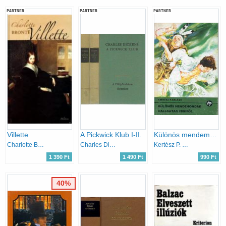
PARTNER
PARTNER
PARTNER
Villette
A Pickwick Klub I-II.
Különös mendemondák Hallgatag Erikről (Delfin könyvek)
Charlotte Brontë
Charles Dickens
Kertész P. Balázs
1 390 Ft
1 490 Ft
990 Ft
40%