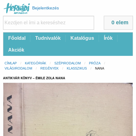
Felhasználói
Bejelentkezés
fiók
menüje
0 elem
Fő
Főoldal
Tudnivalók
Katalógus
Írók
navigáció
Akciók
Morzsa
CÍMLAP
KATEGÓRIÁK
SZÉPIRODALOM
PRÓZA
VILÁGIRODALOM
REGÉNYEK
KLASSZIKUS
CURRENT:
NANA
ANTIKVÁR KÖNYV – ÉMILE ZOLA NANA