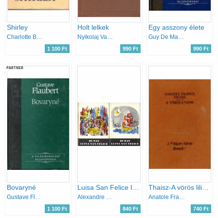
Shirley
Holt lelkek
Egy asszony élete
Charlotte Brontë
Nyikolaj Vasziljevics Gogol
Guy De Maupassant
1 100 Ft
990 Ft
990 Ft
PARTNER
Bovaryné
Luisa San Felice I-II.
Thaisz-A vörös liliom
Gustave Flaubert
Alexandre Dumas
Anatole France
1 100 Ft
840 Ft
740 Ft