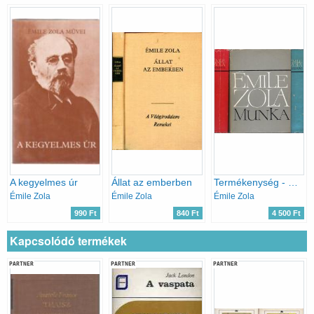
A kegyelmes úr
Állat az emberben
Termékenység - Munka - Igazság / A Négy evangélium c. regényciklus mindhárom kötete /
Émile Zola
Émile Zola
Émile Zola
990 Ft
840 Ft
4 500 Ft
Kapcsolódó termékek
PARTNER
PARTNER
PARTNER