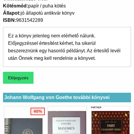
Kötésmód
papír / puha kötés
Állapot
jó állapotú antikvár könyv
ISBN
9631542289
Ez a könyv jelenleg nem elérhető nálunk.
Előjegyzéssel értesítést kérhet, ha sikerül
beszereznünk egy hasonló példányt. Az értesítő levél
után Önnek meg kell rendelnie a könyvet.
Johann Wolfgang von Goethe további könyvei
PARTNER
40%