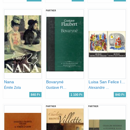
PARTNER
Nana
Bovaryné
Luisa San Felice I-II.
Émile Zola
Gustave Flaubert
Alexandre Dumas
840 Ft
1 100 Ft
840 Ft
PARTNER
PARTNER