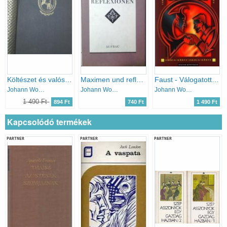
Költészet és valóság
Maximen und reflexionen
Faust - Válogatott versek
Johann Wolfgang von Goethe
Johann Wolfgang von Goethe
Johann Wolfgang von Goethe
1 490 Ft
894 Ft
740 Ft
1 490 Ft
Kapcsolódó termékek
PARTNER
PARTNER
PARTNER