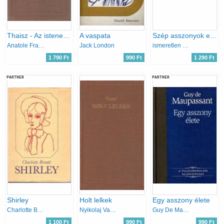
Thaisz - Az istenek szomjaznak
A vaspata
Szép asszonyok egy gazdag házban I-II.
Anatole France
Jack London
ismeretlen kínai szerző
1 790 Ft
990 Ft
1 290 Ft
PARTNER
PARTNER
Shirley
Holt lelkek
Egy asszony élete
Charlotte Brontë
Nyikolaj Vasziljevics Gogol
Guy De Maupassant
1 100 Ft
990 Ft
990 Ft