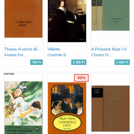
Thaisz-A vörös liliom
Villette
A Pickwick Klub I-II.
Anatole France
Charlotte Brontë
Charles Dickens
740 Ft
1 390 Ft
1 490 Ft
PARTNER
40%