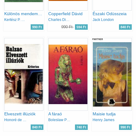
Különös mendemondák Hallgatag Erikről (Delfin könyvek)
Copperfield Dávid
Északi Odüsszeia
Kertész P. Balázs
Charles Dickens
Jack London
990 Ft
990 Ft
594 Ft
840 Ft
PARTNER
Elveszett illúziók
A fáraó
Maisie tudja
Honoré de Balzac
Boleslaw Prus
Henry James
840 Ft
740 Ft
990 Ft