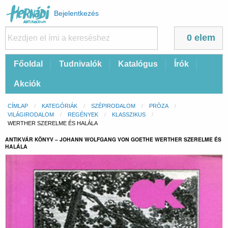
Felhasználói
Bejelentkezés
fiók
menüje
0 elem
Fő
Főoldal
Tudnivalók
Katalógus
Írók
navigáció
Akciók
Morzsa
CÍMLAP
KATEGÓRIÁK
SZÉPIRODALOM
PRÓZA
VILÁGIRODALOM
REGÉNYEK
KLASSZIKUS
CURRENT:
WERTHER SZERELME ÉS HALÁLA
ANTIKVÁR KÖNYV – JOHANN WOLFGANG VON GOETHE WERTHER SZERELME ÉS
HALÁLA