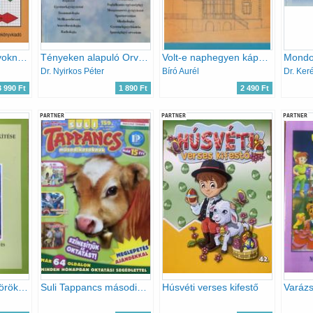
Ki(s)számoló nagyoknak 6.o.
Tényeken alapuló Orvostudomány Módszertani Ajánlások V. / Evidence Based Medicine Guidelines
Volt-e naphegyen kápolna?
Mondom
Dr. Nyirkos Péter
Bíró Aurél
Dr. Ker
3 990 Ft
1 890 Ft
2 490 Ft
PARTNER
PARTNER
PARTNER
Az első virág megörökítése gyöngyökből lépésről lépésre 2007. III. rész - Karácsony
Suli Tappancs másodikosoknak 159. szám (XVII. évfolyam 5. szám)
Húsvéti verses kifestő