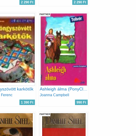
2 290 Ft
2 290 Ft
PARTNER
szövött karkötők
Ashleigh álma (PonyClub - Telivér)
 Ferenc
Joanna Campbell
1 390 Ft
990 Ft
PARTNER