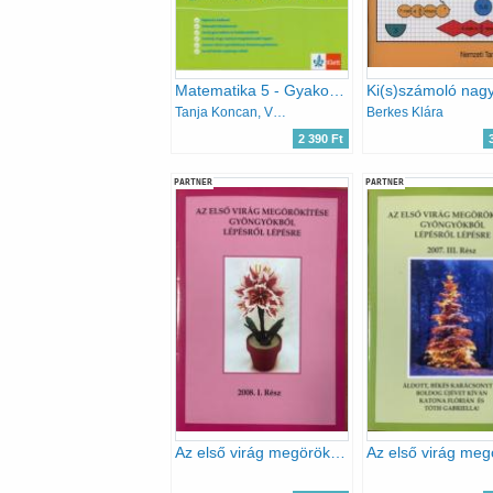
Matematika 5 - Gyakorlókönyv 5. osztályos tanulóknak
Tanja Koncan, Vilma Moderc, Rozalija Strojan
Berkes Klára
2 390 Ft
PARTNER
PARTNER
Az első virág megörökítése gyöngyökből lépésről lépésre 2008. I. rész