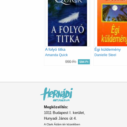
A folyó titka
Égi küldemény
Amanda Quick
Danielle Steel
990 Ft
594 Ft
Oldalszámozás
Megközelítés:
1011 Budapest I. kerület,
Hunyadi János út 4.
A Clark Ádám tér közelében