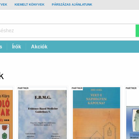
YVEK
KIEMELT KÖNYVEK
PÁRSZÁZAS AJÁNLATUNK
s
Írók
Akciók
k
PARTNER
PARTNER
PARTNER