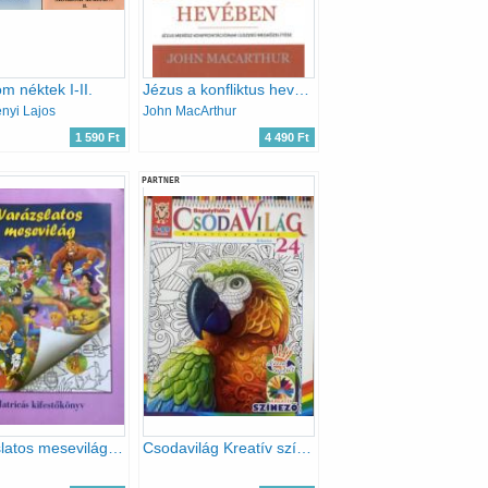
 néktek I-II.
Jézus a konfliktus hevében Jézus merész konfrontációinak újszerű megközelítése
ényi Lajos
John MacArthur
1 590 Ft
4 490 Ft
PARTNER
Varázslatos mesevilág - Matricás kifestő
Csodavilág Kreatív színező 24.