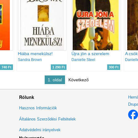
Hiába menekülsz!
Újra jön a szerelem
A csók
Sandra Brown
Danielle Steel
Daniell
740 Ft
1 290 Ft
300 Ft
Jelenleg itt:
1. oldal
Következő
Következő
oldal
Rólunk
Herná
Drupa
Lábléc
Hasznos Információk
menü
Általános Szerződési Feltételek
Adatvédelmi irányelvek