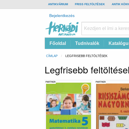
TOP
ANTIKVÁRIUM
FRISS FELTÖLTÉSEK
ANTIK KÖN
BAR
Felhasználói
Bejelentkezés
fiók
menüje
Hernádi
Fő
Főoldal
Tudnivalók
Katalógu
Antikvárium
navigáció
Online
Morzsa
CÍMLAP
CURRENT:
LEGFRISEBB FELTÖLTÉSEK
antikvárium
Legfrisebb feltöltése
PARTNER
PARTNER