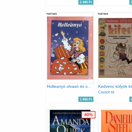
2 490 Ft
PARTNER
PARTNER
Holleanyó olvasó és színezőkönyv
Csosch bt.
1 990 Ft
40%