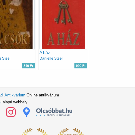
A ház
e Steel
Danielle Steel
840 Ft
990 Ft
di Antikvárium
Online antikvárium
l
alapú webhely