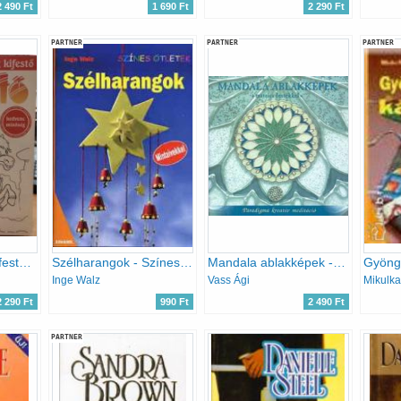
2 490 Ft
1 690 Ft
2 290 Ft
PARTNER
PARTNER
PARTNER
Kedvenc kölyök kifestő 2016/1. (varázsképek, pontösszekötők, izgalmas kifestők)
Szélharangok - Színes ötletek
Mandala ablakképek - matrica festékkel
Gyöngy
Inge Walz
Vass Ági
Mikulka
2 290 Ft
990 Ft
2 490 Ft
PARTNER