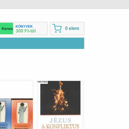
KÖNYVEK
0 elem
300 Ft-tól
PARTNER