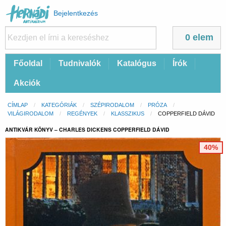
Felhasználói
Bejelentkezés
fiók
menüje
0 elem
Fő
Főoldal
Tudnivalók
Katalógus
Írók
navigáció
Akciók
Morzsa
CÍMLAP
KATEGÓRIÁK
SZÉPIRODALOM
PRÓZA
VILÁGIRODALOM
REGÉNYEK
KLASSZIKUS
CURRENT:
COPPERFIELD DÁVID
ANTIKVÁR KÖNYV – CHARLES DICKENS COPPERFIELD DÁVID
40%