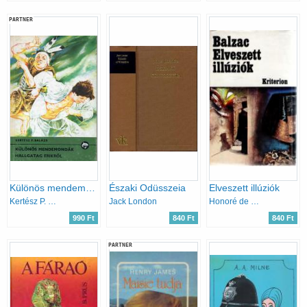
PARTNER
Különös mendemondák Hallgatag Erikről (Delfin könyvek)
Északi Odüsszeia
Elveszett illúziók
Kertész P. Balázs
Jack London
Honoré de Balzac
990 Ft
840 Ft
840 Ft
PARTNER