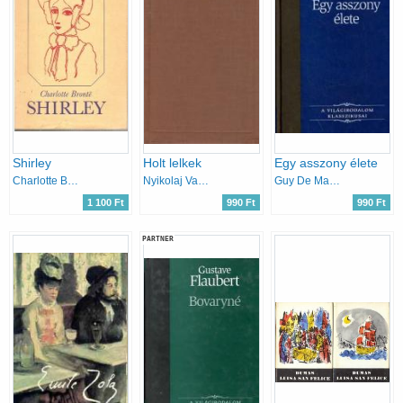
Shirley
Holt lelkek
Egy asszony élete
Charlotte Brontë
Nyikolaj Vasziljevics Gogol
Guy De Maupassant
1 100 Ft
990 Ft
990 Ft
PARTNER