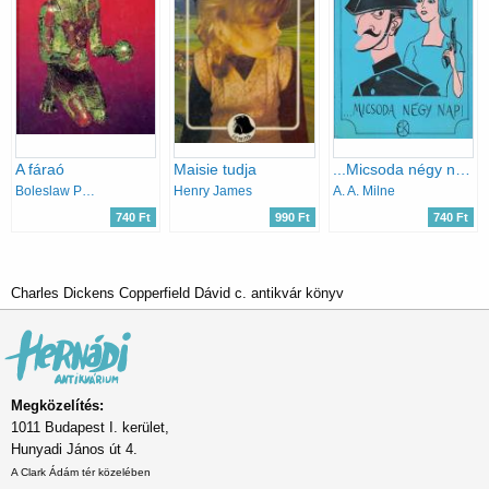
A fáraó
Maisie tudja
...Micsoda négy nap!
Boleslaw Prus
Henry James
A. A. Milne
740 Ft
990 Ft
740 Ft
Charles Dickens Copperfield Dávid c. antikvár könyv
Megközelítés:
1011 Budapest I. kerület,
Hunyadi János út 4.
A Clark Ádám tér közelében