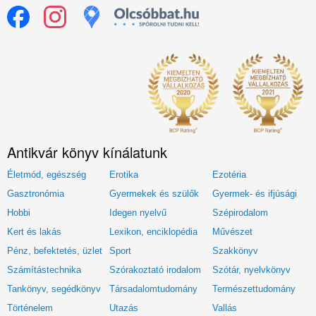
Antikvár könyv kínálatunk
Életmód, egészség
Erotika
Ezotéria
Gasztronómia
Gyermekek és szülők
Gyermek- és ifjúsági
Hobbi
Idegen nyelvű
Szépirodalom
Kert és lakás
Lexikon, enciklopédia
Művészet
Pénz, befektetés, üzlet
Sport
Szakkönyv
Számítástechnika
Szórakoztató irodalom
Szótár, nyelvkönyv
Tankönyv, segédkönyv
Társadalomtudomány
Természettudomány
Történelem
Utazás
Vallás