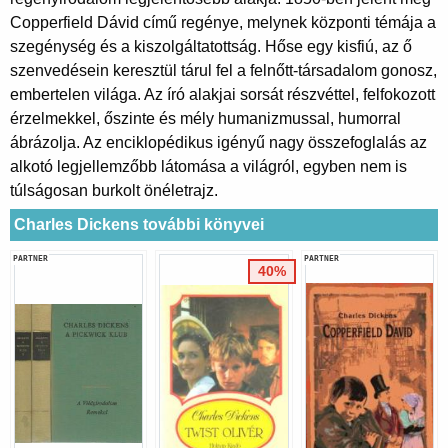
Copperfield Dávid című regénye, melynek központi témája a
szegénység és a kiszolgáltatottság. Hőse egy kisfiú, az ő
szenvedésein keresztül tárul fel a felnőtt-társadalom gonosz,
embertelen világa. Az író alakjai sorsát részvéttel, felfokozott
érzelmekkel, őszinte és mély humanizmussal, humorral
ábrázolja. Az enciklopédikus igényű nagy összefoglalás az
alkotó legjellemzőbb látomása a világról, egyben nem is
túlságosan burkolt önéletrajz.
Charles Dickens további könyvei
PARTNER
PARTNER
40%