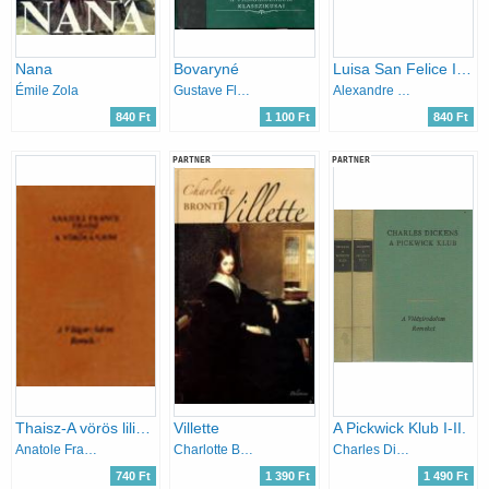
Nana
Bovaryné
Luisa San Felice I-II.
Émile Zola
Gustave Flaubert
Alexandre Dumas
840 Ft
1 100 Ft
840 Ft
PARTNER
PARTNER
Thaisz-A vörös liliom
Villette
A Pickwick Klub I-II.
Anatole France
Charlotte Brontë
Charles Dickens
740 Ft
1 390 Ft
1 490 Ft