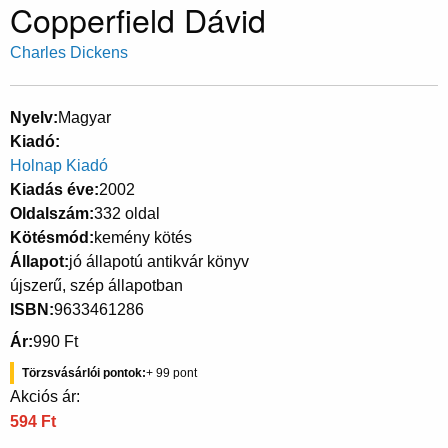
Copperfield Dávid
Charles Dickens
Nyelv
Magyar
Kiadó
Holnap Kiadó
Kiadás éve
2002
Oldalszám
332 oldal
Kötésmód
kemény kötés
Állapot
jó állapotú antikvár könyv
újszerű, szép állapotban
ISBN
9633461286
Ár
990 Ft
Törzsvásárlói pontok
99
Akciós ár:
594 Ft