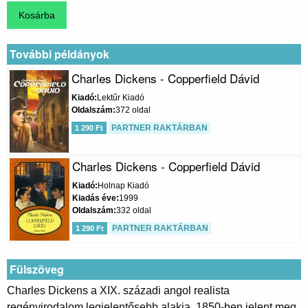
További példányok
Charles Dickens - Copperfield Dávid
Kiadó
Lektűr Kiadó
Oldalszám
372 oldal
PARTNER RAKTÁRBAN
1 290 Ft
Charles Dickens - Copperfield Dávid
Kiadó
Holnap Kiadó
Kiadás éve
1999
Oldalszám
332 oldal
PARTNER RAKTÁRBAN
1 290 Ft
Fülszöveg
Charles Dickens a XIX. századi angol realista
regényirodalom legjelentősebb alakja. 1850-ben jelent meg