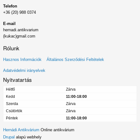
Telefon
+36 (20) 988 0374
E-mail
hernadi.antikvarium
(kukac)gmail.com
Rólunk
Lábléc
Hasznos Információk
Általános Szerződési Feltételek
menü
Adatvédelmi irányelvek
Nyitvatartás
Hétfő
Zárva
Kedd
11:00-18:00
Szerda
Zárva
Csütörtök
Zárva
Péntek
11:00-18:00
Hernádi Antikvárium
Online antikvárium
Drupal
alapú webhely