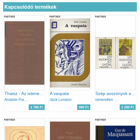
Kapcsolódó termékek
PARTNER
PARTNER
PARTNER
Thaisz - Az istenek szomjaznak
A vaspata
Szép asszonyok egy gazdag házban I-II.
Anatole France
Jack London
ismeretlen kínai szerző
1 790 Ft
990 Ft
1 290 Ft
PARTNER
PARTNER