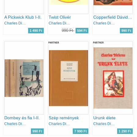
A Pickwick Klub I-II.
Twist Olivér
Copperfield Dávid. Gyermekévek, ifjúság
Charles Dickens
Charles Dickens
Charles Dickens
990 Ft
1 490 Ft
594 Ft
990 Ft
PARTNER
PARTNER
Dombey és fia I-II.
Szép remények
Urunk élete
Charles Dickens
Charles Dickens
Charles Dickens
990 Ft
7 990 Ft
1 290 Ft