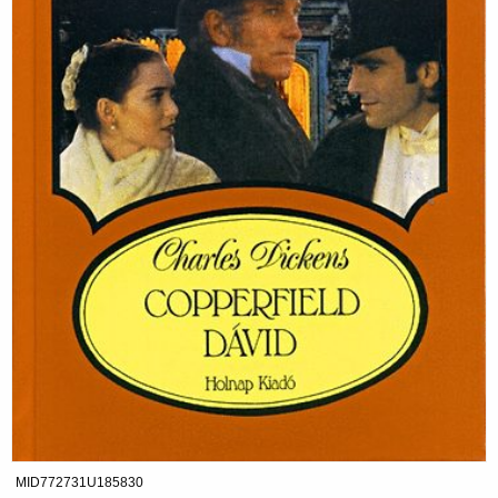
MID772731U185830