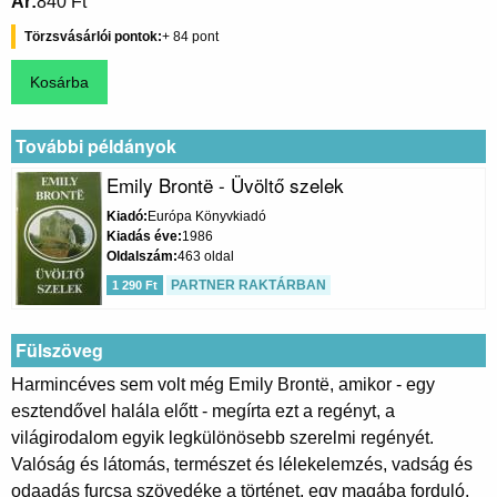
Ár
840 Ft
Törzsvásárlói pontok
84
További példányok
Emily Brontë - Üvöltő szelek
Kiadó
Európa Könyvkiadó
Kiadás éve
1986
Oldalszám
463 oldal
PARTNER RAKTÁRBAN
1 290 Ft
Fülszöveg
Harmincéves sem volt még Emily Brontë, amikor - egy
esztendővel halála előtt - megírta ezt a regényt, a
világirodalom egyik legkülönösebb szerelmi regényét.
Valóság és látomás, természet és lélekelemzés, vadság és
odaadás furcsa szövedéke a történet, egy magába forduló,