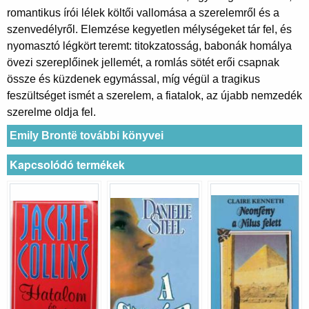
romantikus írói lélek költői vallomása a szerelemről és a
szenvedélyről. Elemzése kegyetlen mélységeket tár fel, és
nyomasztó légkört teremt: titokzatosság, babonák homálya
övezi szereplőinek jellemét, a romlás sötét erői csapnak
össze és küzdenek egymással, míg végül a tragikus
feszültséget ismét a szerelem, a fiatalok, az újabb nemzedék
szerelme oldja fel.
Emily Brontë további könyvei
Kapcsolódó termékek