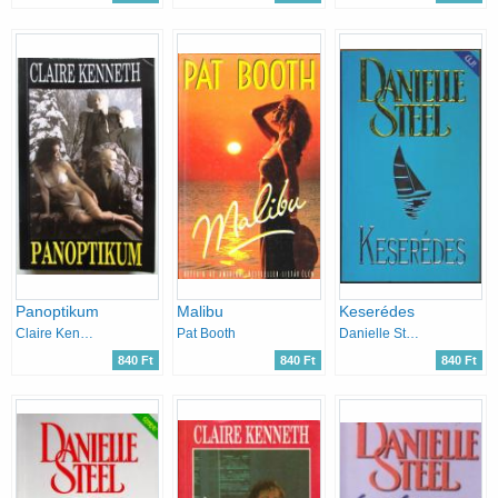
Panoptikum
Malibu
Keserédes
Claire Kenneth
Pat Booth
Danielle Steel
840 Ft
840 Ft
840 Ft