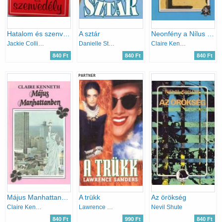
Hatalom és szenvedély
A sztár
Neonfény a Nílus felett
Jackie Collins
Danielle Steel
Claire Kenneth
840 Ft
840 Ft
840 Ft
PARTNER
Május Manhattanben
A trükk
Az örökség
Claire Kenneth
Lawrence Sanders
Nevil Shute
840 Ft
990 Ft
840 Ft