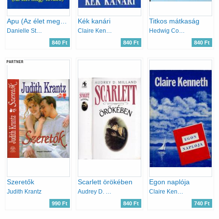
Apu (Az élet megy tovább)
Kék kanári
Titkos mátkaság
Danielle Steel
Claire Kenneth
Hedwig Courths-Mahler
840 Ft
840 Ft
840 Ft
PARTNER
Szeretők
Scarlett örökében
Egon naplója
Judith Krantz
Audrey D. Milland
Claire Kenneth
990 Ft
840 Ft
740 Ft