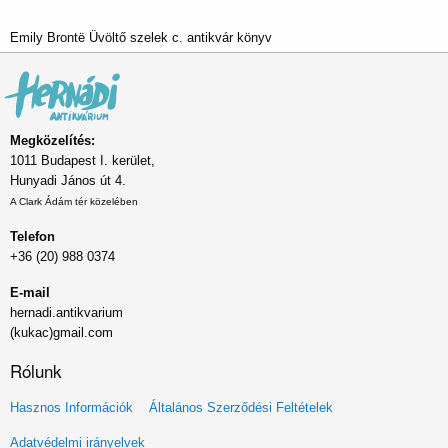
Emily Brontë Üvöltő szelek c. antikvár könyv
Megközelítés:
1011 Budapest I. kerület,
Hunyadi János út 4.
A Clark Ádám tér közelében
Telefon
+36 (20) 988 0374
E-mail
hernadi.antikvarium
(kukac)gmail.com
Rólunk
Lábléc
Hasznos Információk
Általános Szerződési Feltételek
menü
Adatvédelmi irányelvek