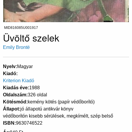
MID816085U001917
Üvöltő szelek
Emily Brontë
Nyelv
Magyar
Kiadó
Kriterion Kiadó
Kiadás éve
1988
Oldalszám
326 oldal
Kötésmód
kemény kötés (papír védőborító)
Állapot
jó állapotú antikvár könyv
védőborítón kisebb sérülések, megkímélt, szép belső
ISBN
9630746522