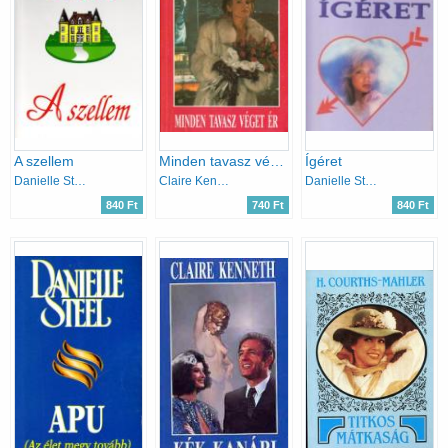
A szellem
Minden tavasz véget ér
Ígéret
Danielle Steel
Claire Kenneth
Danielle Steel
840 Ft
740 Ft
840 Ft