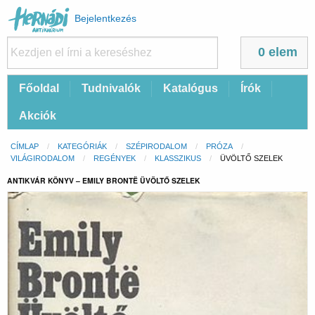
Felhasználói
Bejelentkezés
fiók
menüje
0 elem
Fő
Főoldal
Tudnivalók
Katalógus
Írók
navigáció
Akciók
Morzsa
CÍMLAP
KATEGÓRIÁK
SZÉPIRODALOM
PRÓZA
VILÁGIRODALOM
REGÉNYEK
KLASSZIKUS
CURRENT:
ÜVÖLTŐ SZELEK
ANTIKVÁR KÖNYV – EMILY BRONTË ÜVÖLTŐ SZELEK