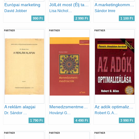
Európai marketing
JólLét most (Élj tartalmas életet, és találj rá a gazdagság útjára még ma!)
A marketingkommunikáció kézikönyve
David Jobber
Lisa Nichols, Janet Switzer
Sándor Imre
990 Ft
2 990 Ft
1 100 Ft
PARTNER
PARTNER
PARTNER
A reklám alapjai
Menedzsmentmeditációk
Az adók optimalizálása(Passzív jövedelem-források)
Dr. Sándor Imre
Hoványi Gábor
Robert G. Allen
1 790 Ft
4 490 Ft
3 990 Ft
PARTNER
PARTNER
PARTNER