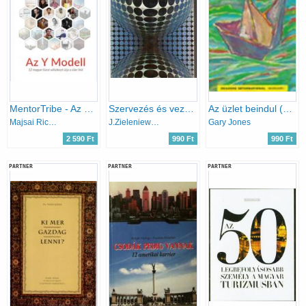
MentorTribe - Az Y Modell
Szervezés és vezetés
Az üzlet beindul (Üzlettárs könyvek)
Majsai Richárd
J.Zieleniewski
Gary Jones
2 590 Ft
990 Ft
990 Ft
PARTNER
PARTNER
PARTNER