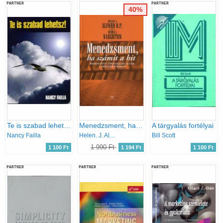
PARTNER
PARTNER
40%
Te is szabad lehetsz!
Menedzsment, ha számít a hit - Keresztény társadalmi elvek a modern korban
A tárgyalás fortélyai
Nancy Failla
Helen. J. Alford; Michael J. Naughton
Bill Scott
1 990 Ft
1 100 Ft
1 194 Ft
1 100 Ft
PARTNER
PARTNER
PARTNER