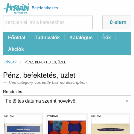
Felhasználói
Bejelentkezés
fiók
menüje
0 elem
Fő
Főoldal
Tudnivalók
Katalógus
Írók
navigáció
Akciók
Morzsa
CÍMLAP
CURRENT:
PÉNZ, BEFEKTETÉS, ÜZLET
Pénz, befektetés, üzlet
This category currently has no description
Rendezés
PARTNER
PARTNER
PARTNER