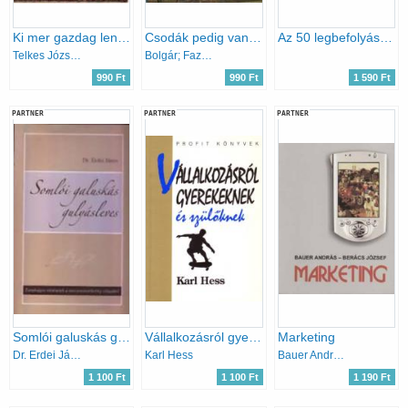
Ki mer gazdag lenni?
Csodák pedig vannak - 12 amerikai karrier
Az 50 legbefolyásosabb személy a magyar turizmusban
Telkes József Dr.
Bolgár; Fazekas
990 Ft
990 Ft
1 590 Ft
PARTNER
PARTNER
PARTNER
Somlói galuskás gulyásleves - Tanulságos történetek a turizmusmarketing világából (dedikált)
Vállalkozásról gyerekeknek és szülőknek
Marketing
Dr. Erdei János
Karl Hess
Bauer András; Berács József
1 100 Ft
1 100 Ft
1 190 Ft