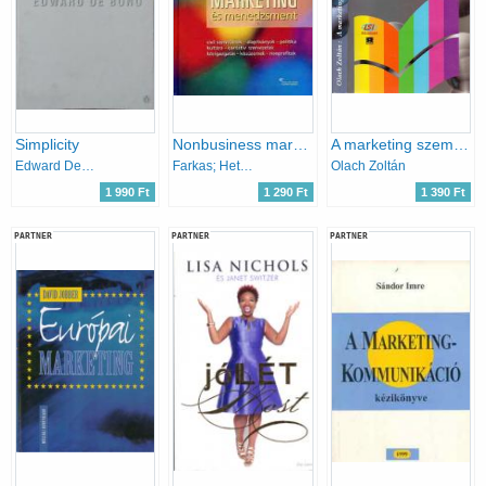
Simplicity
Nonbusiness marketing és menedzsment
A marketing szemlélete és gyakorlata (A marketing áttekintő kézikönyve)
Edward De Bono
Farkas; Hetesi Erzsébet; Veres; Dinya László
Olach Zoltán
1 990 Ft
1 290 Ft
1 390 Ft
PARTNER
PARTNER
PARTNER