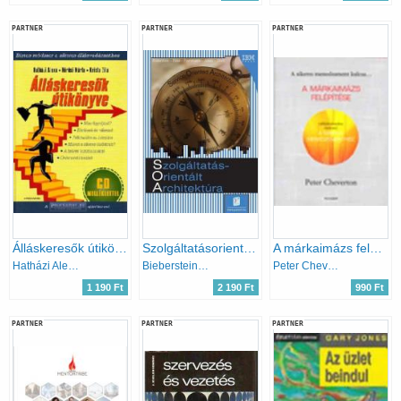
PARTNER
PARTNER
PARTNER
Álláskeresők útikönyve - CD melléklet nélkül!
Szolgáltatásorientált architektúra (SOA)
A márkaimázs felépítése
Hatházi Alexa, Kőrösi Márta, Krista Zita
Bieberstein; Bose; Fiammante; Jones; Shah
Peter Cheverton
1 190 Ft
2 190 Ft
990 Ft
PARTNER
PARTNER
PARTNER