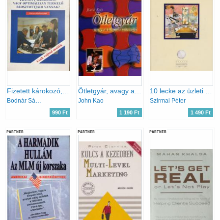
Fizetett károkozó, vagy optimálisan termelő beosztottjaid vannak?
Ötletgyár, avagy a kreatív szervezet
10 lecke az üzleti tervezésről
Bodnár Sándor
John Kao
Szirmai Péter
990 Ft
1 190 Ft
1 490 Ft
PARTNER
PARTNER
PARTNER