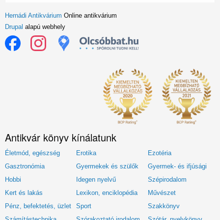
Hernádi Antikvárium
Online antikvárium
Drupal
alapú webhely
Antikvár könyv kínálatunk
Életmód, egészség
Erotika
Ezotéria
Gasztronómia
Gyermekek és szülők
Gyermek- és ifjúsági
Hobbi
Idegen nyelvű
Szépirodalom
Kert és lakás
Lexikon, enciklopédia
Művészet
Pénz, befektetés, üzlet
Sport
Szakkönyv
Számítástechnika
Szórakoztató irodalom
Szótár, nyelvkönyv