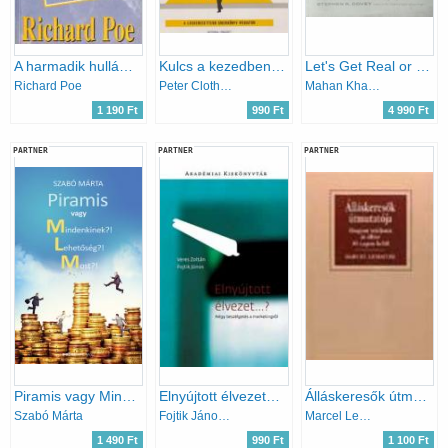
A harmadik hullám - Az MLM új korszaka
Kulcs a kezedben: Multi-Level Marketing
Let's Get Real or Let's Not Play - The Demise of Dysfunctional Selling and the Advent of Helping Clients Succeed
Richard Poe
Peter Clothier - Zelnik Csaba Ákos
Mahan Khalsa
1 190 Ft
990 Ft
4 990 Ft
PARTNER
PARTNER
PARTNER
Piramis vagy Mindenkinek? Lehetőség?! Most?!
Elnyújtott élvezet…? - Négy beszélgetés a marketingről
Álláskeresők útmutatója:Hogyan találjunk jó állást 30 napon belül
Szabó Márta
Fojtik János; Veres János
Marcel Lemaitre
1 490 Ft
990 Ft
1 100 Ft