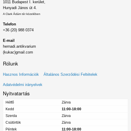
1011 Budapest I. kerület,
Hunyadi János út 4.
A Clark Ádám tér közelében
Telefon
+36 (20) 988 0374
E-mail
hernadi.antikvarium
(kukac)gmail.com
Rólunk
Lábléc
Hasznos Információk
Általános Szerződési Feltételek
menü
Adatvédelmi irányelvek
Nyitvatartás
Hétfő
Zárva
Kedd
11:00-18:00
Szerda
Zárva
Csütörtök
Zárva
Péntek
11:00-18:00