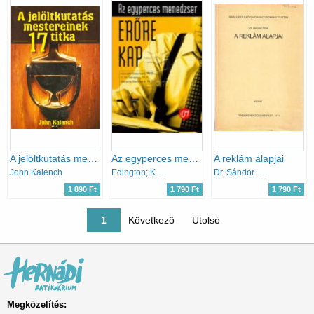
A jelöltkutatás mestereinek 17 titka
Az egyperces menedzser erőre kap
A reklám alapjai
John Kalench
Edington; K. Blanchard
Dr. Sándor Imre
1 890 Ft
1 790 Ft
1 790 Ft
Oldalszámozás
Jelenlegi oldal
1
Következő oldal
Következő
Utolsó oldal
Utolsó
Megközelítés: