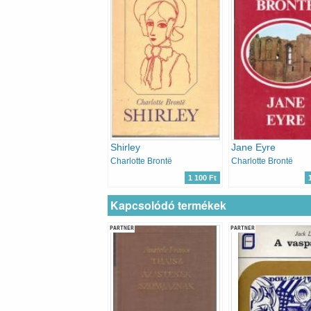
Shirley
Jane Eyre
Charlotte Brontë
Charlotte Brontë
1 100 Ft
Kapcsolódó termékek
PARTNER
PARTNER