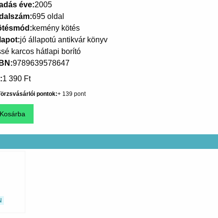
adás éve
2005
dalszám
695 oldal
ötésmód
kemény kötés
lapot
jó állapotú antikvár könyv
ssé karcos hátlapi borító
SBN
9789639578647
1 390 Ft
örzsvásárlói pontok
139
N