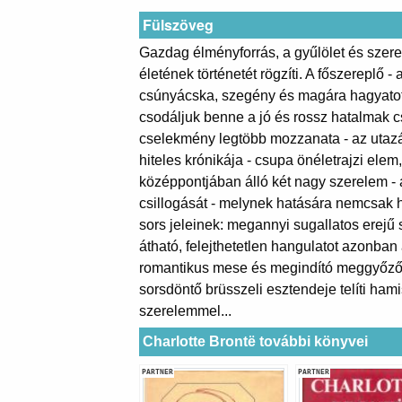
Fülszöveg
Gazdag élményforrás, a gyűlölet és szere
életének történetét rögzíti. A főszereplő 
csúnyácska, szegény és magára hagyatott 
csodáljuk benne a jó és rossz hatalmak 
cselekmény legtöbb mozzanata - az utazás
hiteles krónikája - csupa önéletrajzi e
középpontjában álló két nagy szerelem - a
csillogását - melynek hatására nemcsak 
sors jeleinek: megannyi sugallatos erejű
átható, felejthetetlen hangulatot azonban
romantikus mese és megindító meggyőző v
sorsdöntő brüsszeli esztendeje telíti ham
szerelemmel...
Charlotte Brontë további könyvei
PARTNER
PARTNER