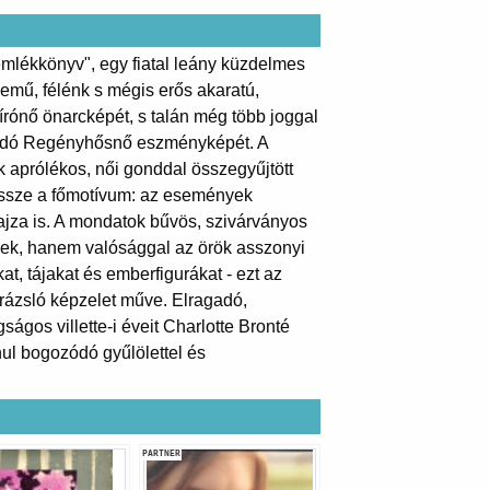
emlékkönyv", egy fiatal leány küzdelmes
llemű, félénk s mégis erős akaratú,
írónő önarcképét, s talán még több joggal
skodó Regényhősnő eszményképét. A
k aprólékos, női gonddal összegyűjtött
 össze a főmotívum: az események
rajza is. A mondatok bűvös, szivárványos
nek, hanem valósággal az örök asszonyi
, tájakat és emberfigurákat - ezt az
arázsló képzelet műve. Elragadó,
os villette-i éveit Charlotte Bronté
nul bogozódó gyűlölettel és
PARTNER