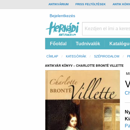
TOP
ANTIKVÁRIUM
FRISS FELTÖLTÉSEK
ANTIK KÖN
BAR
Felhasználói
Bejelentkezés
fiók
menüje
Hernádi
Fő
Főoldal
Tudnivalók
Katalógu
Antikvárium
navigáció
Online
Morzsa
CÍMLAP
KATEGÓRIÁK
SZÉPIRODALOM
P
antikvárium
ANTIKVÁR KÖNYV – CHARLOTTE BRONTË VILLETTE
MI
V
Ch
Ny
Ki
Pa