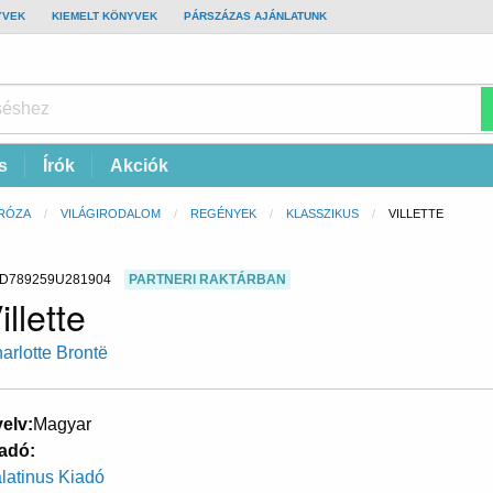
YVEK
KIEMELT KÖNYVEK
PÁRSZÁZAS AJÁNLATUNK
s
Írók
Akciók
RÓZA
VILÁGIRODALOM
REGÉNYEK
KLASSZIKUS
CURRENT:
VILLETTE
D789259U281904
PARTNERI RAKTÁRBAN
illette
arlotte Brontë
elv
Magyar
adó
latinus Kiadó