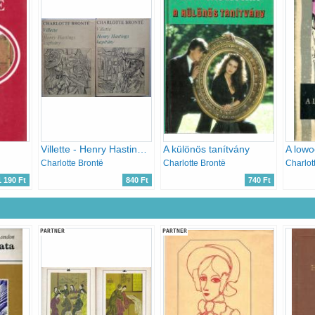
Villette - Henry Hastings kapitány I-II.
A különös tanítvány
Charlotte Brontë
Charlotte Brontë
Charlot
1 190 Ft
840 Ft
740 Ft
PARTNER
PARTNER