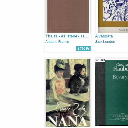
Thaisz - Az istenek szomjaznak
A vaspata
Anatole France
Jack London
1 790 Ft
PARTNER