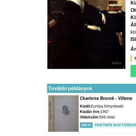
Ki
Ol
K
Ál
ki
I
Ár
T
További példányok
Charlotte Brontë - Villette
Kiadó
Európa Könyvkiadó
Kiadás éve
1967
Oldalszám
566 oldal
PARTNER RAKTÁRBA
990 Ft