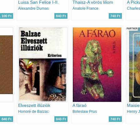
Luisa San Felice I-II.
Thaisz-A vörös liliom
A Pickw
Alexandre Dumas
Anatole France
Charles
1 100 Ft
840 Ft
740 Ft
PARTNER
Elveszett illúziók
A fáraó
Maisie
Honoré de Balzac
Boleslaw Prus
Henry 
840 Ft
840 Ft
740 Ft