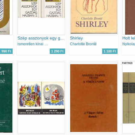
Szép asszonyok egy gazdag házban I-II.
Shirley
Holt le
ismeretlen kínai szerző
Charlotte Brontë
990 Ft
1 290 Ft
1 100 Ft
PARTNER