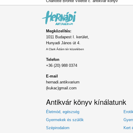
Charlotte Brontë Villette c. antikvár könyv
Megközelítés:
1011 Budapest I. kerület,
Hunyadi János út 4.
A Clark Ádám tér közelében
Telefon
+36 (20) 988 0374
E-mail
hernadi.antikvarium
(kukac)gmail.com
Antikvár könyv kínálatunk
Életmód, egészség
Eroti
Gyermekek és szülők
Gyerm
Szépirodalom
Kert 