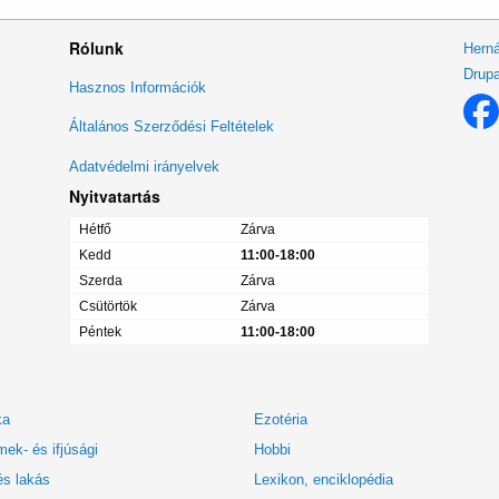
Rólunk
Herná
Drupa
Lábléc
Hasznos Információk
menü
Általános Szerződési Feltételek
Adatvédelmi irányelvek
Nyitvatartás
Hétfő
Zárva
Kedd
11:00-18:00
Szerda
Zárva
Csütörtök
Zárva
Péntek
11:00-18:00
ka
Ezotéria
ek- és ifjúsági
Hobbi
és lakás
Lexikon, enciklopédia