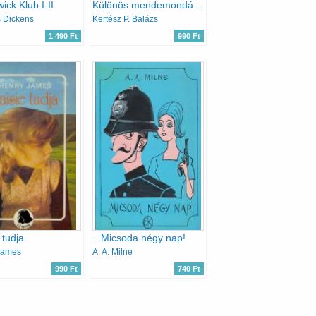
ick Klub I-II.
Különös mendemondák Hallgatag Erikről (Delfin könyvek)
 Dickens
Kertész P. Balázs
1 490 Ft
990 Ft
 tudja
...Micsoda négy nap!
James
A. A. Milne
990 Ft
740 Ft