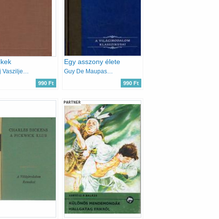
lkek
Egy asszony élete
Nyikolaj Vasziljevics Gogol
Guy De Maupassant
990 Ft
990 Ft
PARTNER