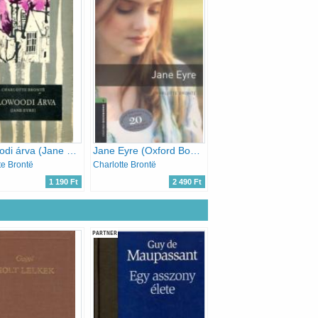
A lowoodi árva (Jane Eyre)
Jane Eyre (Oxford Bookworms Library 6. - Classics)
te Brontë
Charlotte Brontë
1 190 Ft
2 490 Ft
PARTNER