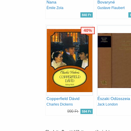
Nana
Bovaryné
Émile Zola
Gustave Flaubert
840 Ft
40%
Copperfield Dávid
Északi Odüsszeia
Charles Dickens
Jack London
990 Ft
594 Ft