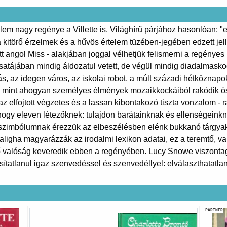
lem nagy regénye a Villette is. Világhírű párjához hasonlóan: "
- a kitörő érzelmek és a hűvös értelem tüzében-jegében edzett je
angol Miss - alakjában joggal vélhetjük felismerni a regényes 
csatájában mindig áldozatul vetett, de végül mindig diadalma
, az idegen város, az iskolai robot, a múlt századi hétköznapo
lem, mint ahogyan személyes élmények mozaikkockáiból rakódik
z elfojtott végzetes és a lassan kibontakozó tiszta vonzalom - 
hogy eleven létezőknek: tulajdon barátainknak és ellenségeink
 szimbólumnak érezzük az elbeszélésben elénk bukkanó tárgyakat
 aligha magyarázzák az irodalmi lexikon adatai, ez a teremtő, v
alóság keveredik ebben a regényében. Lucy Snowe viszontagság
isítatlanul igaz szenvedéssel és szenvedéllyel: elválaszthatatla
PARTNER