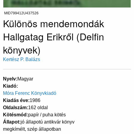
MID799412U437526
Különös mendemondák
Hallgatag Erikről (Delfin
könyvek)
Kertész P. Balázs
Nyelv
Magyar
Kiadó
Móra Ferenc Könyvkiadó
Kiadás éve
1986
Oldalszám
162 oldal
Kötésmód
papír / puha kötés
Állapot
jó állapotú antikvár könyv
megkímélt, szép állapotban