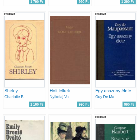
1 790 Ft
990 Ft
1 290 Ft
PARTNER
PARTNER
Shirley
Holt lelkek
Egy asszony élete
Charlotte Brontë
Nyikolaj Vasziljevics Gogol
Guy De Maupassant
1 100 Ft
990 Ft
990 Ft
PARTNER