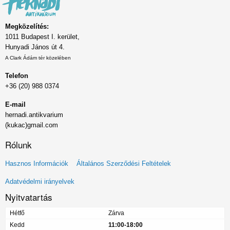
Megközelítés:
1011 Budapest I. kerület,
Hunyadi János út 4.
A Clark Ádám tér közelében
Telefon
+36 (20) 988 0374
E-mail
hernadi.antikvarium
(kukac)gmail.com
Rólunk
Lábléc
Hasznos Információk
Általános Szerződési Feltételek
menü
Adatvédelmi irányelvek
Nyitvatartás
Hétfő
Zárva
Kedd
11:00-18:00