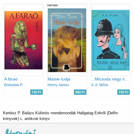
PARTNER
A fáraó
Maisie tudja
...Micsoda négy nap!
Boleslaw Prus
Henry James
A. A. Milne
740 Ft
990 Ft
740 Ft
Kertész P. Balázs Különös mendemondák Hallgatag Erikről (Delfin
könyvek) c. antikvár könyv