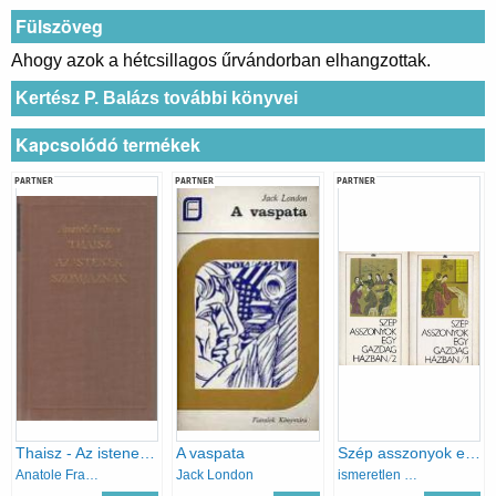
Fülszöveg
Ahogy azok a hétcsillagos űrvándorban elhangzottak.
Kertész P. Balázs további könyvei
Kapcsolódó termékek
PARTNER
PARTNER
PARTNER
Thaisz - Az istenek szomjaznak
A vaspata
Szép asszonyok egy gazdag házban I-II.
Anatole France
Jack London
ismeretlen kínai szerző