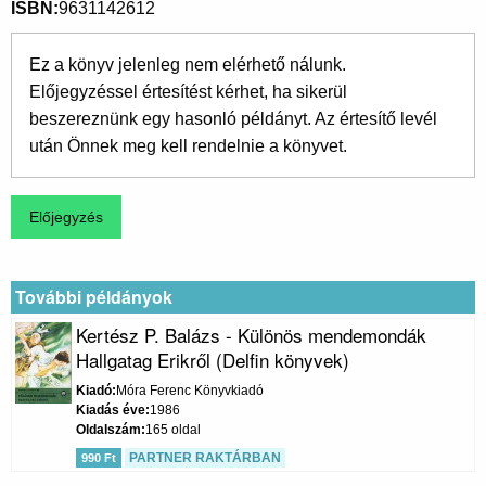
ISBN
9631142612
Ez a könyv jelenleg nem elérhető nálunk.
Előjegyzéssel értesítést kérhet, ha sikerül
beszereznünk egy hasonló példányt. Az értesítő levél
után Önnek meg kell rendelnie a könyvet.
További példányok
Kertész P. Balázs - Különös mendemondák
Hallgatag Erikről (Delfin könyvek)
Kiadó
Móra Ferenc Könyvkiadó
Kiadás éve
1986
Oldalszám
165 oldal
PARTNER RAKTÁRBAN
990 Ft