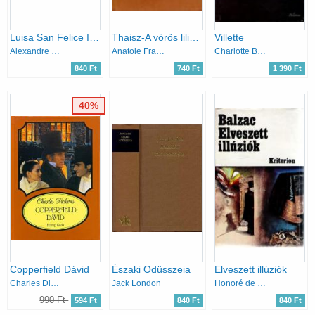
Luisa San Felice I-II.
Thaisz-A vörös liliom
Villette
Alexandre Dumas
Anatole France
Charlotte Brontë
840 Ft
740 Ft
1 390 Ft
40%
Copperfield Dávid
Északi Odüsszeia
Elveszett illúziók
Charles Dickens
Jack London
Honoré de Balzac
990 Ft
594 Ft
840 Ft
840 Ft