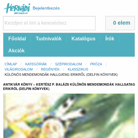
Felhasználói
Bejelentkezés
fiók
menüje
0 elem
Fő
Főoldal
Tudnivalók
Katalógus
Írók
navigáció
Akciók
Morzsa
CÍMLAP
KATEGÓRIÁK
SZÉPIRODALOM
PRÓZA
VILÁGIRODALOM
REGÉNYEK
KLASSZIKUS
CURRENT:
KÜLÖNÖS MENDEMONDÁK HALLGATAG ERIKRŐL (DELFIN KÖNYVEK)
ANTIKVÁR KÖNYV – KERTÉSZ P. BALÁZS KÜLÖNÖS MENDEMONDÁK HALLGATAG
ERIKRŐL (DELFIN KÖNYVEK)