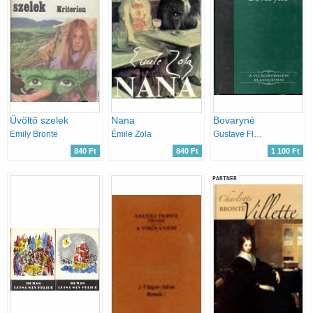
Üvöltő szelek
Nana
Bovaryné
Emily Brontë
Émile Zola
Gustave Flaubert
840 Ft
840 Ft
1 100 Ft
PARTNER