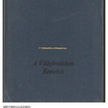
MID798011U433801