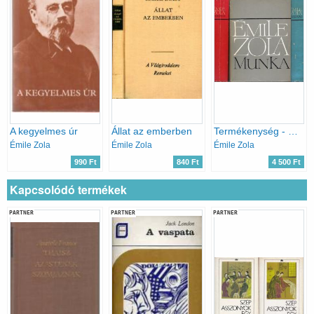
A kegyelmes úr
Állat az emberben
Termékenység - Munka - Igazság / A Négy evangélium c. regényciklus mindhárom kötete /
Émile Zola
Émile Zola
Émile Zola
990 Ft
840 Ft
4 500 Ft
Kapcsolódó termékek
PARTNER
PARTNER
PARTNER