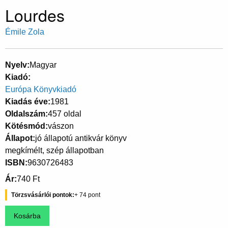
Lourdes
Émile Zola
Nyelv
Magyar
Kiadó
Európa Könyvkiadó
Kiadás éve
1981
Oldalszám
457 oldal
Kötésmód
vászon
Állapot
jó állapotú antikvár könyv
megkímélt, szép állapotban
ISBN
9630726483
Ár
740 Ft
Törzsvásárlói pontok
74