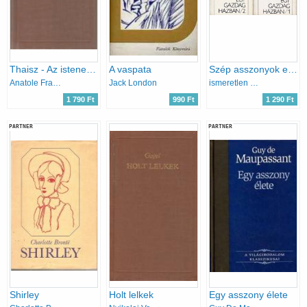
Thaisz - Az istenek szomjaznak
A vaspata
Szép asszonyok egy gazdag házban I-II.
Anatole France
Jack London
ismeretlen kínai szerző
1 790 Ft
990 Ft
1 290 Ft
PARTNER
PARTNER
Shirley
Holt lelkek
Egy asszony élete