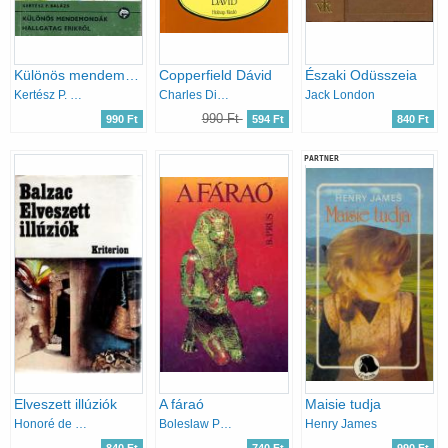
Különös mendemondák Hallgatag Erikről (Delfin könyvek)
Copperfield Dávid
Északi Odüsszeia
Kertész P. Balázs
Charles Dickens
Jack London
990 Ft
990 Ft
594 Ft
840 Ft
PARTNER
Elveszett illúziók
A fáraó
Maisie tudja
Honoré de Balzac
Boleslaw Prus
Henry James