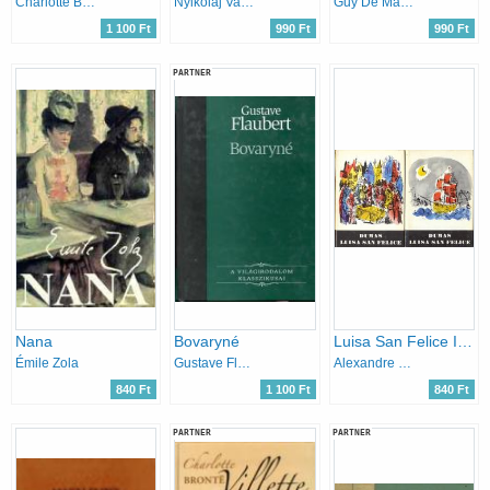
Charlotte Brontë
Nyikolaj Vasziljevics Gogol
Guy De Maupassant
1 100 Ft
990 Ft
990 Ft
PARTNER
Nana
Bovaryné
Luisa San Felice I-II.
Émile Zola
Gustave Flaubert
Alexandre Dumas
840 Ft
1 100 Ft
840 Ft
PARTNER
PARTNER