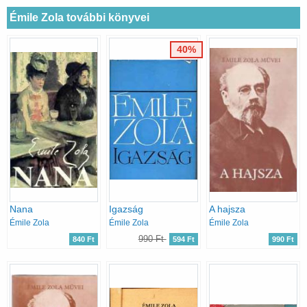
Émile Zola további könyvei
40%
Nana
Igazság
A hajsza
Émile Zola
Émile Zola
Émile Zola
990 Ft
840 Ft
594 Ft
990 Ft