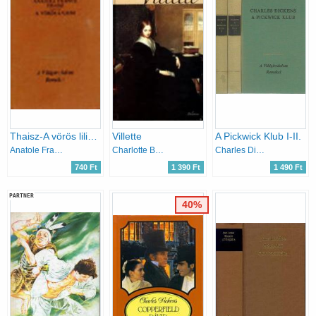
Thaisz-A vörös liliom
Villette
A Pickwick Klub I-II.
Anatole France
Charlotte Brontë
Charles Dickens
740 Ft
1 390 Ft
1 490 Ft
PARTNER
40%