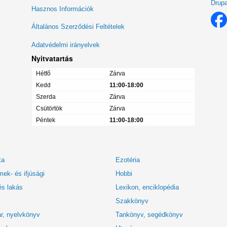
Drupa
Lábléc
Hasznos Információk
menü
Általános Szerződési Feltételek
Adatvédelmi irányelvek
Nyitvatartás
Hétfő
Zárva
Kedd
11:00-18:00
Szerda
Zárva
Csütörtök
Zárva
Péntek
11:00-18:00
ka
Ezotéria
ek- és ifjúsági
Hobbi
és lakás
Lexikon, enciklopédia
Szakkönyv
r, nyelvkönyv
Tankönyv, segédkönyv