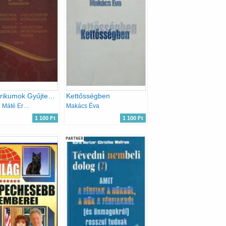
Hungarikumok Gyűjteménye - Magyar Értéktár 2013
Kettősségben
Pappné Máté Erzsébet (szer.)
Makács Éva
1 100 Ft
1 100 Ft
PARTNER