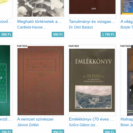
A felejthetetlen esküvő - 100 ötlet sorozat
Megható történetek anyák napjára
Tanulmányi és vizsgaszabályzat
Canfield-Hansen-Shimoff-Kline
Dr. Déri Balázs
990 Ft
990 Ft
1 790 Ft
PARTNER
PARTNER
PARTNER
A felhasználási szerződés 6.
A nemzet színészei
Emlékkönyv (70 éves az országos onkológiai intézet)
Holnap
Jánosi Zoltán
Szűcs Gábor (szerk)
Brian 
1 290 Ft
990 Ft
990 Ft