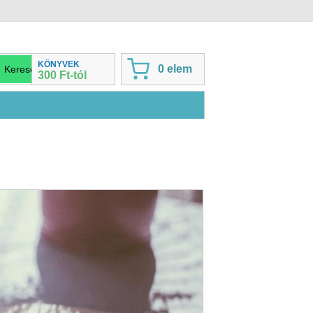
KÖNYVEK
0 elem
300 Ft-tól