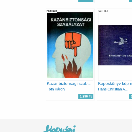
PARTNER
PARTNER
Kazánbiztonsági szabályzat
Képeskönyv kép n
Tóth Károly
Hans Christian Andresen
1 290 Ft
Oldalszámozás