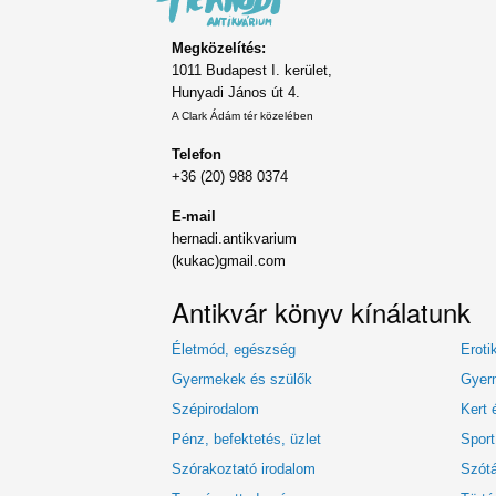
Megközelítés:
1011 Budapest I. kerület,
Hunyadi János út 4.
A Clark Ádám tér közelében
Telefon
+36 (20) 988 0374
E-mail
hernadi.antikvarium
(kukac)gmail.com
Antikvár könyv kínálatunk
Életmód, egészség
Eroti
Gyermekek és szülők
Gyerm
Szépirodalom
Kert 
Pénz, befektetés, üzlet
Sport
Szórakoztató irodalom
Szótá