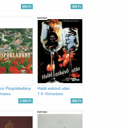
999 Ft
999 Ft
PARTNER
rcú Püspökladány
Halál esküvő után
 Andrea
T. R. Richardson
2 890 Ft
990 Ft
PARTNER