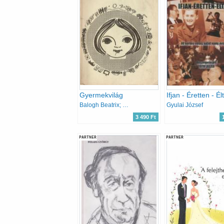
Gyermekvilág
Balogh Beatrix; Dr. Lovász Gabriella
Gyulai József
3 490 Ft
PARTNER
PARTNER