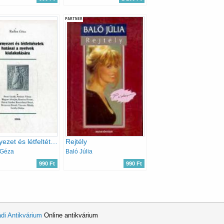
PARTNER
A környezet és létfeltételek hatásai a nyelvek kialakulására
Rejtély
 Géza
Baló Júlia
990 Ft
990 Ft
di Antikvárium
Online antikvárium