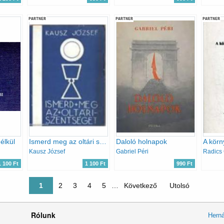
PARTNER
PARTNER
PARTNER
élkül
Ismerd meg az oltári szentséget
Daloló holnapok
Kausz József
Gabriel Péri
Radics
1 100 Ft
1 100 Ft
990 Ft
Jelenlegi oldal
1
Oldal
2
Oldal
3
Oldal
4
Oldal
5
…
Következő oldal
Következő
Utolsó oldal
Utolsó
Rólunk
Herná