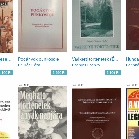
Ifjan - Éretten - Éltesen (80 kérdés-válasz közel nyolv évtizedről) (Beszélgetőtárs: Tóth László)
Pogányok pünkösdje
Vadkerti történetek (Élményképek)
Dr. Hős Géza
Csényei Csonka Miklós, Fenyves Mária Annunziáta, Nádai Nagy Ferenc
1 100 Ft
1 990 Ft
1 100 Ft
PARTNER
PARTNER
PARTNER