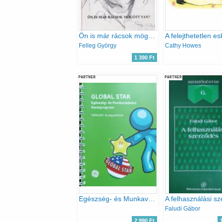
Ön is már rácsok mögött van?
Felleg György
Cathy Howes
1 390 Ft
PARTNER
PARTNER
Egészség- és Munkavédelmi Keretprogram - Felkészítő- és jegyzetfüzet (GLOBAL STAR)
Faludi Gábor
2 990 Ft