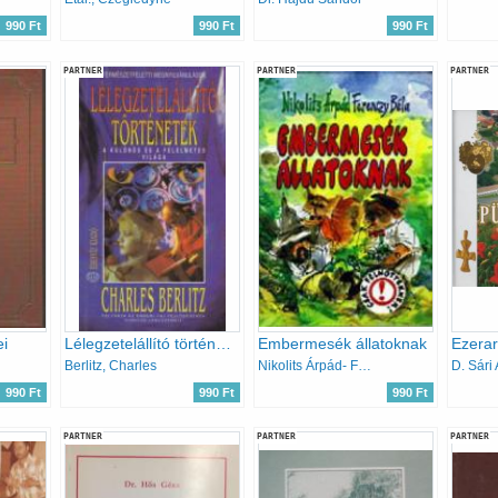
990 Ft
990 Ft
990 Ft
PARTNER
PARTNER
PARTNER
i
Lélegzetelállító történetek - A különös és a félelmetes világa
Embermesék állatoknak
Ezera
Berlitz, Charles
Nikolits Árpád- Ferenczy Béla
D. Sári
990 Ft
990 Ft
990 Ft
PARTNER
PARTNER
PARTNER