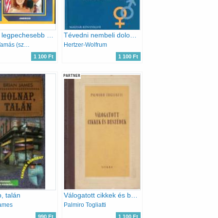
A világ legpechesebb emberei
Tévedni nembeli dolog (?)
Bolyki Tamás (szerk.)
Hertzer-Wolfrum
1 100 Ft
1 100 Ft
PARTNER
, talán
Válogatott cikkek és beszédek
James
Palmiro Togliatti
990 Ft
1 100 Ft