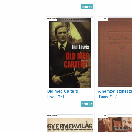
990 Ft
PARTNER
PARTNER
Öld meg Cartert!
A nemzet színésze
Lewis, Ted
Jánosi Zoltán
990 Ft
PARTNER
PARTNER