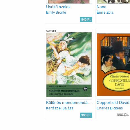
Üvöltő szelek
Nana
Emily Brontë
Émile Zola
840 Ft
PARTNER
Különös mendemondák Hallgatag Erikről (Delfin könyvek)
Copperfield Dávid
Kertész P. Balázs
Charles Dickens
990 Ft
990 Ft