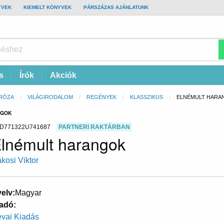
YVEK
KIEMELT KÖNYVEK
PÁRSZÁZAS AJÁNLATUNK
s
Írók
Akciók
RÓZA
VILÁGIRODALOM
REGÉNYEK
KLASSZIKUS
CURRENT:
ELNÉMULT HARA
NGOK
D771322U741687
PARTNERI RAKTÁRBAN
lnémult harangok
kosi Viktor
elv
Magyar
adó
vai Kiadás