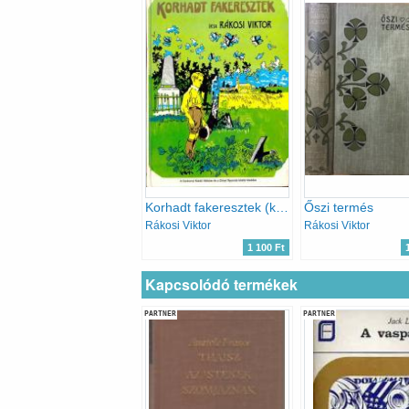
Korhadt fakeresztek (képek a magyar szabadságharcból)
Őszi termés
Rákosi Viktor
Rákosi Viktor
1 100 Ft
Kapcsolódó termékek
PARTNER
PARTNER