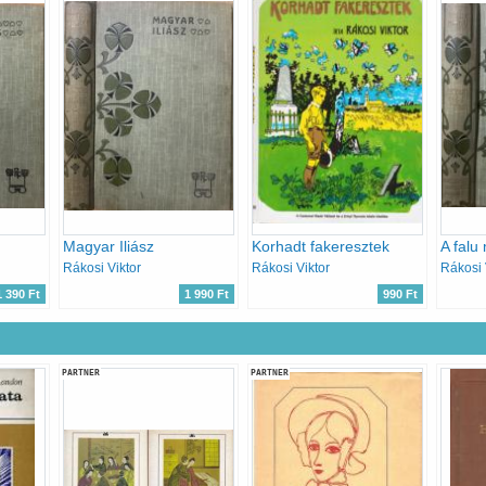
Magyar Iliász
Korhadt fakeresztek
A falu
Rákosi Viktor
Rákosi Viktor
Rákosi 
1 390 Ft
1 990 Ft
990 Ft
PARTNER
PARTNER