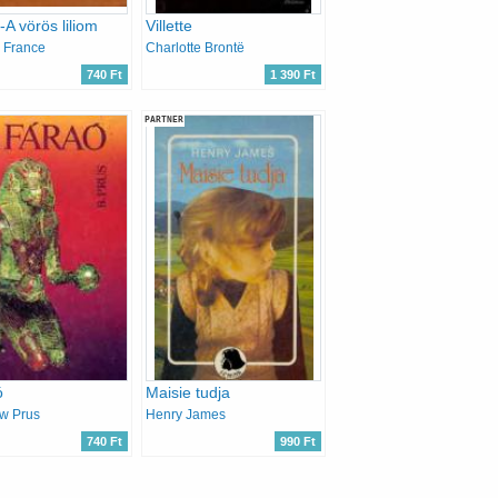
-A vörös liliom
Villette
 France
Charlotte Brontë
740 Ft
1 390 Ft
PARTNER
ó
Maisie tudja
w Prus
Henry James
740 Ft
990 Ft