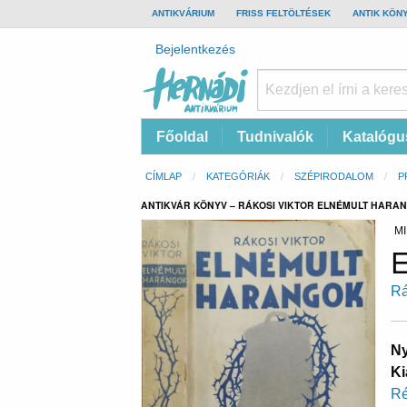
TOP
ANTIKVÁRIUM
FRISS FELTÖLTÉSEK
ANTIK KÖN
BAR
Felhasználói
Bejelentkezés
fiók
menüje
Hernádi
Fő
Főoldal
Tudnivalók
Katalógu
Antikvárium
navigáció
Online
Morzsa
CÍMLAP
KATEGÓRIÁK
SZÉPIRODALOM
P
antikvárium
ANTIKVÁR KÖNYV – RÁKOSI VIKTOR ELNÉMULT HARA
MI
E
Rá
Ny
Ki
Ré