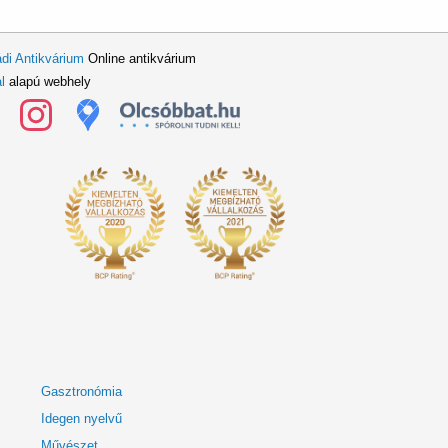
di Antikvárium
Online antikvárium
l
alapú webhely
Gasztronómia
Idegen nyelvű
Művészet