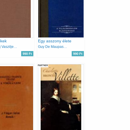
lkek
Egy asszony élete
Nyikolaj Vasziljevics Gogol
Guy De Maupassant
990 Ft
990 Ft
PARTNER