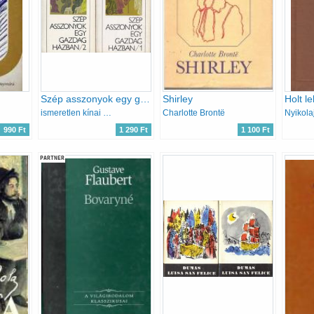
Szép asszonyok egy gazdag házban I-II.
Shirley
Holt le
ismeretlen kínai szerző
Charlotte Brontë
990 Ft
1 290 Ft
1 100 Ft
PARTNER