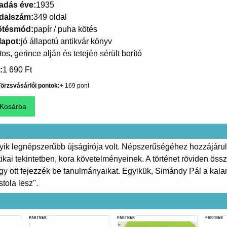
adás éve
1935
dalszám
349 oldal
ötésmód
papír / puha kötés
lapot
jó állapotú antikvár könyv
ltos, gerince alján és tetején sérült borító
1 690 Ft
örzsvásárlói pontok
169
yik legnépszerűbb újságírója volt. Népszerűségéhez hozzájárulh
tikai tekintetben, kora követelményeinek. A történet röviden össz
ogy ott fejezzék be tanulmányaikat. Egyikük, Simándy Pál a kal
tola lesz".
PARTNER
PARTNER
PARTNER