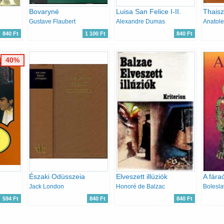
Bovaryné
Luisa San Felice I-II.
Thaisz
Gustave Flaubert
Alexandre Dumas
Anatole
840 Ft
1 100 Ft
840 Ft
40%
Északi Odüsszeia
Elveszett illúziók
A fára
Jack London
Honoré de Balzac
Bolesla
594 Ft
840 Ft
840 Ft