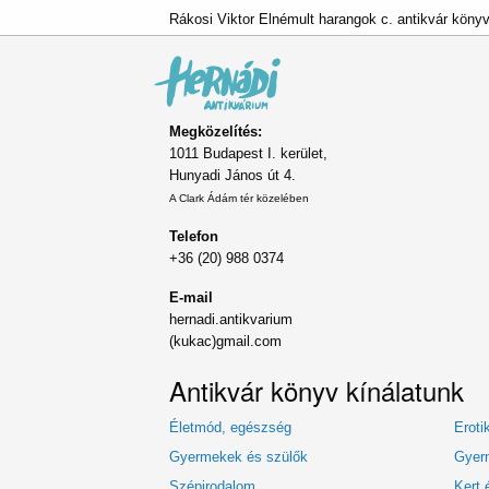
Rákosi Viktor Elnémult harangok c. antikvár köny
Megközelítés:
1011 Budapest I. kerület,
Hunyadi János út 4.
A Clark Ádám tér közelében
Telefon
+36 (20) 988 0374
E-mail
hernadi.antikvarium
(kukac)gmail.com
Antikvár könyv kínálatunk
Életmód, egészség
Eroti
Gyermekek és szülők
Gyerm
Szépirodalom
Kert 