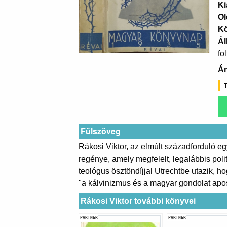
Ki
Ol
K
Ál
fo
Ár
T
Fülszöveg
Rákosi Viktor, az elmúlt századforduló eg
regénye, amely megfelelt, legalábbis poli
teológus ösztöndíjjal Utrechtbe utazik, h
"a kálvinizmus és a magyar gondolat apos
Rákosi Viktor további könyvei
PARTNER
PARTNER