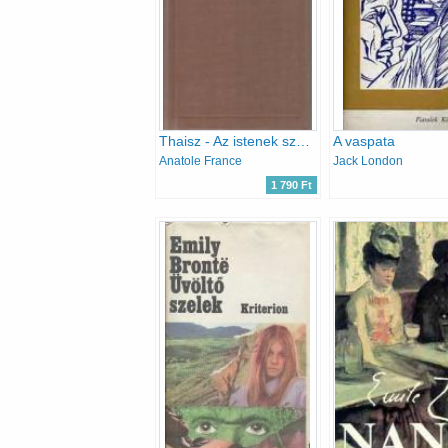
Thaisz - Az istenek szomjaznak
A vaspata
Anatole France
Jack London
1 790 Ft