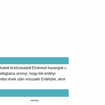
atott itt közreadott Elnémult harangok c.
efoglalva annnyi, hogy két erdélyi
andos évek után visszatér Erdélybe, ahol
PARTNER