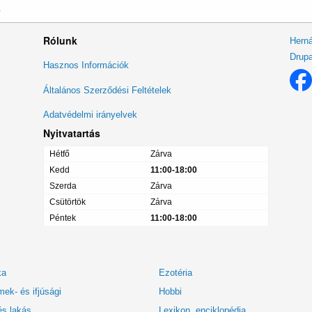
v
Rólunk
Herná
Drupa
Lábléc
Hasznos Információk
menü
Általános Szerződési Feltételek
Adatvédelmi irányelvek
Nyitvatartás
Hétfő
Zárva
Kedd
11:00-18:00
Szerda
Zárva
Csütörtök
Zárva
Péntek
11:00-18:00
ka
Ezotéria
ek- és ifjúsági
Hobbi
és lakás
Lexikon, enciklopédia