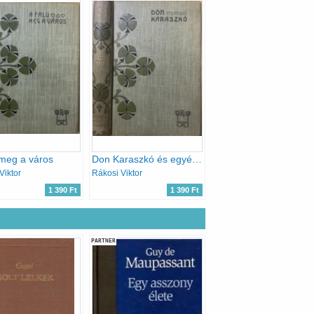
 meg a város
Don Karaszkó és egyéb elbeszélések
Viktor
Rákosi Viktor
1 390 Ft
1 390 Ft
PARTNER