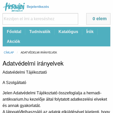
Felhasználói
Bejelentkezés
fiók
menüje
0 elem
Fő
Főoldal
Tudnivalók
Katalógus
Írók
navigáció
Akciók
Morzsa
CÍMLAP
CURRENT:
ADATVÉDELMI IRÁNYELVEK
Adatvédelmi irányelvek
Adatvédelmi Tájékoztató
A Szolgáltató
Jelen Adatvédelmi Tájékoztató összefoglalja a hernadi-
antikvarium.hu kezelője által folytatott adatkezelési elveket
és annak gyakorlatát.
A látogató/felhasználó az adatok elküldésével kijelenti, hogy