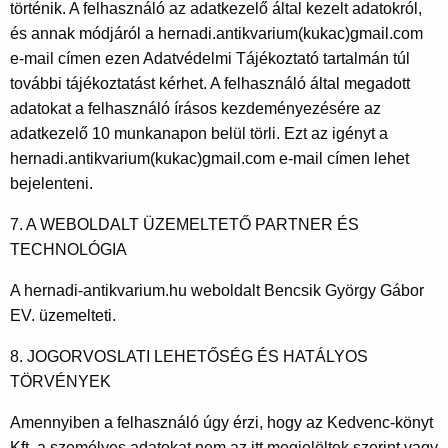
történik. A felhasználó az adatkezelő által kezelt adatokról,
és annak módjáról a hernadi.antikvarium(kukac)gmail.com
e-mail címen ezen Adatvédelmi Tájékoztató tartalmán túl
további tájékoztatást kérhet. A felhasználó által megadott
adatokat a felhasználó írásos kezdeményezésére az
adatkezelő 10 munkanapon belül törli. Ezt az igényt a
hernadi.antikvarium(kukac)gmail.com e-mail címen lehet
bejelenteni.
7. A WEBOLDALT ÜZEMELTETŐ PARTNER ÉS
TECHNOLÓGIA
A hernadi-antikvarium.hu weboldalt Bencsik György Gábor
EV. üzemelteti.
8. JOGORVOSLATI LEHETŐSÉG ÉS HATÁLYOS
TÖRVÉNYEK
Amennyiben a felhasználó úgy érzi, hogy az Kedvenc-könyt
Kft. a személyes adatokat nem az itt megjelöltek szerint vagy