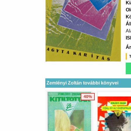
Ki
Ol
K
Ál
Alá
I
Ár
T
Zemlényi Zoltán további könyvei
40%