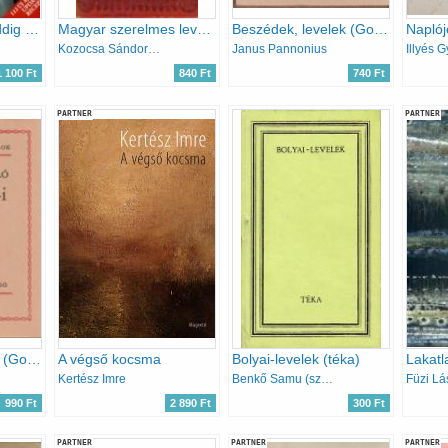
Vallomás - Amit eddig nem mertem elmondani...
Magyar szerelmes levelek 1528-1944
Beszédek, levelek (Gondolkodó magyarok)
Kozocsa Sándor (Szerk.)
Janus Pannonius
Illyés G
1 100 Ft
840 Ft
740 Ft
PARTNER
PARTNER
San Remó-i napló (Gondolkodó magyarok)
A végső kocsma
Bolyai-levelek (téka)
Kertész Imre
Benkő Samu (szerk.)
Füzi Lá
990 Ft
2 890 Ft
300 Ft
PARTNER
PARTNER
PARTNER