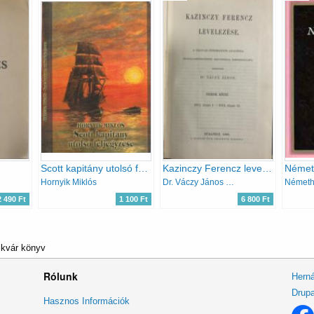
Scott kapitány utolsó feljegyzése
Kazinczy Ferencz levelezése X. (1812-1813)
Hornyik Miklós
Dr. Váczy János (szerk.)
2 490 Ft
1 100 Ft
6 800 Ft
ikvár könyv
Rólunk
Herná
Drupa
Lábléc
Hasznos Információk