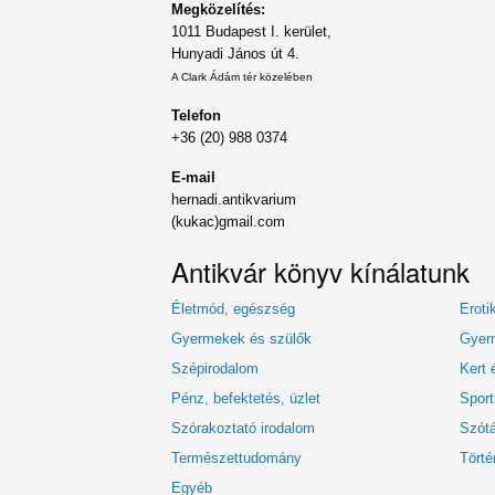
Megközelítés:
1011 Budapest I. kerület,
Hunyadi János út 4.
A Clark Ádám tér közelében
Telefon
+36 (20) 988 0374
E-mail
hernadi.antikvarium
(kukac)gmail.com
Antikvár könyv kínálatunk
Életmód, egészség
Eroti
Gyermekek és szülők
Gyerm
Szépirodalom
Kert 
Pénz, befektetés, üzlet
Sport
Szórakoztató irodalom
Szótá
Természettudomány
Törté
Egyéb