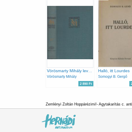
Vörösmarty Mihály levelezése (Vörösmarty M. összes művei 18.)
Halló, itt Lourdes
Vörösmarty Mihály
Somogyi B. Gergő
2 890 Ft
Zemlényi Zoltán Hoppárézimi!- Agytakarítás c. ant