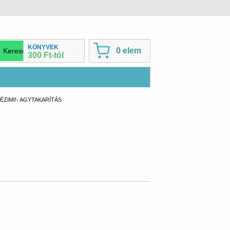
KÖNYVEK
0 elem
300 Ft-tól
T:
ZIMI!- AGYTAKARÍTÁS