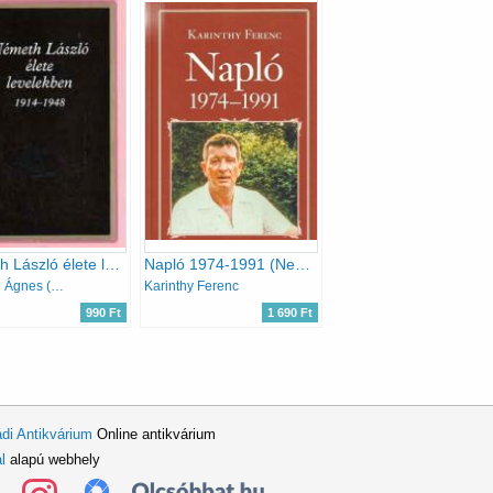
Németh László élete levelekben 1914-1948
Napló 1974-1991 (Nemzeti könyvtár 59.)
Németh Ágnes (Szerk.)
Karinthy Ferenc
990 Ft
1 690 Ft
di Antikvárium
Online antikvárium
l
alapú webhely