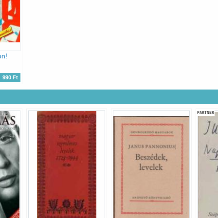
on!
990 Ft
PARTNER