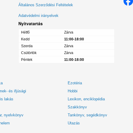
menü
Általános Szerződési Feltételek
Adatvédelmi irányelvek
Nyitvatartás
Hétfő
Zárva
Kedd
11:00-18:00
Szerda
Zárva
Csütörtök
Zárva
Péntek
11:00-18:00
ka
Ezotéria
ek- és ifjúsági
Hobbi
és lakás
Lexikon, enciklopédia
Szakkönyv
r, nyelvkönyv
Tankönyv, segédkönyv
nelem
Utazás