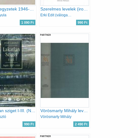
Naplójegyzetek 1946-1960
Szerelmes levelek (irodalmi levéltitkok)
yula
Erki Edit (válogatta)
1 090 Ft
990 Ft
PARTNER
Lakatlan sziget I-III. (Napló 1997-1999)
Vörösmarty Mihály levelezése (Vörösmarty M. összes művei 17.)
szló
Vörösmarty Mihály
990 Ft
2 490 Ft
PARTNER