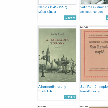
Napló (1945-1957)
Márai Sándor
Schobert Norbert
1 490 Ft
PARTNER
A harmadik torony
Szerb Antal
Németh László
1 990 Ft
PARTNER
PARTNER