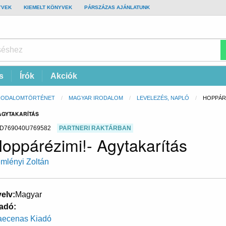
YVEK
KIEMELT KÖNYVEK
PÁRSZÁZAS AJÁNLATUNK
s
Írók
Akciók
RODALOMTÖRTÉNET
MAGYAR IRODALOM
LEVELEZÉS, NAPLÓ
CURREN
HOPPÁRÉ
 AGYTAKARÍTÁS
D769040U769582
PARTNERI RAKTÁRBAN
oppárézimi!- Agytakarítás
mlényi Zoltán
elv
Magyar
adó
ecenas Kiadó