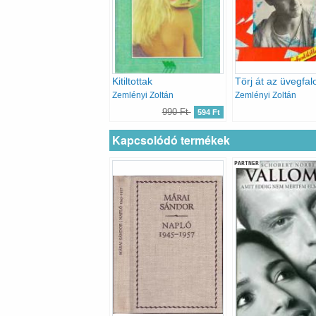
Kitiltottak
Törj át az üvegfal
Zemlényi Zoltán
Zemlényi Zoltán
990 Ft
594 Ft
Kapcsolódó termékek
PARTNER