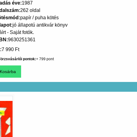
adás éve
1987
dalszám
262 oldal
ötésmód
papír / puha kötés
lapot
jó állapotú antikvár könyv
írt - Saját fotók.
SBN
9630251361
7 990 Ft
örzsvásárlói pontok
799