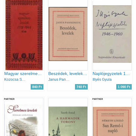
Magyar szerelmes levelek 1528-1944
Beszédek, levelek (Gondolkodó magyarok)
Naplójegyzetek 1946-1960
Kozocsa Sándor (Szerk.)
Janus Pannonius
Illyés Gyula
840 Ft
740 Ft
1 090 Ft
PARTNER
PARTNER