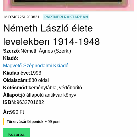
MID740725U913831
PARTNERI RAKTÁRBAN
Németh László élete
levelekben 1914-1948
Szerző
Németh Ágnes (Szerk.)
Kiadó
Magvető-Szépirodalmi Kkiadó
Kiadás éve
1993
Oldalszám
830 oldal
Kötésmód
keménytábla, védőborító
Állapot
jó állapotú antikvár könyv
ISBN
9632701682
Ár
990 Ft
Törzsvásárlói pontok
99