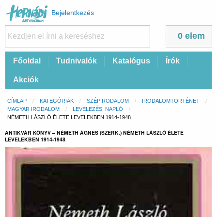
Felhasználói
Bejelentkezés
fiók
menüje
0 elem
Fő
Főoldal
Tudnivalók
Katalógus
Írók
navigáció
Akciók
Morzsa
CÍMLAP
KATEGÓRIÁK
SZÉPIRODALOM
IRODALOMTÖRTÉNET
MAGYAR IRODALOM
LEVELEZÉS, NAPLÓ
CURRENT:
NÉMETH LÁSZLÓ ÉLETE LEVELEKBEN 1914-1948
ANTIKVÁR KÖNYV – NÉMETH ÁGNES (SZERK.) NÉMETH LÁSZLÓ ÉLETE
LEVELEKBEN 1914-1948