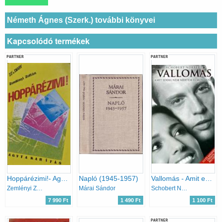
Németh Ágnes (Szerk.) további könyvei
Kapcsolódó termékek
PARTNER
PARTNER
Hoppárézimi!- Agytakarítás
Napló (1945-1957)
Vallomás - Amit eddig nem mertem elmondani...
Zemlényi Zoltán
Márai Sándor
Schobert Norbert
7 990 Ft
1 490 Ft
1 100 Ft
PARTNER