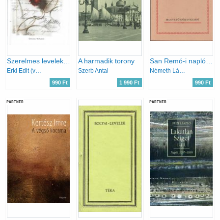
Szerelmes levelek (irodalmi levéltitkok)
A harmadik torony
San Remó-i napló (Gondolkodó magyarok)
Erki Edit (válogatta)
Szerb Antal
Németh László
990 Ft
1 990 Ft
990 Ft
PARTNER
PARTNER