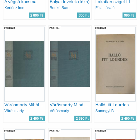
A végső kocsma
Bolyai-levelek (téka)
Lakatlan sziget I-III. (Napló 1997-1999)
Kertész Imre
Benkő Samu (szerk.)
Füzi László
2 890 Ft
300 Ft
990 Ft
PARTNER
PARTNER
PARTNER
Vörösmarty Mihály levelezése (Vörösmarty M. összes művei 17.)
Vörösmarty Mihály levelezése (Vörösmarty M. összes művei 18.)
Halló, itt Lourdes
Vörösmarty Mihály
Vörösmarty Mihály
Somogyi B. Gergő
2 490 Ft
2 890 Ft
2 490 Ft
PARTNER
PARTNER
PARTNER