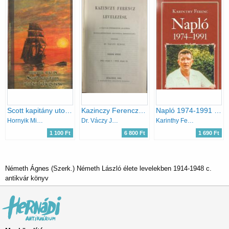
Scott kapitány utolsó feljegyzése
Kazinczy Ferencz levelezése X. (1812-1813)
Napló 1974-1991 (Nemzeti könyvtár 59.)
Hornyik Miklós
Dr. Váczy János (szerk.)
Karinthy Ferenc
1 100 Ft
6 800 Ft
1 690 Ft
Németh Ágnes (Szerk.) Németh László élete levelekben 1914-1948 c.
antikvár könyv