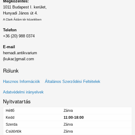
Megközelítés:
1011 Budapest I. kerület,
Hunyadi János út 4.
A Clark Ádám tér közelében
Telefon
+36 (20) 988 0374
E-mail
hernadi.antikvarium
(kukac)gmail.com
Rólunk
Lábléc
Hasznos Információk
Általános Szerződési Feltételek
menü
Adatvédelmi irányelvek
Nyitvatartás
Hétfő
Zárva
Kedd
11:00-18:00
Szerda
Zárva
Csütörtök
Zárva