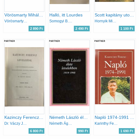
Vörösmarty Mihály levelezése (Vörösmarty M. összes művei 18.)
Halló, itt Lourdes
Scott kapitány utolsó feljegyzése
Vörösmarty Mihály
Somogyi B. Gergő
Hornyik Miklós
2 890 Ft
2 490 Ft
1 100 Ft
PARTNER
PARTNER
PARTNER
Kazinczy Ferencz levelezése X. (1812-1813)
Németh László élete levelekben 1914-1948
Napló 1974-1991 (Nemzeti könyvtár 59.)
Dr. Váczy János (szerk.)
Németh Ágnes (Szerk.)
Karinthy Ferenc
6 800 Ft
990 Ft
1 690 Ft