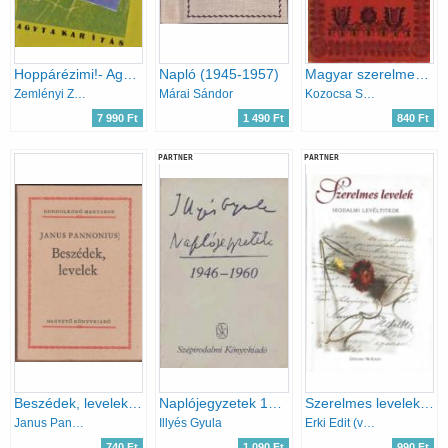
Hoppárézimi!- Agytakarítás
Napló (1945-1957)
Magyar szerelmes levelek 1528-1944
Zemlényi Zoltán
Márai Sándor
Kozocsa Sándor (Szerk.)
7 990 Ft
1 490 Ft
840 Ft
PARTNER
PARTNER
Beszédek, levelek (Gondolkodó magyarok)
Naplójegyzetek 1946-1960
Szerelmes levelek (irodalmi levéltitkok)
Janus Pannonius
Illyés Gyula
Erki Edit (válogatta)
740 Ft
1 090 Ft
990 Ft