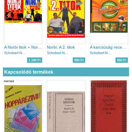
A Norbi titok + Norbi - A 2. titok
Norbi: A 2. titok
A karcsúság receptjei - Update 1 étel- és mozgásreceptek
Schobert Norbert
Schobert Norbert
Schobert Norbert
1 190 Ft
990 Ft
950 Ft
Kapcsolódó termékek
PARTNER