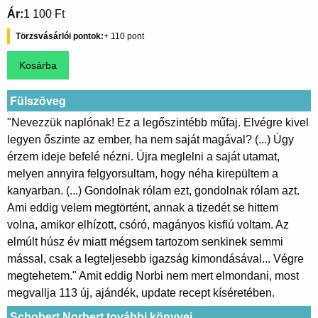
Ár
1 100 Ft
Törzsvásárlói pontok
110
Fülszöveg
"Nevezzük naplónak! Ez a legőszintébb műfaj. Elvégre kivel
legyen őszinte az ember, ha nem saját magával? (...) Úgy
érzem ideje befelé nézni. Újra meglelni a saját utamat,
melyen annyira felgyorsultam, hogy néha kirepültem a
kanyarban. (...) Gondolnak rólam ezt, gondolnak rólam azt.
Ami eddig velem megtörtént, annak a tizedét se hittem
volna, amikor elhízott, csóró, magányos kisfiú voltam. Az
elmúlt húsz év miatt mégsem tartozom senkinek semmi
mással, csak a legteljesebb igazság kimondásával... Végre
megtehetem." Amit eddig Norbi nem mert elmondani, most
megvallja 113 új, ajándék, update recept kíséretében.
Schobert Norbert további könyvei