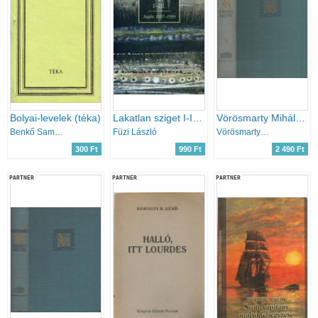
Bolyai-levelek (téka)
Lakatlan sziget I-III. (Napló 1997-1999)
Vörösmarty Mihály levelezése (Vörösmarty M. összes művei 17.)
Benkő Samu (szerk.)
Füzi László
Vörösmarty Mihály
300 Ft
990 Ft
2 490 Ft
PARTNER
PARTNER
PARTNER