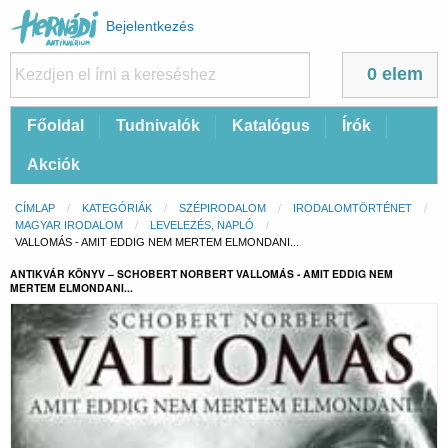
Felhasználói
Bejelentkezés
fiók
menüje
0 elem
Fő
Főoldal
Tudnivalók
Katalógus
Írók
navigáció
Akciók
Morzsa
CÍMLAP
KATEGÓRIÁK
SZÉPIRODALOM
IRODALOMTÖRTÉNET
MAGYAR IRODALOM
LEVELEZÉS, NAPLÓ
CURRENT:
VALLOMÁS - AMIT EDDIG NEM MERTEM ELMONDANI...
ANTIKVÁR KÖNYV – SCHOBERT NORBERT VALLOMÁS - AMIT EDDIG NEM
MERTEM ELMONDANI...