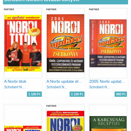
PARTNER
PARTNER
PARTNER
A Norbi titok
A Norbi update életmódrendszer lényege - Zsebkönyv 2005.
2005 Norbi update zsebkönyv
Schobert Norbert
Schobert Norbert
Schobert Norbert
1 100 Ft
1 100 Ft
990 Ft
PARTNER