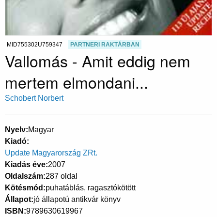
MID755302U759347
PARTNERI RAKTÁRBAN
Vallomás - Amit eddig nem
mertem elmondani...
Schobert Norbert
Nyelv
Magyar
Kiadó
Update Magyarország ZRt.
Kiadás éve
2007
Oldalszám
287 oldal
Kötésmód
puhatáblás, ragasztókötött
Állapot
jó állapotú antikvár könyv
ISBN
9789630619967