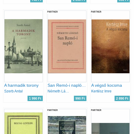
PARTNER
PARTNER
A harmadik torony
San Remó-i napló (Gondolkodó magyarok)
A végső kocsma
Szerb Antal
Németh László
Kertész Imre
1 990 Ft
990 Ft
2 890 Ft
PARTNER
PARTNER