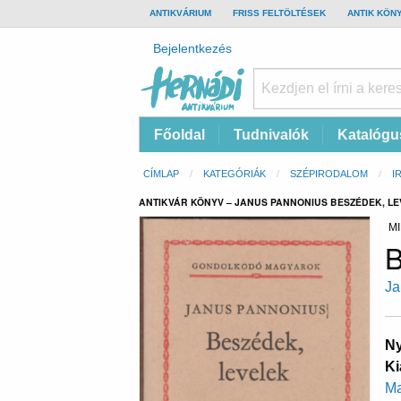
TOP
ANTIKVÁRIUM
FRISS FELTÖLTÉSEK
ANTIK KÖN
BAR
Felhasználói
Bejelentkezés
fiók
menüje
Hernádi
Fő
Főoldal
Tudnivalók
Katalógu
Antikvárium
navigáció
Online
Morzsa
CÍMLAP
KATEGÓRIÁK
SZÉPIRODALOM
I
antikvárium
ANTIKVÁR KÖNYV – JANUS PANNONIUS BESZÉDEK, L
MI
B
Ja
Ny
Ki
Ma