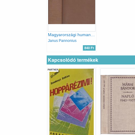
Magyarországi humanisták - Magyar remekírók
Janus Pannonius
840 Ft
Kapcsolódó termékek
PARTNER