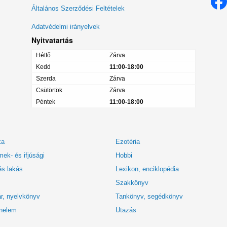
menü
Általános Szerződési Feltételek
Adatvédelmi irányelvek
Nyitvatartás
Hétfő
Zárva
Kedd
11:00-18:00
Szerda
Zárva
Csütörtök
Zárva
Péntek
11:00-18:00
ka
Ezotéria
ek- és ifjúsági
Hobbi
és lakás
Lexikon, enciklopédia
Szakkönyv
r, nyelvkönyv
Tankönyv, segédkönyv
nelem
Utazás