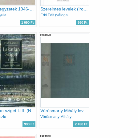
Naplójegyzetek 1946-1960
Szerelmes levelek (irodalmi levéltitkok)
yula
Erki Edit (válogatta)
1 090 Ft
990 Ft
PARTNER
Lakatlan sziget I-III. (Napló 1997-1999)
Vörösmarty Mihály levelezése (Vörösmarty M. összes művei 17.)
szló
Vörösmarty Mihály
990 Ft
2 490 Ft
PARTNER