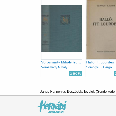
Vörösmarty Mihály levelezése (Vörösmarty M. összes művei 18.)
Halló, itt Lourdes
Vörösmarty Mihály
Somogyi B. Gergő
2 890 Ft
Janus Pannonius Beszédek, levelek (Gondolkodó 