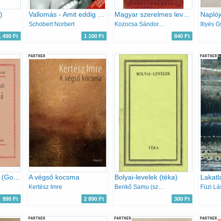
)
Vallomás - Amit eddig nem mertem elmondani...
Magyar szerelmes levelek 1528-1944
Schobert Norbert
Kozocsa Sándor (Szerk.)
Illyés G
1 490 Ft
1 100 Ft
840 Ft
PARTNER
PARTNER
San Remó-i napló (Gondolkodó magyarok)
A végső kocsma
Bolyai-levelek (téka)
Kertész Imre
Benkő Samu (szerk.)
Füzi Lá
990 Ft
2 890 Ft
300 Ft
PARTNER
PARTNER
PARTNER