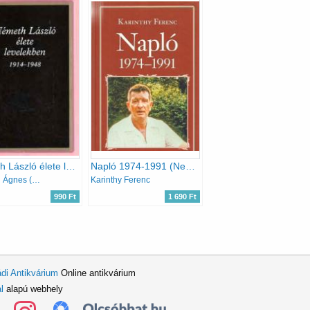
Németh László élete levelekben 1914-1948
Napló 1974-1991 (Nemzeti könyvtár 59.)
Németh Ágnes (Szerk.)
Karinthy Ferenc
990 Ft
1 690 Ft
di Antikvárium
Online antikvárium
l
alapú webhely