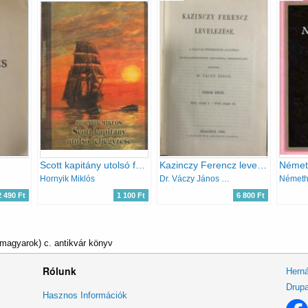
Scott kapitány utolsó feljegyzése
Kazinczy Ferencz levelezése X. (1812-1813)
Hornyik Miklós
Dr. Váczy János (szerk.)
2 490 Ft
1 100 Ft
6 800 Ft
magyarok) c. antikvár könyv
Rólunk
Herná
Drupa
Lábléc
Hasznos Információk