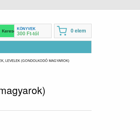
KÖNYVEK
0 elem
300 Ft-tól
T:
EK, LEVELEK (GONDOLKODÓ MAGYAROK)
 magyarok)