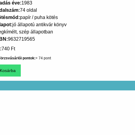
adás éve
1983
dalszám
74 oldal
ötésmód
papír / puha kötés
lapot
jó állapotú antikvár könyv
gkímélt, szép állapotban
SBN
9632719565
740 Ft
örzsvásárlói pontok
74