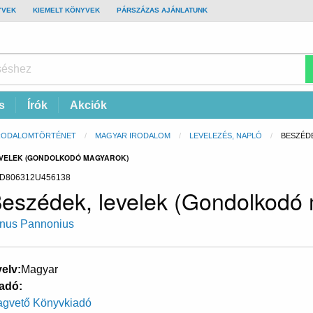
YVEK
KIEMELT KÖNYVEK
PÁRSZÁZAS AJÁNLATUNK
s
Írók
Akciók
RODALOMTÖRTÉNET
MAGYAR IRODALOM
LEVELEZÉS, NAPLÓ
CURREN
BESZÉD
EVELEK (GONDOLKODÓ MAGYAROK)
D806312U456138
eszédek, levelek (Gondolkodó
nus Pannonius
elv
Magyar
adó
gvető Könyvkiadó