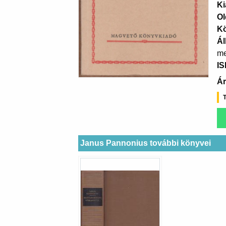
Ki
Ol
K
Ál
me
I
Ár
T
Janus Pannonius további könyvei