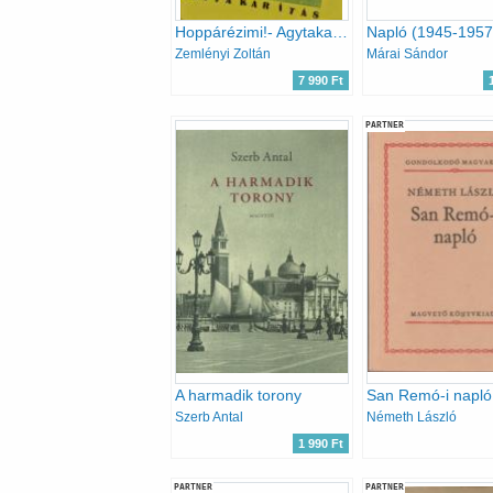
Hoppárézimi!- Agytakarítás
Napló (1945-1957
Zemlényi Zoltán
Márai Sándor
7 990 Ft
PARTNER
A harmadik torony
Szerb Antal
Németh László
1 990 Ft
PARTNER
PARTNER