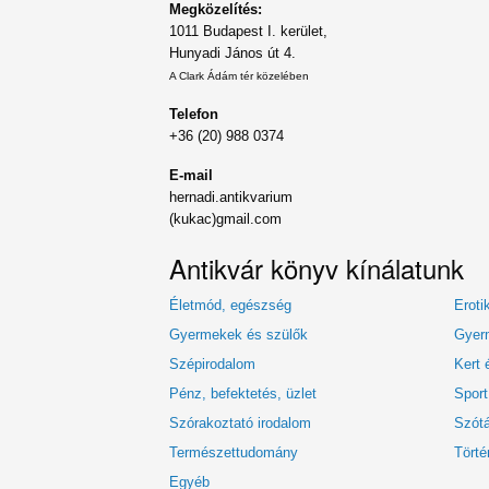
Megközelítés:
1011 Budapest I. kerület,
Hunyadi János út 4.
A Clark Ádám tér közelében
Telefon
+36 (20) 988 0374
E-mail
hernadi.antikvarium
(kukac)gmail.com
Antikvár könyv kínálatunk
Életmód, egészség
Eroti
Gyermekek és szülők
Gyerm
Szépirodalom
Kert 
Pénz, befektetés, üzlet
Sport
Szórakoztató irodalom
Szótá
Természettudomány
Törté
Egyéb