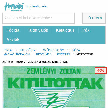
Felhasználói
Bejelentkezés
fiók
menüje
0 elem
Fő
Főoldal
Tudnivalók
Katalógus
Írók
navigáció
Akciók
Morzsa
CÍMLAP
KATEGÓRIÁK
SZÉPIRODALOM
PRÓZA
MAGYAR IRODALOM
REGÉNYEK
KORTÁRS
CURRENT:
KITILTOTTAK
ANTIKVÁR KÖNYV – ZEMLÉNYI ZOLTÁN KITILTOTTAK
40%