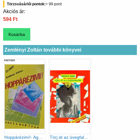
Törzsvásárlói pontok
99
Akciós ár:
594 Ft
Zemlényi Zoltán további könyvei
PARTNER
Hoppárézimi!- Agytakarítás
Törj át az üvegfalon!