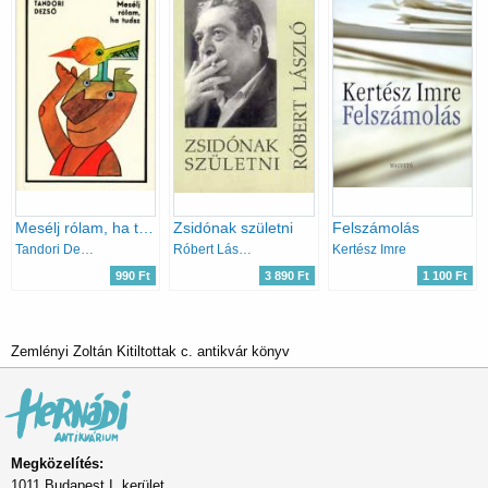
Mesélj rólam, ha tudsz
Zsidónak születni
Felszámolás
Tandori Dezső
Róbert László
Kertész Imre
990 Ft
3 890 Ft
1 100 Ft
Zemlényi Zoltán Kitiltottak c. antikvár könyv
Megközelítés:
1011 Budapest I. kerület,