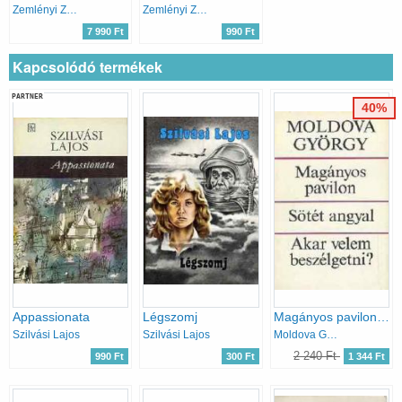
Zemlényi Zoltán
Zemlényi Zoltán
7 990 Ft
990 Ft
Kapcsolódó termékek
PARTNER
40%
Appassionata
Légszomj
Magányos pavilon-Sötét angyal-Akar velem beszélgetni?
Szilvási Lajos
Szilvási Lajos
Moldova György
2 240 Ft
990 Ft
300 Ft
1 344 Ft