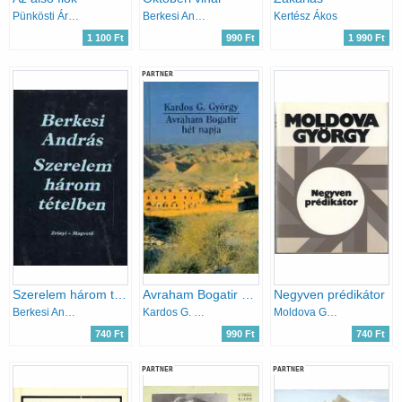
Pünkösti Árpád
Berkesi András
Kertész Ákos
1 100 Ft
990 Ft
1 990 Ft
PARTNER
Szerelem három tételben
Avraham Bogatir hét napja
Negyven prédikátor
Berkesi András
Kardos G. György
Moldova György
740 Ft
990 Ft
740 Ft
PARTNER
PARTNER