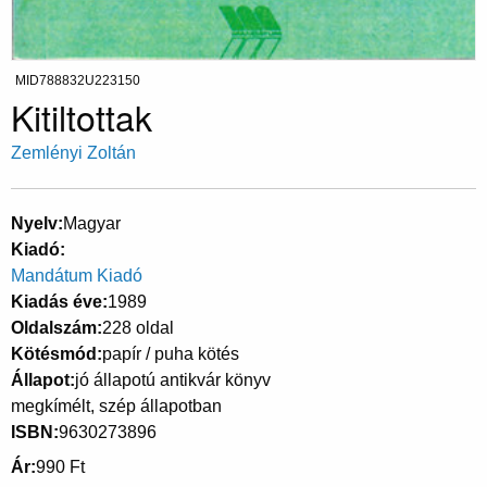
MID788832U223150
Kitiltottak
Zemlényi Zoltán
Nyelv
Magyar
Kiadó
Mandátum Kiadó
Kiadás éve
1989
Oldalszám
228 oldal
Kötésmód
papír / puha kötés
Állapot
jó állapotú antikvár könyv
megkímélt, szép állapotban
ISBN
9630273896
Ár
990 Ft