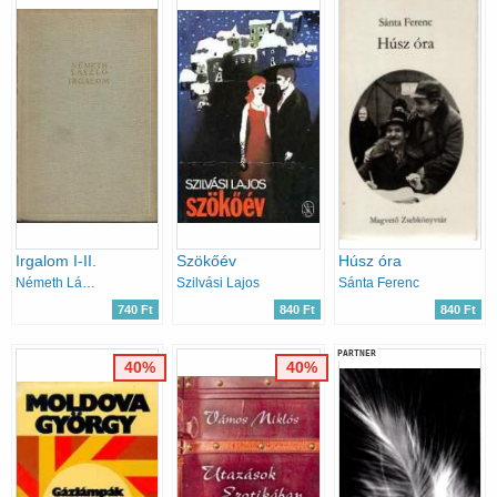
Irgalom I-II.
Szökőév
Húsz óra
Németh László
Szilvási Lajos
Sánta Ferenc
740 Ft
840 Ft
840 Ft
PARTNER
40%
40%