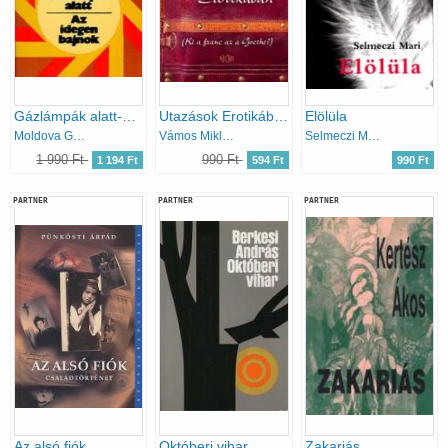
Gázlámpák alatt-Az idegen bajnok
Utazások Erotikában (Ki a franc az a Goethe?)
Elölüla
Moldova György
Vámos Miklós
Selmeczi Mari
1 990 Ft
990 Ft
1 194 Ft
594 Ft
990 Ft
PARTNER
PARTNER
PARTNER
Az alsó fiók
Októberi vihar
Zakariás