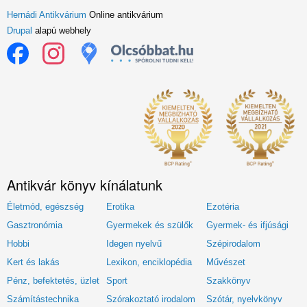
Hernádi Antikvárium
Online antikvárium
Drupal
alapú webhely
Antikvár könyv kínálatunk
Életmód, egészség
Erotika
Ezotéria
Gasztronómia
Gyermekek és szülők
Gyermek- és ifjúsági
Hobbi
Idegen nyelvű
Szépirodalom
Kert és lakás
Lexikon, enciklopédia
Művészet
Pénz, befektetés, üzlet
Sport
Szakkönyv
Számítástechnika
Szórakoztató irodalom
Szótár, nyelvkönyv