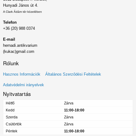
Hunyadi János út 4.
A Clark Ádám tér közelében
Telefon
+36 (20) 988 0374
E-mail
hernadi.antikvarium
(kukac)gmail.com
Rólunk
Lábléc
Hasznos Információk
Általános Szerződési Feltételek
menü
Adatvédelmi irányelvek
Nyitvatartás
Hétfő
Zárva
Kedd
11:00-18:00
Szerda
Zárva
Csütörtök
Zárva
Péntek
11:00-18:00