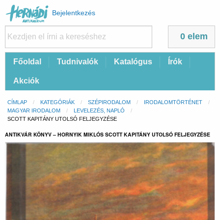
Felhasználói
Bejelentkezés
fiók
menüje
0 elem
Fő
Főoldal
Tudnivalók
Katalógus
Írók
navigáció
Akciók
Morzsa
CÍMLAP
KATEGÓRIÁK
SZÉPIRODALOM
IRODALOMTÖRTÉNET
MAGYAR IRODALOM
LEVELEZÉS, NAPLÓ
CURRENT:
SCOTT KAPITÁNY UTOLSÓ FELJEGYZÉSE
ANTIKVÁR KÖNYV – HORNYIK MIKLÓS SCOTT KAPITÁNY UTOLSÓ FELJEGYZÉSE