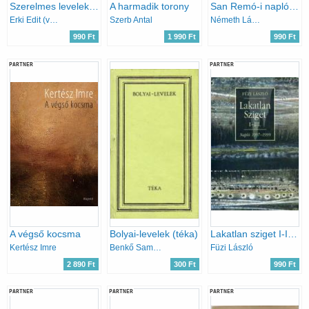
Szerelmes levelek (irodalmi levéltitkok)
A harmadik torony
San Remó-i napló (Gondolkodó magyarok)
Erki Edit (válogatta)
Szerb Antal
Németh László
990 Ft
1 990 Ft
990 Ft
PARTNER
PARTNER
A végső kocsma
Bolyai-levelek (téka)
Lakatlan sziget I-III. (Napló 1997-1999)
Kertész Imre
Benkő Samu (szerk.)
Füzi László
2 890 Ft
300 Ft
990 Ft
PARTNER
PARTNER
PARTNER