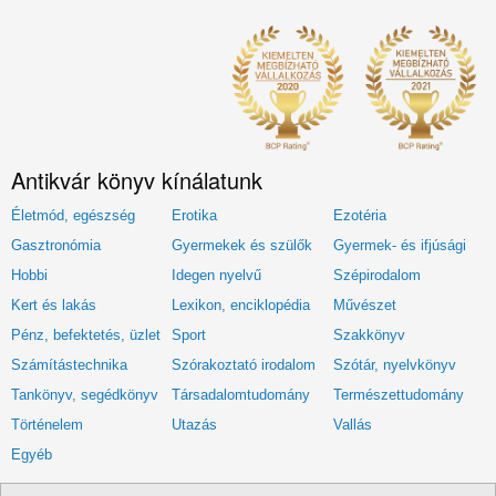
Antikvár könyv kínálatunk
Életmód, egészség
Erotika
Ezotéria
Gasztronómia
Gyermekek és szülők
Gyermek- és ifjúsági
Hobbi
Idegen nyelvű
Szépirodalom
Kert és lakás
Lexikon, enciklopédia
Művészet
Pénz, befektetés, üzlet
Sport
Szakkönyv
Számítástechnika
Szórakoztató irodalom
Szótár, nyelvkönyv
Tankönyv, segédkönyv
Társadalomtudomány
Természettudomány
Történelem
Utazás
Vallás
Egyéb