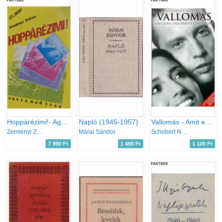
PARTNER
PARTNER
Hoppárézimi!- Agytakarítás
Napló (1945-1957)
Vallomás - Amit eddig nem mertem elmondani...
Zemlényi Zoltán
Márai Sándor
Schobert Norbert
7 990 Ft
1 490 Ft
1 100 Ft
PARTNER