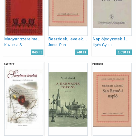
Magyar szerelmes levelek 1528-1944
Beszédek, levelek (Gondolkodó magyarok)
Naplójegyzetek 1946-1960
Kozocsa Sándor (Szerk.)
Janus Pannonius
Illyés Gyula
840 Ft
740 Ft
1 090 Ft
PARTNER
PARTNER