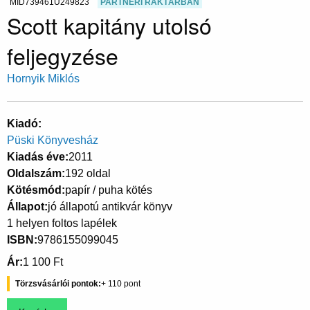
MID739461U249823
PARTNERI RAKTÁRBAN
Scott kapitány utolsó
feljegyzése
Hornyik Miklós
Kiadó
Püski Könyvesház
Kiadás éve
2011
Oldalszám
192 oldal
Kötésmód
papír / puha kötés
Állapot
jó állapotú antikvár könyv
1 helyen foltos lapélek
ISBN
9786155099045
Ár
1 100 Ft
Törzsvásárlói pontok
110