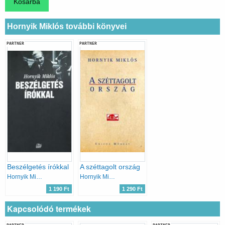
Hornyik Miklós további könyvei
PARTNER
PARTNER
Beszélgetés írókkal
A széttagolt ország
Hornyik Miklós
Hornyik Miklós
1 190 Ft
1 290 Ft
Kapcsolódó termékek