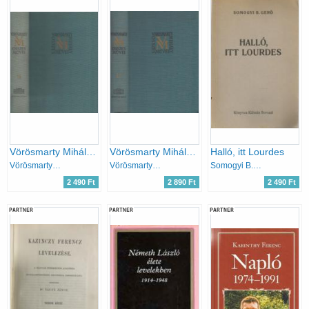
Vörösmarty Mihály levelezése (Vörösmarty M. összes művei 17.)
Vörösmarty Mihály levelezése (Vörösmarty M. összes művei 18.)
Halló, itt Lourdes
Vörösmarty Mihály
Vörösmarty Mihály
Somogyi B. Gergő
2 490 Ft
2 890 Ft
2 490 Ft
PARTNER
PARTNER
PARTNER