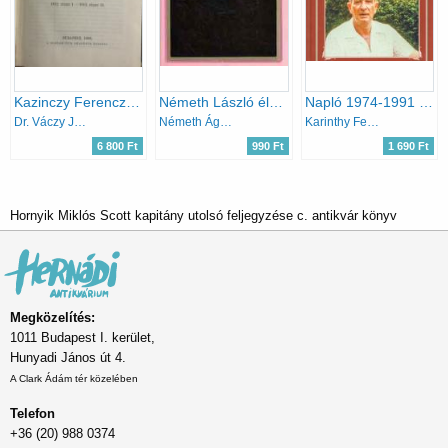
Kazinczy Ferencz levelezése X. (1812-1813)
Németh László élete levelekben 1914-1948
Napló 1974-1991 (Nemzeti könyvtár 59.)
Dr. Váczy János (szerk.)
Németh Ágnes (Szerk.)
Karinthy Ferenc
6 800 Ft
990 Ft
1 690 Ft
Hornyik Miklós Scott kapitány utolsó feljegyzése c. antikvár könyv
Megközelítés:
1011 Budapest I. kerület,
Hunyadi János út 4.
A Clark Ádám tér közelében
Telefon
+36 (20) 988 0374