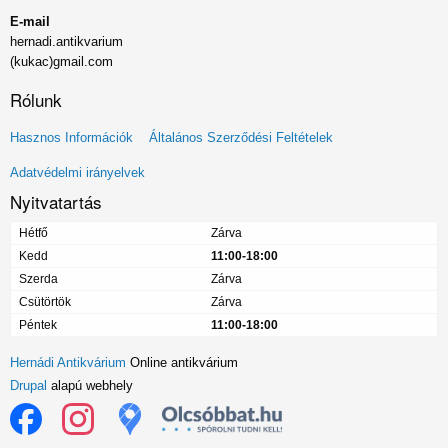
E-mail
hernadi.antikvarium
(kukac)gmail.com
Rólunk
Lábléc
Hasznos Információk
Általános Szerződési Feltételek
menü
Adatvédelmi irányelvek
Nyitvatartás
Hétfő
Zárva
Kedd
11:00-18:00
Szerda
Zárva
Csütörtök
Zárva
Péntek
11:00-18:00
Hernádi Antikvárium
Online antikvárium
Drupal
alapú webhely