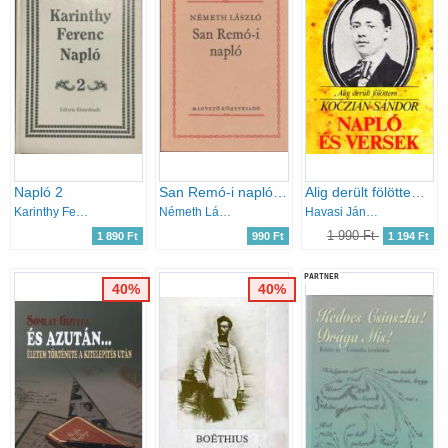
Napló 2
San Remó-i napló (Gondolkodó magyarok)
Alig derült fölöttem... (Napló és versek Koczián Sándor hagyatékából)
Karinthy Ferenc
Németh László
Havasi János (szerk.)
1 990 Ft
1 890 Ft
990 Ft
1 194 Ft
PARTNER
40%
40%