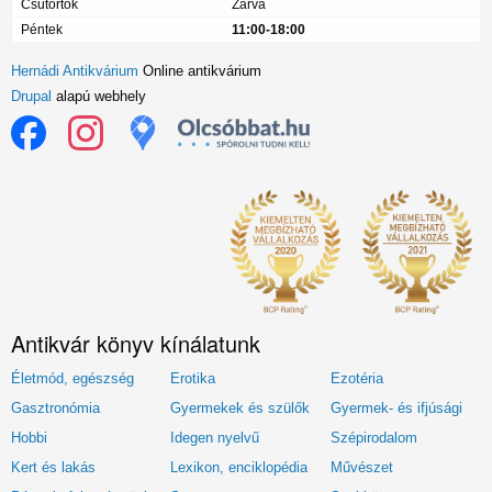
Csütörtök
Zárva
Péntek
11:00-18:00
Hernádi Antikvárium
Online antikvárium
Drupal
alapú webhely
Antikvár könyv kínálatunk
Életmód, egészség
Erotika
Ezotéria
Gasztronómia
Gyermekek és szülők
Gyermek- és ifjúsági
Hobbi
Idegen nyelvű
Szépirodalom
Kert és lakás
Lexikon, enciklopédia
Művészet