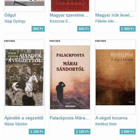
Gilgul
Magyar szerelmes levelek 1528-1944
Magyar írók levelei (XV-XX. század)
Sági György
Kozocsa Sándor (Szerk.)
Fábián István (szerk.)
990 Ft
840 Ft
1 490 Ft
PARTNER
PARTNER
PARTNER
Ajándék a végzettől
Palackposta Márai Sándortól
A végső kocsma
Márai Sándor
Kertész Imre
1 190 Ft
1 100 Ft
2 890 Ft