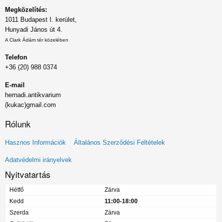
Megközelítés:
1011 Budapest I. kerület,
Hunyadi János út 4.
A Clark Ádám tér közelében
Telefon
+36 (20) 988 0374
E-mail
hernadi.antikvarium
(kukac)gmail.com
Rólunk
Lábléc
Hasznos Információk
Általános Szerződési Feltételek
menü
Adatvédelmi irányelvek
Nyitvatartás
Hétfő
Zárva
Kedd
11:00-18:00
Szerda
Zárva