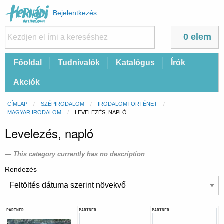
Felhasználói
Bejelentkezés
fiók
menüje
0 elem
Fő
Főoldal
Tudnivalók
Katalógus
Írók
navigáció
Akciók
Morzsa
CÍMLAP
SZÉPIRODALOM
IRODALOMTÖRTÉNET
MAGYAR IRODALOM
CURRENT:
LEVELEZÉS, NAPLÓ
Levelezés, napló
This category currently has no description
Rendezés
PARTNER
PARTNER
PARTNER