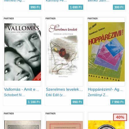
Németh Ágnes (Szerk.)
Karinthy Ferenc
Benkő Samu (szerk.)
990 Ft
1 690 Ft
300 Ft
PARTNER
PARTNER
PARTNER
Vallomás - Amit eddig nem mertem elmondani...
Szerelmes levelek (irodalmi levéltitkok)
Hoppárézimi!- Agytakarítás
Schobert Norbert
Erki Edit (válogatta)
Zemlényi Zoltán
1 100 Ft
990 Ft
7 990 Ft
PARTNER
PARTNER
40%