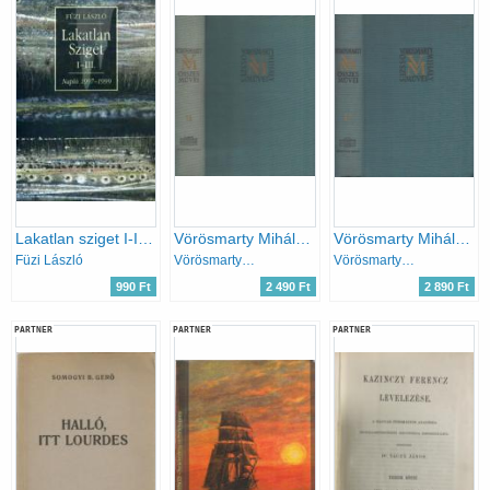
Lakatlan sziget I-III. (Napló 1997-1999)
Vörösmarty Mihály levelezése (Vörösmarty M. összes művei 17.)
Vörösmarty Mihály levelezése (Vörösmarty M. összes művei 18.)
Füzi László
Vörösmarty Mihály
Vörösmarty Mihály
990 Ft
2 490 Ft
2 890 Ft
PARTNER
PARTNER
PARTNER