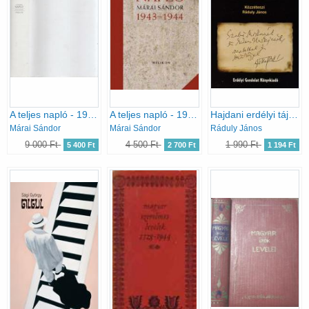
A teljes napló - 1952-53
A teljes napló - 1943-1944
Hajdani erdélyi tájakon - Jékely Zoltán kiadatlan leveleiből
Márai Sándor
Márai Sándor
Ráduly János
9 000 Ft
4 500 Ft
1 990 Ft
5 400 Ft
2 700 Ft
1 194 Ft