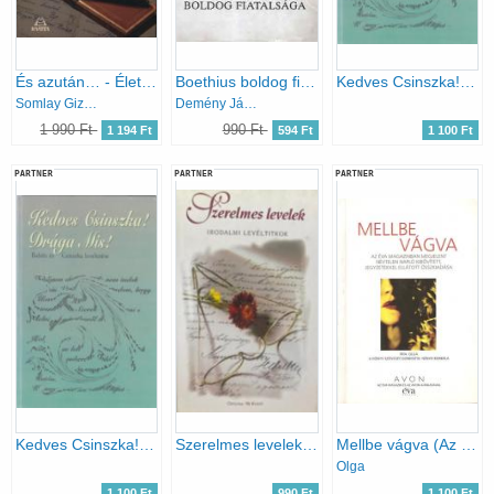
És azután… - Életem története a kitelepítés után
Boethius boldog fiatalsága (Molnár Antal leveleiből és írásaiból)
Kedves Csinszka! Drága Mis! -Babits és Csinszka levelezése
Somlay Gizella
Demény János (válogatta)
1 990 Ft
990 Ft
1 194 Ft
594 Ft
1 100 Ft
PARTNER
PARTNER
PARTNER
Kedves Csinszka! Drága Mis! -Babits és Csinszka levelezése
Szerelmes levelek - Irodalmi levéltitkok
Mellbe vágva (Az Éva magazinban megjelent névtelen napló kibővített, jegyzetekkel ellátott összkiadása)
Olga
1 100 Ft
990 Ft
1 100 Ft