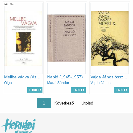
PARTNER
Mellbe vágva (Az Éva magazinban megjelent névtelen napló kibővített, jegyzetekkel ellátott összkiadása)
Napló (1945-1957)
Vajda János összes művei X: Levelezés
Olga
Márai Sándor
Vajda János
1 100 Ft
1 490 Ft
1 490 Ft
Oldalszámozás
Jelenlegi oldal
1
Következő oldal
Következő
Utolsó oldal
Utolsó