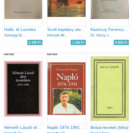
Halló, itt Lourdes
Scott kapitány utolsó feljegyzése
Kazinczy Ferencz levelezése X. (1812-1813)
Somogyi B. Gergő
Hornyik Miklós
Dr. Váczy János (szerk.)
2 490 Ft
1 100 Ft
6 800 Ft
PARTNER
PARTNER
Németh László élete levelekben 1914-1948
Napló 1974-1991 (Nemzeti könyvtár 59.)
Bolyai-levelek (téka)