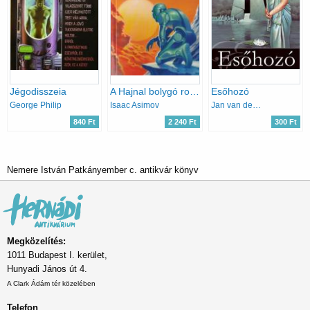
Jégodisszeia
A Hajnal bolygó robotjai
Esőhozó
George Philip
Isaac Asimov
Jan van den Boomen
840 Ft
2 240 Ft
300 Ft
Nemere István Patkányember c. antikvár könyv
Megközelítés:
1011 Budapest I. kerület,
Hunyadi János út 4.
A Clark Ádám tér közelében
Telefon