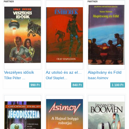
PARTNER
PARTNER
Veszélyes idősík
Az utolsó és az első emberek
Alapítvány és Föld
Tőke Péter Miklós
Olaf Stapleton
Isaac Asimov
990 Ft
840 Ft
1 100 Ft