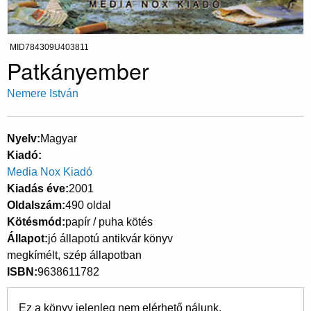
MID784309U403811
Patkányember
Nemere István
Nyelv
Magyar
Kiadó
Media Nox Kiadó
Kiadás éve
2001
Oldalszám
490 oldal
Kötésmód
papír / puha kötés
Állapot
jó állapotú antikvár könyv
megkímélt, szép állapotban
ISBN
9638611782
Ez a könyv jelenleg nem elérhető nálunk.