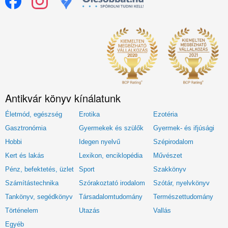
Antikvár könyv kínálatunk
Életmód, egészség
Erotika
Ezotéria
Gasztronómia
Gyermekek és szülők
Gyermek- és ifjúsági
Hobbi
Idegen nyelvű
Szépirodalom
Kert és lakás
Lexikon, enciklopédia
Művészet
Pénz, befektetés, üzlet
Sport
Szakkönyv
Számítástechnika
Szórakoztató irodalom
Szótár, nyelvkönyv
Tankönyv, segédkönyv
Társadalomtudomány
Természettudomány
Történelem
Utazás
Vallás
Egyéb