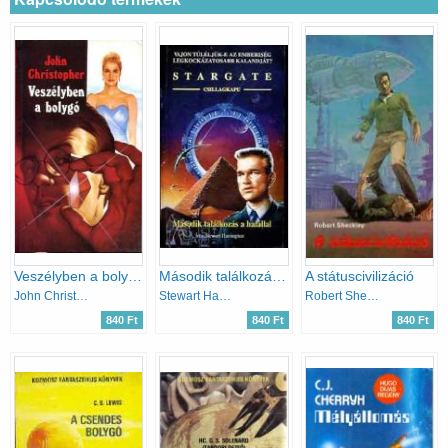
Veszélyben a bolygó
Második találkozás a halállal (Stargate)
A státuscivilizáció
John Christopher
Stewart Harrington
Robert Sheckley
840 Ft
840 Ft
840 Ft