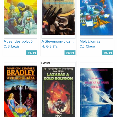
A csendes bolygó
A Stevenson-biozmagória
Mélyállomás
C. S. Lewis
Hc.G.S. (Tandori D.) Solenard
C.J. Cherryh
840 Ft
300 Ft
300 Ft
PARTNER