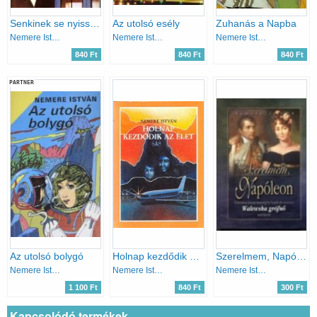
Senkinek se nyiss ajtót!
Az utolsó esély
Zuhanás a Napba
Nemere István
Nemere István
Nemere István
840 Ft
840 Ft
840 Ft
PARTNER
Az utolsó bolygó
Holnap kezdődik az élet
Szerelmem, Napóleon
Nemere István
Nemere István
Nemere István
1 100 Ft
840 Ft
300 Ft
Kapcsolódó termékek