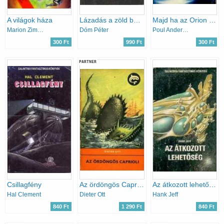
A világok háza
Lázadás a zöld bolygón
Majd ha az Orion fölszáll
Marion Zimmer Bradley
Dóm Péter
Poul Anderson
300 Ft
990 Ft
300 Ft
PARTNER
Csillagfény
Az ördöngös Caprioli (Delfin könyvek)
Az átkozott lehetőség
Hal Clement
Dieter Ott
Hank Jeff
840 Ft
1 290 Ft
840 Ft