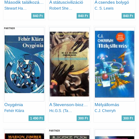
Második találkozás a halállal (Stargate)
A státuscivilizáció
A csendes bolygó
Stewart Harrington
Robert Sheckley
C. S. Lewis
840 Ft
840 Ft
840 Ft
PARTNER
Oxygénia
A Stevenson-biozmagória
Mélyállomás
Fehér Klára
Hc.G.S. (Tandori D.) Solenard
C.J. Cherryh
1 490 Ft
300 Ft
300 Ft
PARTNER