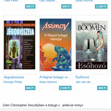
Tőke Péter Miklós
Olaf Stapleton
Isaac Asimov
990 Ft
840 Ft
1 100 Ft
Jégodisszeia
A Hajnal bolygó robotjai
Esőhozó
George Philip
Isaac Asimov
Jan van den Boomen
840 Ft
2 240 Ft
300 Ft
John Christopher Veszélyben a bolygó c. antikvár könyv