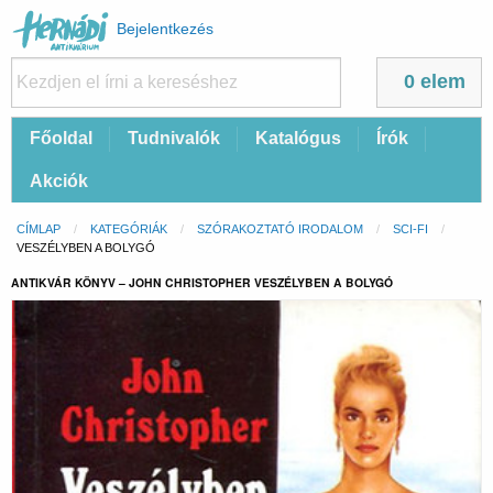
Felhasználói
Bejelentkezés
fiók
menüje
0 elem
Fő
Főoldal
Tudnivalók
Katalógus
Írók
navigáció
Akciók
Morzsa
CÍMLAP
KATEGÓRIÁK
SZÓRAKOZTATÓ IRODALOM
SCI-FI
CURRENT:
VESZÉLYBEN A BOLYGÓ
ANTIKVÁR KÖNYV – JOHN CHRISTOPHER VESZÉLYBEN A BOLYGÓ