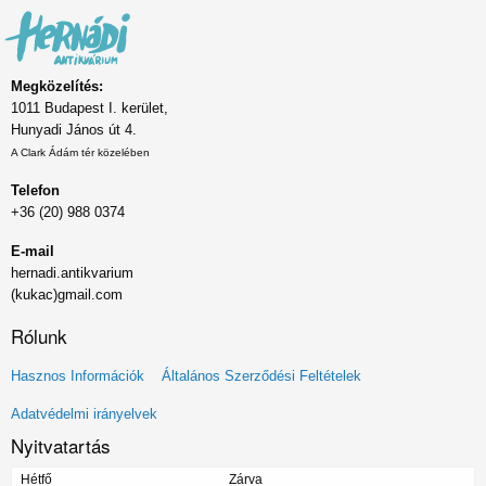
Megközelítés:
1011 Budapest I. kerület,
Hunyadi János út 4.
A Clark Ádám tér közelében
Telefon
+36 (20) 988 0374
E-mail
hernadi.antikvarium
(kukac)gmail.com
Rólunk
Lábléc
Hasznos Információk
Általános Szerződési Feltételek
menü
Adatvédelmi irányelvek
Nyitvatartás
Hétfő
Zárva