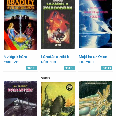
A világok háza
Lázadás a zöld bolygón
Majd ha az Orion fölszáll
Marion Zimmer Bradley
Dóm Péter
Poul Anderson
300 Ft
990 Ft
300 Ft
PARTNER