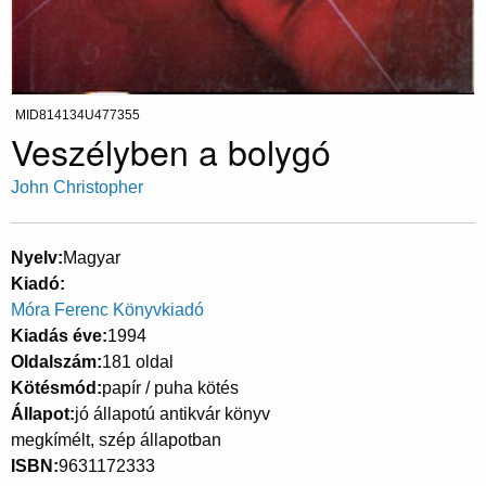
MID814134U477355
Veszélyben a bolygó
John Christopher
Nyelv
Magyar
Kiadó
Móra Ferenc Könyvkiadó
Kiadás éve
1994
Oldalszám
181 oldal
Kötésmód
papír / puha kötés
Állapot
jó állapotú antikvár könyv
megkímélt, szép állapotban
ISBN
9631172333