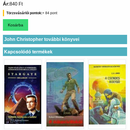
Ár
840 Ft
Törzsvásárlói pontok
84
John Christopher további könyvei
Kapcsolódó termékek