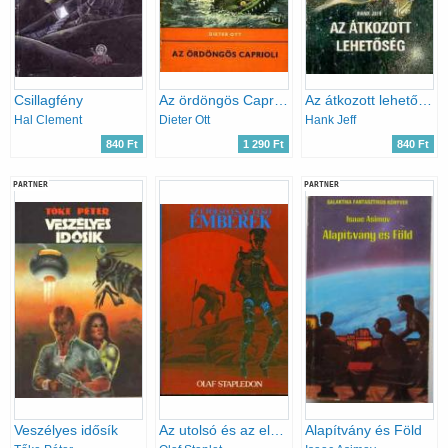
Csillagfény
Az ördöngös Caprioli (Delfin könyvek)
Az átkozott lehetőség
Hal Clement
Dieter Ott
Hank Jeff
840 Ft
1 290 Ft
840 Ft
PARTNER
PARTNER
Veszélyes idősík
Az utolsó és az első emberek
Alapítvány és Föld