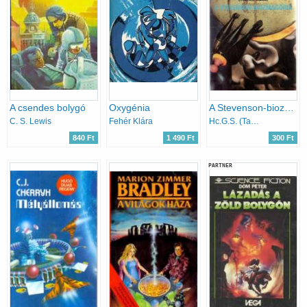
A csendes bolygó
Oxygénia
A Stevenson-biozmagória
C. S. Lewis
Fehér Klára
Hc.G.S. (Tandori D.) Solenard
840 Ft
1 490 Ft
300 Ft
PARTNER