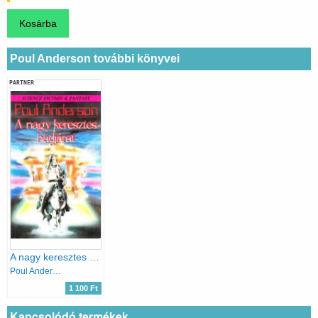
Poul Anderson további könyvei
PARTNER
A nagy keresztes hadjárat
Poul Anderson
1 100 Ft
Kapcsolódó termékek