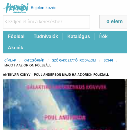
Felhasználói
Bejelentkezés
fiók
menüje
0 elem
Fő
Főoldal
Tudnivalók
Katalógus
Írók
navigáció
Akciók
Morzsa
CÍMLAP
KATEGÓRIÁK
SZÓRAKOZTATÓ IRODALOM
SCI-FI
CURRENT:
MAJD HA AZ ORION FÖLSZÁLL
ANTIKVÁR KÖNYV – POUL ANDERSON MAJD HA AZ ORION FÖLSZÁLL