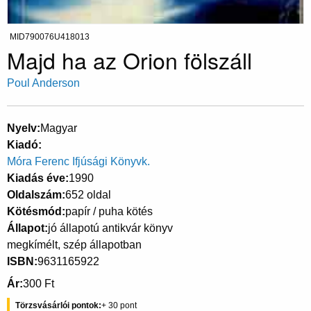
MID790076U418013
Majd ha az Orion fölszáll
Poul Anderson
Nyelv
Magyar
Kiadó
Móra Ferenc Ifjúsági Könyvk.
Kiadás éve
1990
Oldalszám
652 oldal
Kötésmód
papír / puha kötés
Állapot
jó állapotú antikvár könyv
megkímélt, szép állapotban
ISBN
9631165922
Ár
300 Ft
Törzsvásárlói pontok
30