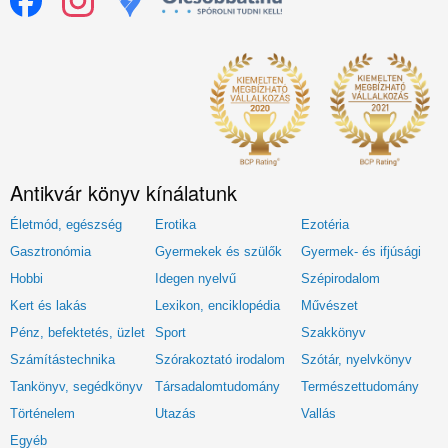
Antikvár könyv kínálatunk
Életmód, egészség
Erotika
Ezotéria
Gasztronómia
Gyermekek és szülők
Gyermek- és ifjúsági
Hobbi
Idegen nyelvű
Szépirodalom
Kert és lakás
Lexikon, enciklopédia
Művészet
Pénz, befektetés, üzlet
Sport
Szakkönyv
Számítástechnika
Szórakoztató irodalom
Szótár, nyelvkönyv
Tankönyv, segédkönyv
Társadalomtudomány
Természettudomány
Történelem
Utazás
Vallás
Egyéb