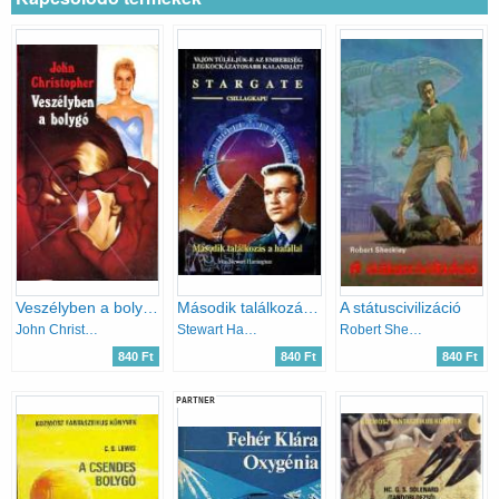
Veszélyben a bolygó
Második találkozás a halállal (Stargate)
A státuscivilizáció
John Christopher
Stewart Harrington
Robert Sheckley
840 Ft
840 Ft
840 Ft
PARTNER