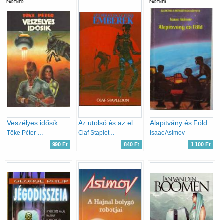
PARTNER
PARTNER
Veszélyes idősík
Az utolsó és az első emberek
Alapítvány és Föld
Tőke Péter Miklós
Olaf Stapleton
Isaac Asimov
990 Ft
840 Ft
1 100 Ft