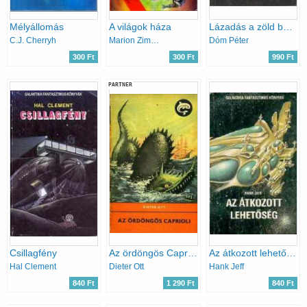
Mélyállomás
A világok háza
Lázadás a zöld bolygón
C.J. Cherryh
Marion Zimmer Bradley
Dóm Péter
300 Ft
300 Ft
990 Ft
PARTNER
Csillagfény
Az ördöngös Caprioli (Delfin könyvek)
Az átkozott lehetőség
Hal Clement
Dieter Ott
Hank Jeff
840 Ft
1 290 Ft
840 Ft