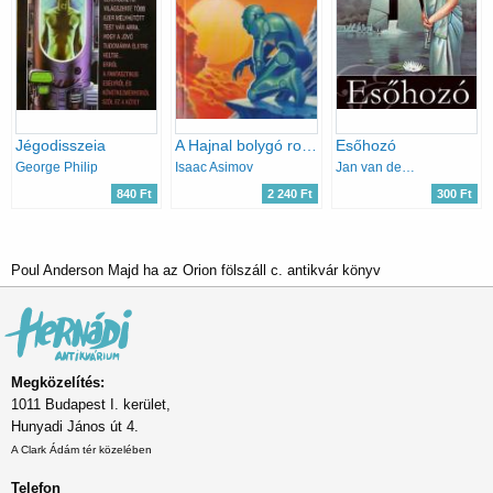
Jégodisszeia
A Hajnal bolygó robotjai
Esőhozó
George Philip
Isaac Asimov
Jan van den Boomen
840 Ft
2 240 Ft
300 Ft
Poul Anderson Majd ha az Orion fölszáll c. antikvár könyv
Megközelítés:
1011 Budapest I. kerület,
Hunyadi János út 4.
A Clark Ádám tér közelében
Telefon