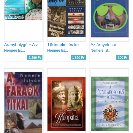
Aranybolygó + A vízlépcső (2 kötet)
Történelmi és krimi könyvcsomag (4 kötet)
Az árnyék fiai
Nemere István
Nemere István
Nemere István
1 290 Ft
1 890 Ft
300 Ft