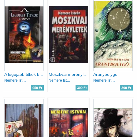
A legújabb titkok könyve
Moszkvai merényletek
Aranybolygó
Nemere István
Nemere István
Nemere István
950 Ft
300 Ft
300 Ft