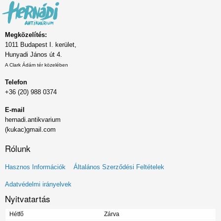
Megközelítés:
1011 Budapest I. kerület,
Hunyadi János út 4.
A Clark Ádám tér közelében
Telefon
+36 (20) 988 0374
E-mail
hernadi.antikvarium
(kukac)gmail.com
Rólunk
Lábléc
Hasznos Információk
Általános Szerződési Feltételek
menü
Adatvédelmi irányelvek
Nyitvatartás
Hétfő
Zárva