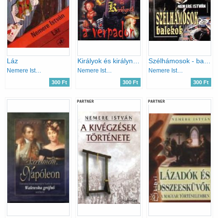
Láz
Királyok és királynők a vérpadon
Szélhámosok - balekok
Nemere István
Nemere István
Nemere István
300 Ft
300 Ft
300 Ft
PARTNER
PARTNER