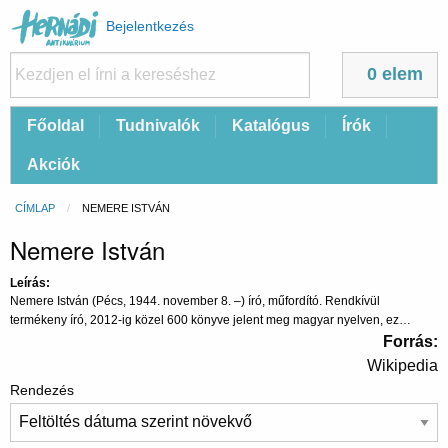
Felhasználói
Bejelentkezés
fiók
menüje
0 elem
Fő
Főoldal
Tudnivalók
Katalógus
Írók
navigáció
Akciók
Morzsa
CÍMLAP
CURRENT:
NEMERE ISTVÁN
Nemere István
Leírás
Nemere István (Pécs, 1944. november 8. –) író, műfordító. Rendkívül
termékeny író, 2012-ig közel 600 könyve jelent meg magyar nyelven, ez
egyébként magyar rekord. Műveinek eladási példányszámai megközelítették a
Forrás
tizenegymilliót. Főleg sci-fi könyvei és a paranormális jelenségekkel foglalkozó
Wikipedia
művei tették ismertté, de több más műfajban is publikál. Számos nyelven adták
Rendezés
ki műveit, köztük perzsa és eszperantó nyelven is. Az 1990-es években kétszer
egymásután megválasztották a Nemzetközi PEN Club eszperantó csoportja
elnökének, aminek alapján a Svéd Akadémiánál javaslatot tehet valakinek