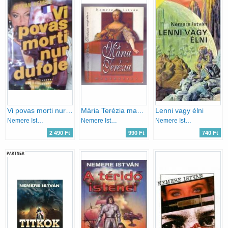
Vi povas morti nur dufoje
Mária Terézia magánélete
Lenni vagy élni
Nemere István
Nemere István
Nemere István
2 490 Ft
990 Ft
740 Ft
PARTNER