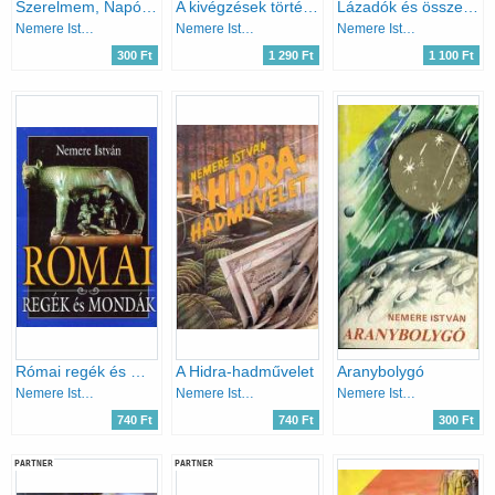
Szerelmem, Napóleon
A kivégzések története
Lázadók és összeesküvők a magyar történelemben
Nemere István
Nemere István
Nemere István
300 Ft
1 290 Ft
1 100 Ft
Római regék és mondák
A Hidra-hadművelet
Aranybolygó
Nemere István
Nemere István
Nemere István
740 Ft
740 Ft
300 Ft
PARTNER
PARTNER