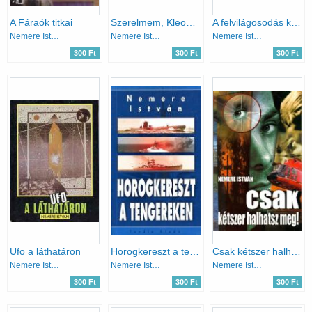
A Fáraók titkai
Szerelmem, Kleopátra
A felvilágosodás kora - A 18. század eseményei
Nemere István
Nemere István
Nemere István
300 Ft
300 Ft
300 Ft
Ufo a láthatáron
Horogkereszt a tengereken
Csak kétszer halhatsz meg!
Nemere István
Nemere István
Nemere István
300 Ft
300 Ft
300 Ft