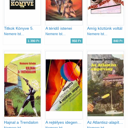
Titkok Könyve 5.
A téridő istenei
Amíg köztünk voltál
Nemere István
Nemere István
Nemere István
1 390 Ft
950 Ft
840 Ft
Hajnal a Trendalon
A rejtélyes idegen - Tudományos-fantasztikus elbeszélések
Az Atlantisz-alapítvány