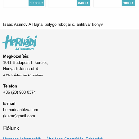
1 100 Ft
840 Ft
300 Ft
Isaac Asimov A Hajnal bolygó robotjai c. antikvár könyv
Megközelítés:
1011 Budapest I. kerület,
Hunyadi János út 4.
A Clark Ádám tér közelében
Telefon
+36 (20) 988 0374
E-mail
hernadi.antikvarium
(kukac)gmail.com
Rólunk
Lábléc