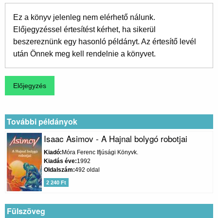
Ez a könyv jelenleg nem elérhető nálunk.
Előjegyzéssel értesítést kérhet, ha sikerül
beszereznünk egy hasonló példányt. Az értesítő levél
után Önnek meg kell rendelnie a könyvet.
További példányok
Isaac Asimov - A Hajnal bolygó robotjai
Kiadó
Móra Ferenc Ifjúsági Könyvk.
Kiadás éve
1992
Oldalszám
492 oldal
2 240 Ft
Fülszöveg