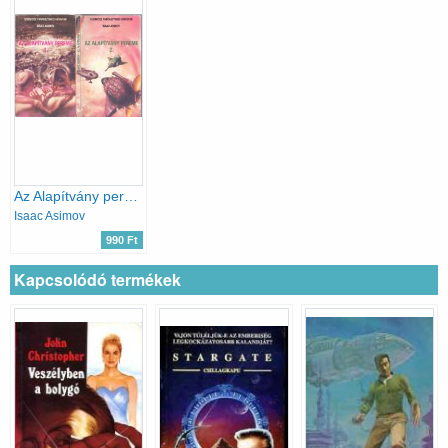
Az Alapítvány pereme 1-2. (Kozmosz Fantasztikus Könyvek)
Isaac Asimov
990 Ft
Kapcsolódó termékek