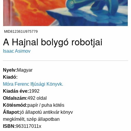
MID812361U975779
A Hajnal bolygó robotjai
Isaac Asimov
Nyelv
Magyar
Kiadó
Móra Ferenc Ifjúsági Könyvk.
Kiadás éve
1992
Oldalszám
492 oldal
Kötésmód
papír / puha kötés
Állapot
jó állapotú antikvár könyv
megkímélt, szép állapotban
ISBN
963117011x