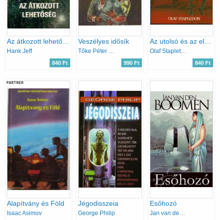
Az átkozott lehetőség
Veszélyes idősík
Az utolsó és az első emberek
Hank Jeff
Tőke Péter Miklós
Olaf Stapleton
840 Ft
990 Ft
840 Ft
PARTNER
Alapítvány és Föld
Jégodisszeia
Esőhozó
Isaac Asimov
George Philip
Jan van den Boomen