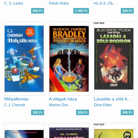
C. S. Lewis
Fehér Klára
Hc.G.S. (Tandori D.) Solenard
840 Ft
1 490 Ft
300 Ft
PARTNER
Mélyállomás
A világok háza
Lázadás a zöld bolygón
C.J. Cherryh
Marion Zimmer Bradley
Dóm Péter
300 Ft
300 Ft
990 Ft
PARTNER