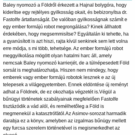
Baley nyomozó a Földről érkezett a Hajnal bolygóra, hogy
kiderítse egy rejtélyes gyilkosság okait, és bebizonyítsa dr.
Fastolfe ártatlanságát. De valóban gyilkosságnak számít e
egy ember formájú robot megrongálása? Kinek állhatott
érdekében, hogy megsemmisítse? Egyáltalán ki tehette, ha
a gyanúsított is azt hiszi, rajta kívül senkinek sem lett volna
erre módja, s mi több, tehetsége. Az ember formájú robot
meggyilkolása mögött olyan hatalmi harc áll, amely
nemcsak Baley nyomozó karrierjét, de a túlnépesedett Föld
sorsát is meghatározhatja. Hiszen nem mindegy, hogy
emberek vagy ember formájú robotok lesznek e az új
telepesek a világegyetemben. Ennek eldöntése új reményt
adhat a Földnek, de ez okozhatja végzetét is.Végül a
bűnügyi történetek szabályainak megfelelően Fastolfe
tisztázódik a vád alól, és remélhetőleg a Föld is
megmenekül a katasztrófától.Az Asimov-sorozat harmadik
darabja ez a könyv, amelyben az izgalmas bűnügy mellett
egy furcsa szerelem történetével is megismerkedhet az