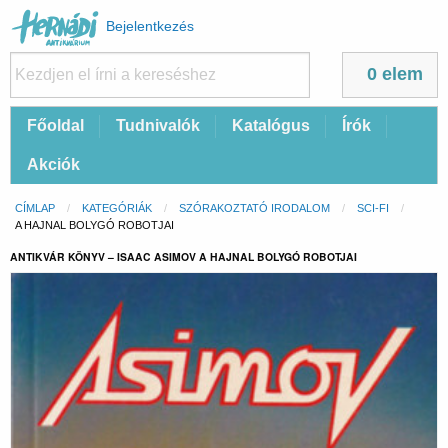
Felhasználói
Bejelentkezés
fiók
menüje
0 elem
Fő
Főoldal
Tudnivalók
Katalógus
Írók
navigáció
Akciók
Morzsa
CÍMLAP
KATEGÓRIÁK
SZÓRAKOZTATÓ IRODALOM
SCI-FI
CURRENT:
A HAJNAL BOLYGÓ ROBOTJAI
ANTIKVÁR KÖNYV – ISAAC ASIMOV A HAJNAL BOLYGÓ ROBOTJAI