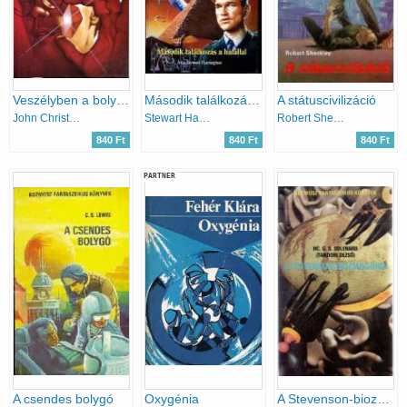
Veszélyben a bolygó
Második találkozás a halállal (Stargate)
A státuscivilizáció
John Christopher
Stewart Harrington
Robert Sheckley
840 Ft
840 Ft
840 Ft
PARTNER
A csendes bolygó
Oxygénia
A Stevenson-biozmagória