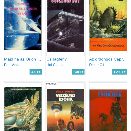
Majd ha az Orion fölszáll
Csillagfény
Az ördöngös Caprioli (Delfin könyvek)
Poul Anderson
Hal Clement
Dieter Ott
300 Ft
840 Ft
1 290 Ft
PARTNER