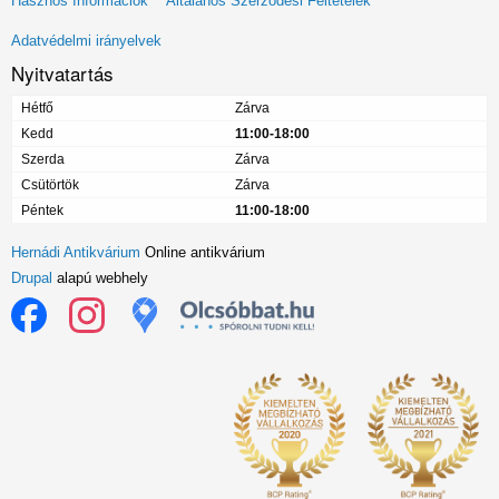
Hasznos Információk
Általános Szerződési Feltételek
menü
Adatvédelmi irányelvek
Nyitvatartás
Hétfő
Zárva
Kedd
11:00-18:00
Szerda
Zárva
Csütörtök
Zárva
Péntek
11:00-18:00
Hernádi Antikvárium
Online antikvárium
Drupal
alapú webhely