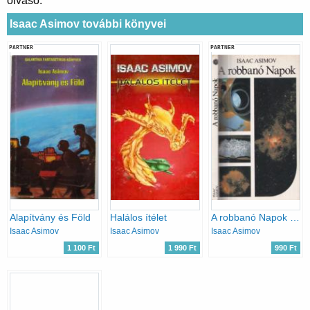
olvasó.
Isaac Asimov további könyvei
PARTNER
PARTNER
Alapítvány és Föld
Halálos ítélet
A robbanó Napok - A szupernóvák titkai
Isaac Asimov
Isaac Asimov
Isaac Asimov
1 100 Ft
1 990 Ft
990 Ft