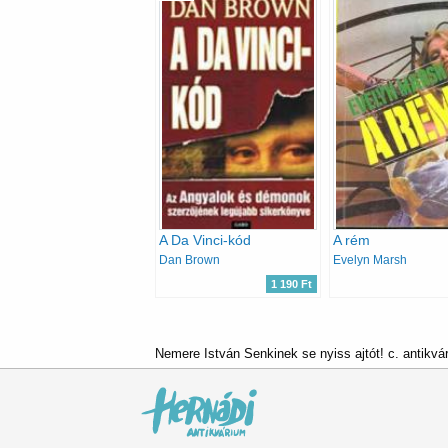
A Da Vinci-kód
A rém
Dan Brown
Evelyn Marsh
1 190 Ft
Nemere István Senkinek se nyiss ajtót! c. antikvá