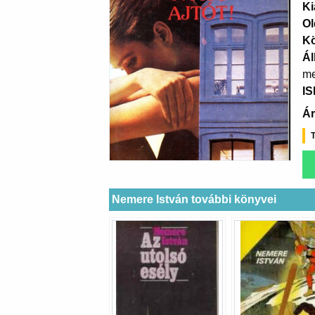
Ki
Ol
K
Ál
me
I
Ár
T
Nemere István további könyvei