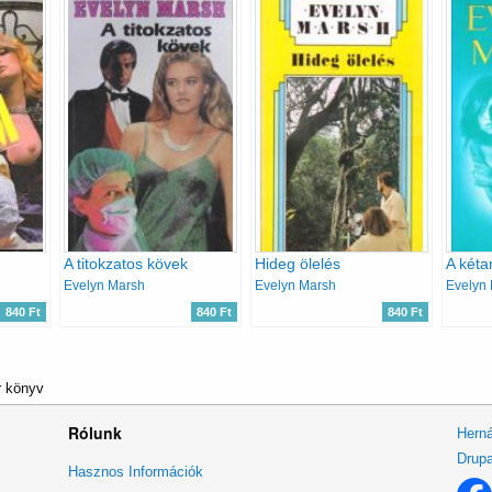
A titokzatos kövek
Hideg ölelés
A kéta
Evelyn Marsh
Evelyn Marsh
Evelyn
840 Ft
840 Ft
840 Ft
r könyv
Rólunk
Herná
Drupa
Lábléc
Hasznos Információk