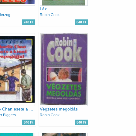
Láz
Herzog
Robin Cook
740 Ft
840 Ft
Charlie Chan esete a kínai papagájjal
Végzetes megoldás
rr Biggers
Robin Cook
840 Ft
840 Ft