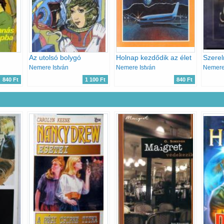
Az utolsó bolygó
Holnap kezdődik az élet
Szere
Nemere István
Nemere István
Nemere
840 Ft
1 100 Ft
840 Ft