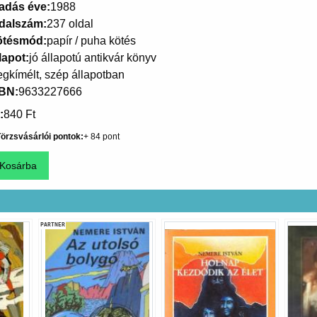
adás éve
1988
dalszám
237 oldal
ötésmód
papír / puha kötés
lapot
jó állapotú antikvár könyv
gkímélt, szép állapotban
SBN
9633227666
840 Ft
örzsvásárlói pontok
84
PARTNER