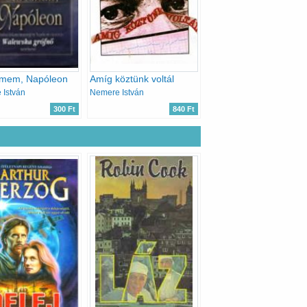
lmem, Napóleon
Amíg köztünk voltál
 István
Nemere István
300 Ft
840 Ft