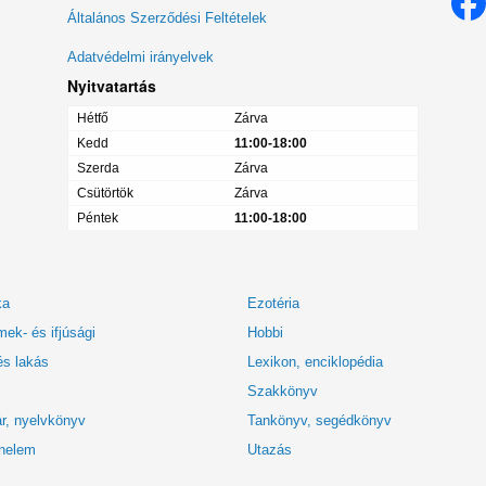
menü
Általános Szerződési Feltételek
Adatvédelmi irányelvek
Nyitvatartás
Hétfő
Zárva
Kedd
11:00-18:00
Szerda
Zárva
Csütörtök
Zárva
Péntek
11:00-18:00
ka
Ezotéria
ek- és ifjúsági
Hobbi
és lakás
Lexikon, enciklopédia
Szakkönyv
r, nyelvkönyv
Tankönyv, segédkönyv
nelem
Utazás