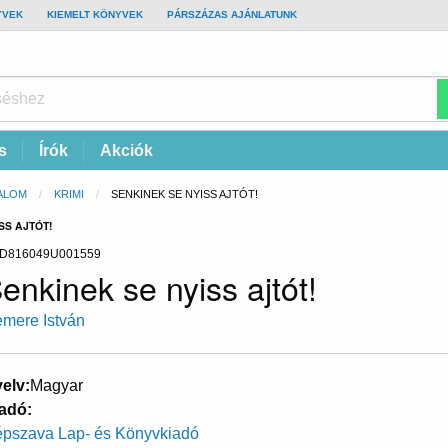
YVEK
KIEMELT KÖNYVEK
PÁRSZÁZAS AJÁNLATUNK
s
Írók
Akciók
ALOM
KRIMI
CURRENT:
SENKINEK SE NYISS AJTÓT!
SS AJTÓT!
D816049U001559
enkinek se nyiss ajtót!
mere István
elv
Magyar
adó
pszava Lap- és Könyvkiadó