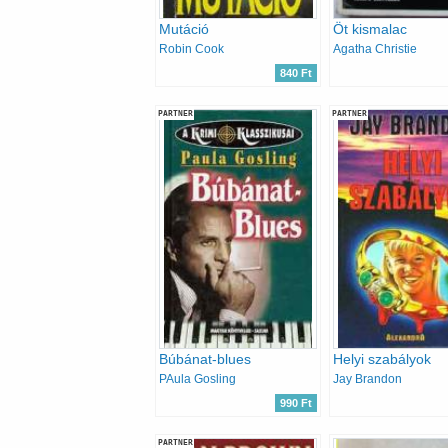
Mutáció
Öt kismalac
Robin Cook
Agatha Christie
840 Ft
PARTNER
PARTNER
Búbánat-blues
Helyi szabályok
PAula Gosling
Jay Brandon
990 Ft
PARTNER