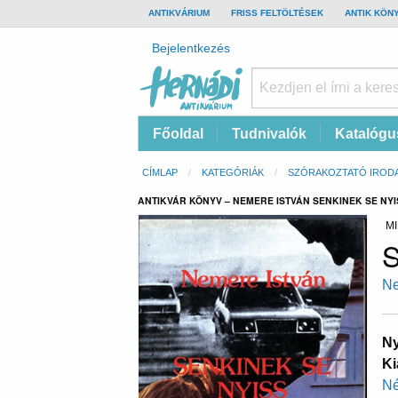
TOP
ANTIKVÁRIUM
FRISS FELTÖLTÉSEK
ANTIK KÖN
BAR
Felhasználói
Bejelentkezés
fiók
menüje
Hernádi
Fő
Főoldal
Tudnivalók
Katalógu
Antikvárium
navigáció
Online
Morzsa
CÍMLAP
KATEGÓRIÁK
SZÓRAKOZTATÓ IROD
antikvárium
ANTIKVÁR KÖNYV – NEMERE ISTVÁN SENKINEK SE NYI
MI
S
Ne
Ny
Ki
Né