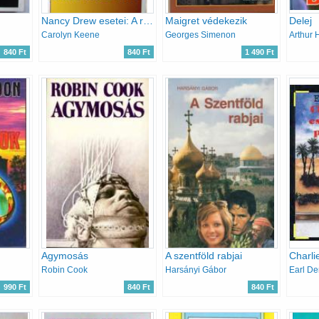
Nancy Drew esetei: A régi csipke titka
Maigret védekezik
Delej
Carolyn Keene
Georges Simenon
Arthur 
840 Ft
840 Ft
1 490 Ft
Agymosás
A szentföld rabjai
Robin Cook
Harsányi Gábor
Earl De
990 Ft
840 Ft
840 Ft