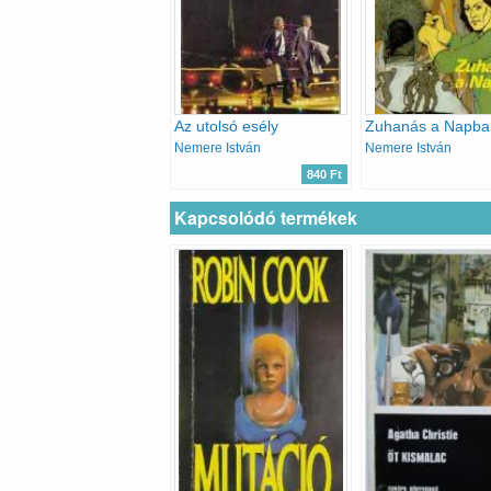
Az utolsó esély
Zuhanás a Napba
Nemere István
Nemere István
840 Ft
Kapcsolódó termékek