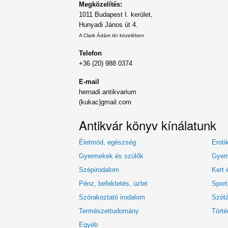
Megközelítés:
1011 Budapest I. kerület,
Hunyadi János út 4.
A Clark Ádám tér közelében
Telefon
+36 (20) 988 0374
E-mail
hernadi.antikvarium
(kukac)gmail.com
Antikvár könyv kínálatunk
Életmód, egészség
Eroti
Gyermekek és szülők
Gyerm
Szépirodalom
Kert 
Pénz, befektetés, üzlet
Sport
Szórakoztató irodalom
Szótá
Természettudomány
Törté
Egyéb