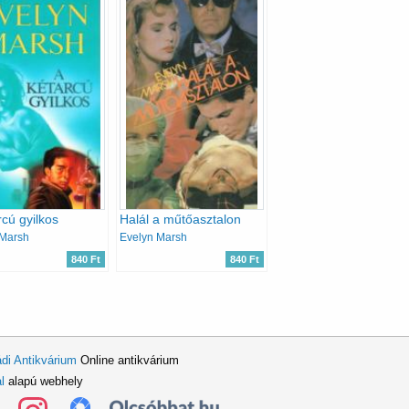
rcú gyilkos
Halál a műtőasztalon
 Marsh
Evelyn Marsh
840 Ft
840 Ft
di Antikvárium
Online antikvárium
l
alapú webhely