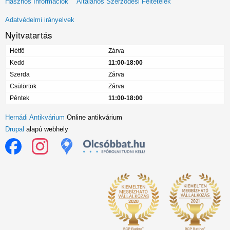
Hasznos Információk
Általános Szerződési Feltételek
menü
Adatvédelmi irányelvek
Nyitvatartás
Hétfő
Zárva
Kedd
11:00-18:00
Szerda
Zárva
Csütörtök
Zárva
Péntek
11:00-18:00
Hernádi Antikvárium
Online antikvárium
Drupal
alapú webhely