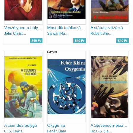
Veszélyben a bolygó
Második találkozás a halállal (Stargate)
A státuscivilizáció
John Christopher
Stewart Harrington
Robert Sheckley
840 Ft
840 Ft
840 Ft
PARTNER
A csendes bolygó
Oxygénia
A Stevenson-biozmagória
C. S. Lewis
Fehér Klára
Hc.G.S. (Tandori D.) Solenard