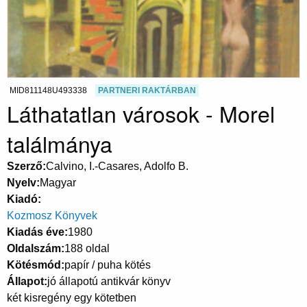
MID811148U493338
PARTNERI RAKTÁRBAN
Láthatatlan városok - Morel
találmánya
Szerző
Calvino, I.-Casares, Adolfo B.
Nyelv
Magyar
Kiadó
Kozmosz Könyvek
Kiadás éve
1980
Oldalszám
188 oldal
Kötésmód
papír / puha kötés
Állapot
jó állapotú antikvár könyv
két kisregény egy kötetben