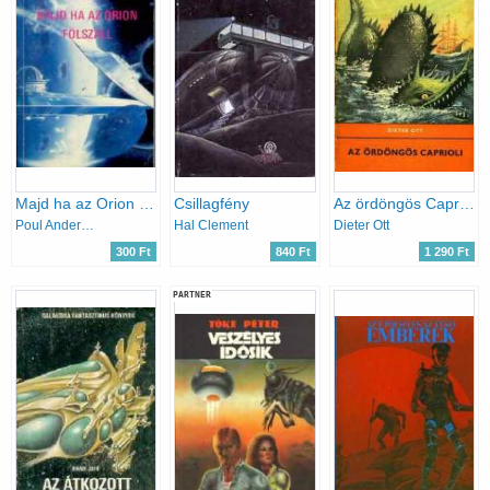
Majd ha az Orion fölszáll
Csillagfény
Az ördöngös Caprioli (Delfin könyvek)
Poul Anderson
Hal Clement
Dieter Ott
300 Ft
840 Ft
1 290 Ft
PARTNER