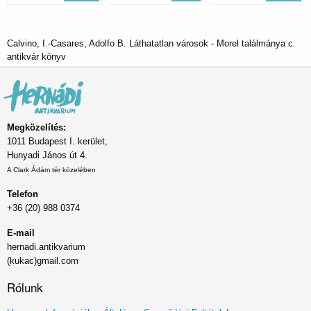
Calvino, I.-Casares, Adolfo B. Láthatatlan városok - Morel találmánya c.
antikvár könyv
Megközelítés:
1011 Budapest I. kerület,
Hunyadi János út 4.
A Clark Ádám tér közelében
Telefon
+36 (20) 988 0374
E-mail
hernadi.antikvarium
(kukac)gmail.com
Rólunk
Lábléc