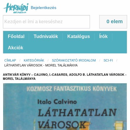
Felhasználói
Bejelentkezés
fiók
menüje
0 elem
Fő
Főoldal
Tudnivalók
Katalógus
Írók
navigáció
Akciók
Morzsa
CÍMLAP
KATEGÓRIÁK
SZÓRAKOZTATÓ IRODALOM
SCI-FI
CURRENT:
LÁTHATATLAN VÁROSOK - MOREL TALÁLMÁNYA
ANTIKVÁR KÖNYV – CALVINO, I.-CASARES, ADOLFO B. LÁTHATATLAN VÁROSOK -
MOREL TALÁLMÁNYA