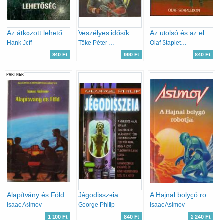
Az átkozott lehetőség
Veszélyes idősík
Az utolsó és az első emberek
Hank Jeff
Tőke Péter Miklós
Olaf Stapleton
840 Ft
990 Ft
840 Ft
PARTNER
Alapítvány és Föld
Jégodisszeia
A Hajnal bolygó robotjai
Isaac Asimov
George Philip
Isaac Asimov
1 100 Ft
840 Ft
2 240 Ft