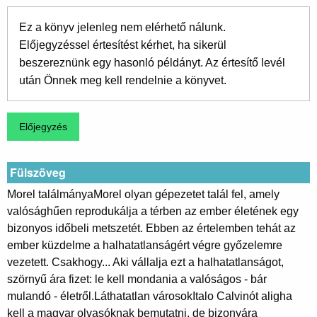
Ez a könyv jelenleg nem elérhető nálunk.
Előjegyzéssel értesítést kérhet, ha sikerül
beszereznünk egy hasonló példányt. Az értesítő levél
után Önnek meg kell rendelnie a könyvet.
Fülszöveg
Morel találmányaMorel olyan gépezetet talál fel, amely
valósághűen reprodukálja a térben az ember életének egy
bizonyos időbeli metszetét. Ebben az értelemben tehát az
ember küzdelme a halhatatlanságért végre győzelemre
vezetett. Csakhogy... Aki vállalja ezt a halhatatlanságot,
szörnyű ára fizet: le kell mondania a valóságos - bár
mulandó - életről.Láthatatlan városokItalo Calvinót aligha
kell a magyar olvasóknak bemutatni, de bizonyára