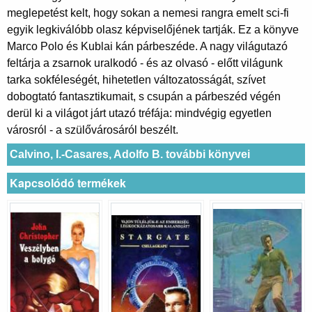
meglepetést kelt, hogy sokan a nemesi rangra emelt sci-fi
egyik legkiválóbb olasz képviselőjének tartják. Ez a könyve
Marco Polo és Kublai kán párbeszéde. A nagy világutazó
feltárja a zsarnok uralkodó - és az olvasó - előtt világunk
tarka sokféleségét, hihetetlen változatosságát, szívet
dobogtató fantasztikumait, s csupán a párbeszéd végén
derül ki a világot járt utazó tréfája: mindvégig egyetlen
városról - a szülővárosáról beszélt.
Calvino, I.-Casares, Adolfo B. további könyvei
Kapcsolódó termékek