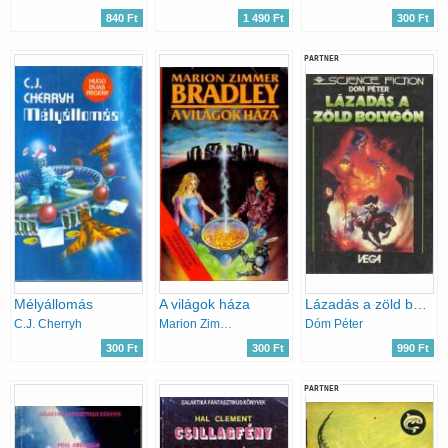
840 Ft
1 490 Ft
300 Ft
PARTNER
Mélyállomás
A világok háza
Lázadás a zöld bolygón
C.J. Cherryh
Marion Zimmer Bradley
Dóm Péter
300 Ft
300 Ft
990 Ft
PARTNER