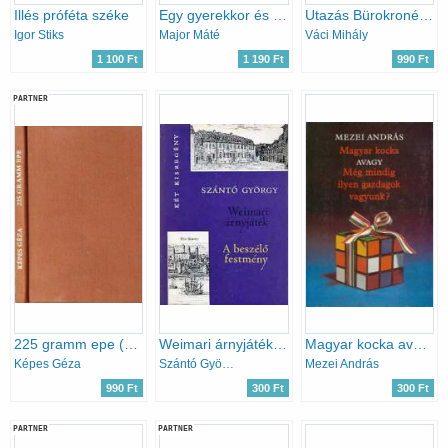
Illés próféta széke
Egy gyerekkor és egy kisváros emléke
Utazás Bürokronéziában
Igor Stiks
Major Máté
Váci Mihály
1 100 Ft
1 190 Ft
990 Ft
PARTNER
225 gramm epe (Képes Géza epigrammái)
Weimari árnyjáték-A beszélő festmény
Magyar kocka avagy Még mindig ilyen gazdagok vagyunk?
Képes Géza
Szántó György
Mezei András
990 Ft
300 Ft
300 Ft
PARTNER
PARTNER