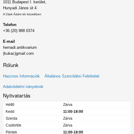
1011 Budapest I. kerület,
Hunyadi János út 4.
A Clark Ádám tér közelében
Telefon
+36 (20) 988 0374
E-mail
hernadi.antikvarium
(kukac)gmail.com
Rólunk
Lábléc
Hasznos Információk
Általános Szerződési Feltételek
menü
Adatvédelmi irányelvek
Nyitvatartás
Hétfő
Zárva
Kedd
11:00-18:00
Szerda
Zárva
Csütörtök
Zárva
Péntek
11:00-18:00