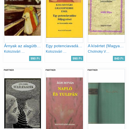
Árnyak az alagútban
Egy potenciavadász följegyzései
A kísértet (Magyar Hírmondó)
Kolozsvári Grandpierre Emil
Kolozsvári Grandpierre Emil
Cholnoky Viktor
990 Ft
990 Ft
840 Ft
PARTNER
PARTNER
PARTNER