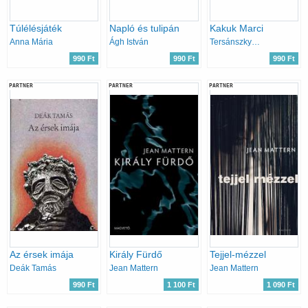
Túlélésjáték
Napló és tulipán
Kakuk Marci
Anna Mária
Ágh István
Tersánszky J.Jenő
990 Ft
990 Ft
990 Ft
PARTNER
PARTNER
PARTNER
Az érsek imája
Király Fürdő
Tejjel-mézzel
Deák Tamás
Jean Mattern
Jean Mattern
990 Ft
1 100 Ft
1 090 Ft