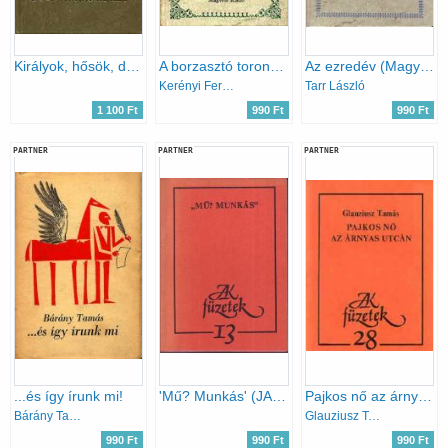
Királyok, hősök, doktorok (Francia drámák)
A borzasztó torony (Magyar tallózó)
Az ezredév (Magyar tallózó)
Kerényi Ferenc
Tarr László
1 100 Ft
990 Ft
990 Ft
PARTNER
PARTNER
PARTNER
...és így írunk mi!
'Mű? Munkás' (JAK füzetek)
Pajkos nő az árnyas utcán
Bárány Tamás
Glauziusz Tamás
990 Ft
990 Ft
990 Ft