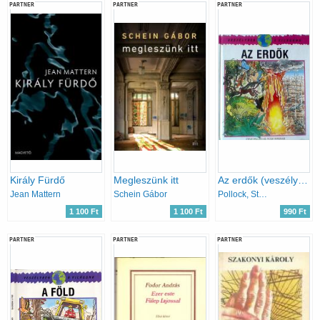
PARTNER
PARTNER
PARTNER
Király Fürdő
Megleszünk itt
Az erdők (veszélyben a világunk)
Jean Mattern
Schein Gábor
Pollock, Steve-Wingham, Peter
1 100 Ft
1 100 Ft
990 Ft
PARTNER
PARTNER
PARTNER