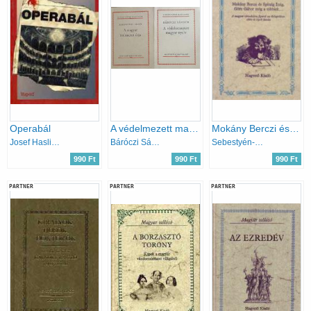
Operabál
A védelmezett magyar nyelv + A magyar önismeret útja (2 kötet)
Mokány Berczi és Spitzig Itzig, Göre Gábor mög a... (Magyar hírmondó)
Josef Haslinger
Báróczi Sándor, Keresztury Dezső
Sebestyén-Szalay
990 Ft
990 Ft
990 Ft
PARTNER
PARTNER
PARTNER