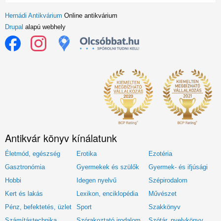
Hernádi Antikvárium
Online antikvárium
Drupal
alapú webhely
Antikvár könyv kínálatunk
Életmód, egészség
Erotika
Ezotéria
Gasztronómia
Gyermekek és szülők
Gyermek- és ifjúsági
Hobbi
Idegen nyelvű
Szépirodalom
Kert és lakás
Lexikon, enciklopédia
Művészet
Pénz, befektetés, üzlet
Sport
Szakkönyv
Számítástechnika
Szórakoztató irodalom
Szótár, nyelvkönyv