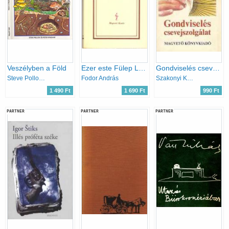
Veszélyben a Föld
Ezer este Fülep Lajossal I.
Gondviselés csevejszolgálat
Steve Pollock és Peter Wingham
Fodor András
Szakonyi Károly
1 490 Ft
1 690 Ft
990 Ft
PARTNER
PARTNER
PARTNER