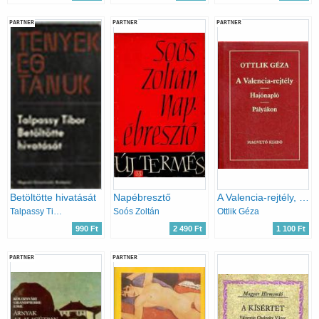
PARTNER
PARTNER
PARTNER
Betöltötte hivatását
Napébresztő
A Valencia-rejtély, Hajónapló, Pályákon
Talpassy Tibor
Soós Zoltán
Ottlik Géza
990 Ft
2 490 Ft
1 100 Ft
PARTNER
PARTNER