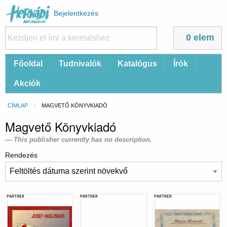
Felhasználói
Bejelentkezés
fiók
menüje
0 elem
Fő
Főoldal
Tudnivalók
Katalógus
Írók
navigáció
Akciók
Morzsa
CÍMLAP
CURRENT:
MAGVETŐ KÖNYVKIADÓ
Magvető Könyvkiadó
This publisher currently has no description.
Rendezés
PARTNER
PARTNER
PARTNER