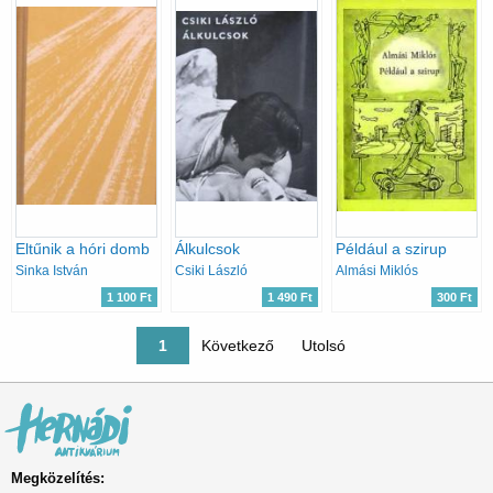
Eltűnik a hóri domb
Álkulcsok
Például a szirup
Sinka István
Csiki László
Almási Miklós
1 100 Ft
1 490 Ft
300 Ft
Oldalszámozás
Jelenlegi oldal
1
Következő oldal
Következő
Utolsó oldal
Utolsó
Megközelítés: