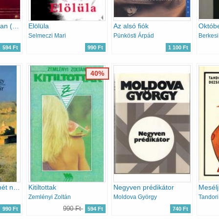
Utazások Erotikában (Ki a franc az a Goethe?)
Elölüla
Az alsó fiók
Októbe
Selmeczi Mari
Pünkösti Árpád
Berkesi
594 Ft
990 Ft
1 100 Ft
40%
Avraham Bogatir hét napja
Kitiltottak
Negyven prédikátor
Mesélj
Zemlényi Zoltán
Moldova György
Tandor
990 Ft
990 Ft
594 Ft
740 Ft