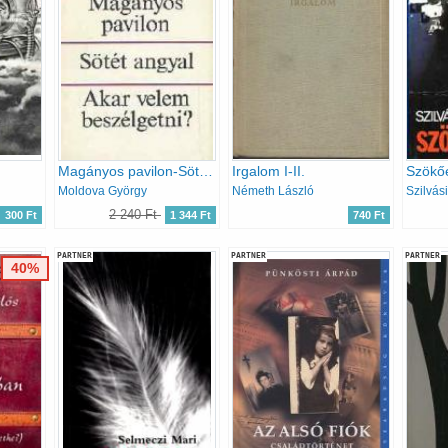
Magányos pavilon-Sötét angyal-Akar velem beszélgetni?
Irgalom I-II.
Szökő
Moldova György
Németh László
Szilvás
2 240 Ft
300 Ft
1 344 Ft
740 Ft
PARTNER
PARTNER
PARTNER
40%