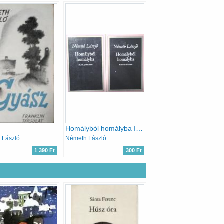
Homályból homályba I-II.
 László
Németh László
1 390 Ft
300 Ft