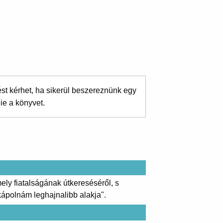
ést kérhet, ha sikerül beszereznünk egy
ie a könyvet.
ly fiatalságának útkereséséről, s
kápolnám leghajnalibb alakja".