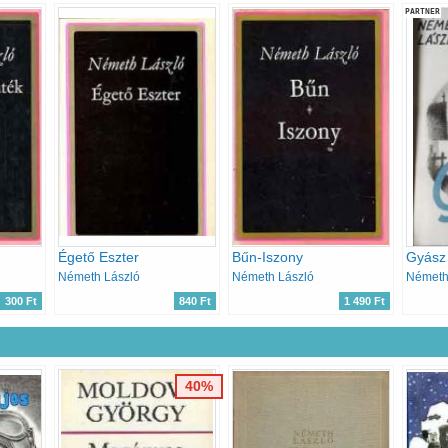
PARTNER
Égető Eszter
Bűn-Iszony
Gyász
Németh László
Németh László
Németh
300 Ft
840 Ft
1 490 Ft
40%