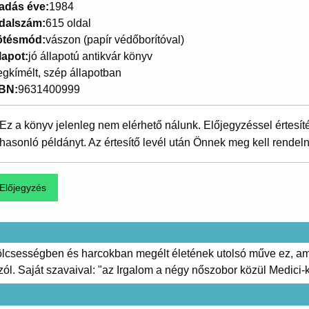
adás éve
1984
dalszám
615 oldal
ötésmód
vászon (papír védőborítóval)
lapot
jó állapotú antikvár könyv
gkímélt, szép állapotban
SBN
9631400999
Ez a könyv jelenleg nem elérhető nálunk. Előjegyzéssel értesít
hasonló példányt. Az értesítő levél után Önnek meg kell rendeln
bölcsességben és harcokban megélt életének utolsó műve ez, ame
zól. Saját szavaival: "az Irgalom a négy nőszobor közül Medici-