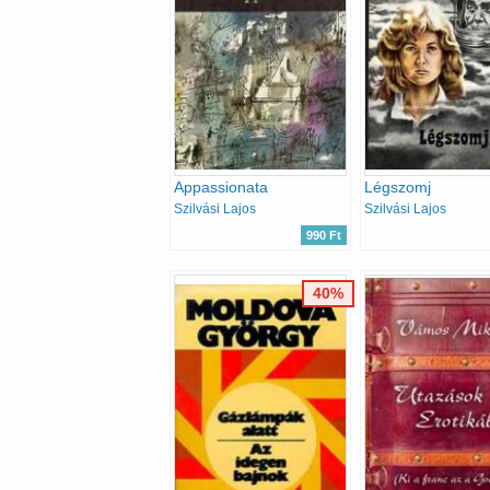
Appassionata
Légszomj
Szilvási Lajos
Szilvási Lajos
990 Ft
40%