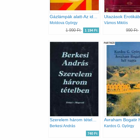
Gázlámpák alatt-Az idegen bajnok
Moldova György
Vámos Miklós
1 990 Ft
990 Ft
1 194 Ft
PARTNER
Szerelem három tételben
Berkesi András
Kardos G. György
740 Ft