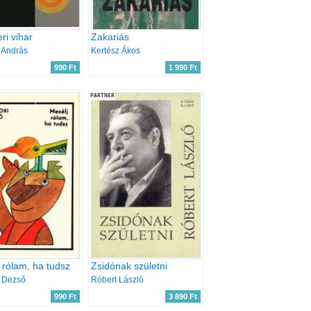
ri vihar
Zakariás
 András
Kertész Ákos
990 Ft
1 990 Ft
PARTNER
 rólam, ha tudsz
Zsidónak születni
i Dezső
Róbert László
990 Ft
3 890 Ft