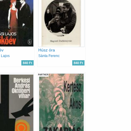
év
Húsz óra
i Lajos
Sánta Ferenc
840 Ft
840 Ft
PARTNER