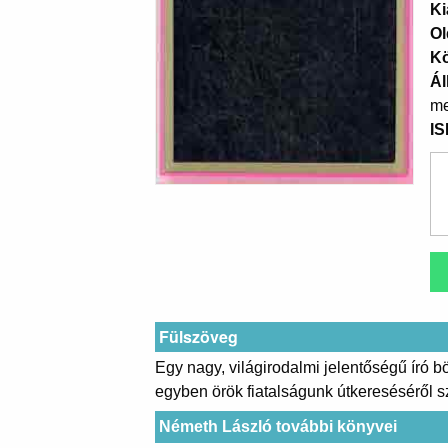
Ki
Ol
K
Ál
me
I
Fülszöveg
Egy nagy, világirodalmi jelentőségű író 
egyben örök fiatalságunk útkereséséről s
Németh László további könyvei