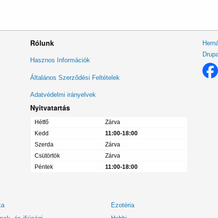
Rólunk
Herná
Drupa
Lábléc
Hasznos Információk
menü
Általános Szerződési Feltételek
Adatvédelmi irányelvek
Nyitvatartás
Hétfő
Zárva
Kedd
11:00-18:00
Szerda
Zárva
Csütörtök
Zárva
Péntek
11:00-18:00
ka
Ezotéria