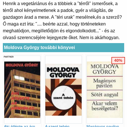
Henrik a vegetáriánus és a többiek a "térről" ismerősek, a
térről ahol kényelmetlenek a padok, gyér a világítás, de
gazdagon árad a mese. A "téri urak" mesélnek,és a szerző?
Ő maga ezt írta: ".... beérte azzal, hogy történeteken
meghatódjon, megilletődjön és elgondolkodott..." - és az
olvasó szerencséjére lejegyezte őket. Nem is akárhogyan.
Moldova György további könyvei
PARTNER
40%
Aki átlépte az árnyékát...
A szent tehén
Magányos pavilon-Sötét angyal-Akar velem beszélgetni?