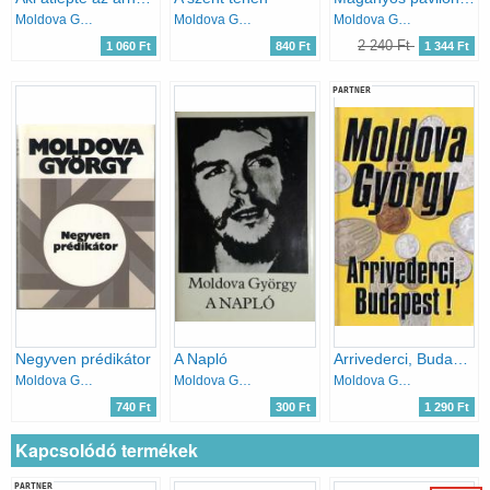
Moldova György
Moldova György
Moldova György
2 240 Ft
1 060 Ft
840 Ft
1 344 Ft
PARTNER
Negyven prédikátor
A Napló
Arrivederci, Budapest!
Moldova György
Moldova György
Moldova György
740 Ft
300 Ft
1 290 Ft
Kapcsolódó termékek
PARTNER