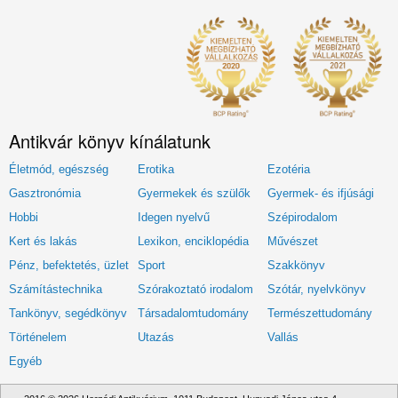
Antikvár könyv kínálatunk
Életmód, egészség
Erotika
Ezotéria
Gasztronómia
Gyermekek és szülők
Gyermek- és ifjúsági
Hobbi
Idegen nyelvű
Szépirodalom
Kert és lakás
Lexikon, enciklopédia
Művészet
Pénz, befektetés, üzlet
Sport
Szakkönyv
Számítástechnika
Szórakoztató irodalom
Szótár, nyelvkönyv
Tankönyv, segédkönyv
Társadalomtudomány
Természettudomány
Történelem
Utazás
Vallás
Egyéb