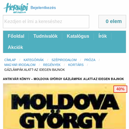
Felhasználói
Bejelentkezés
fiók
menüje
0 elem
Fő
Főoldal
Tudnivalók
Katalógus
Írók
navigáció
Akciók
Morzsa
CÍMLAP
KATEGÓRIÁK
SZÉPIRODALOM
PRÓZA
MAGYAR IRODALOM
REGÉNYEK
KORTÁRS
CURRENT:
GÁZLÁMPÁK ALATT-AZ IDEGEN BAJNOK
ANTIKVÁR KÖNYV – MOLDOVA GYÖRGY GÁZLÁMPÁK ALATT-AZ IDEGEN BAJNOK
40%