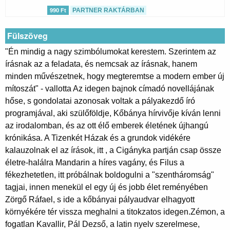
PARTNER RAKTÁRBAN
990 Ft
Fülszöveg
"Én mindig a nagy szimbólumokat kerestem. Szerintem az
írásnak az a feladata, és nemcsak az írásnak, hanem
minden művészetnek, hogy megteremtse a modern ember új
mítoszát" - vallotta Az idegen bajnok címadó novellájának
hőse, s gondolatai azonosak voltak a pályakezdő író
programjával, aki szülőföldje, Kőbánya hírvivője kíván lenni
az irodalomban, és az ott élő emberek életének újhangú
krónikása. A Tizenkét Házak és a grundok vidékére
kalauzolnak el az írások, itt , a Cigányka partján csap össze
életre-halálra Mandarin a híres vagány, és Filus a
fékezhetetlen, itt próbálnak boldogulni a "szentháromság"
tagjai, innen menekül el egy új és jobb élet reményében
Zörgő Ráfael, s ide a kőbányai pályaudvar elhagyott
környékére tér vissza meghalni a titokzatos idegen.Zémon, a
fogatlan Kavallir, Pál Dezső, a latin nyelv szerelmese,