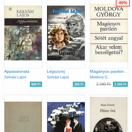
40%
Appassionata
Légszomj
Magányos pavilon-Sötét angyal-Akar velem beszélgetni?
Szilvási Lajos
Szilvási Lajos
Moldova György
2 240 Ft
990 Ft
300 Ft
1 344 Ft