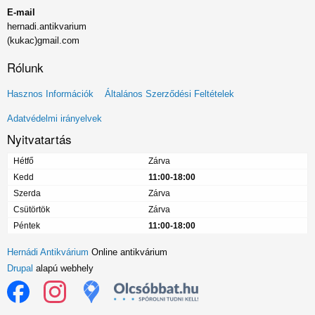
E-mail
hernadi.antikvarium
(kukac)gmail.com
Rólunk
Lábléc
Hasznos Információk
Általános Szerződési Feltételek
menü
Adatvédelmi irányelvek
Nyitvatartás
Hétfő
Zárva
Kedd
11:00-18:00
Szerda
Zárva
Csütörtök
Zárva
Péntek
11:00-18:00
Hernádi Antikvárium
Online antikvárium
Drupal
alapú webhely