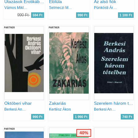
Utazások Erotikában (Ki a franc az a Goethe?)
Elölüla
Az alsó fiók
Vámos Miklós
Selmeczi Mari
Pünkösti Árpád
990 Ft
594 Ft
990 Ft
1 100 Ft
PARTNER
PARTNER
Októberi vihar
Zakariás
Szerelem három tételben
Berkesi András
Kertész Ákos
Berkesi András
990 Ft
1 990 Ft
740 Ft
PARTNER
40%