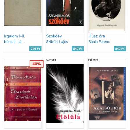
Irgalom I-II.
Szökőév
Húsz óra
Németh László
Szilvási Lajos
Sánta Ferenc
740 Ft
840 Ft
840 Ft
PARTNER
PARTNER
40%