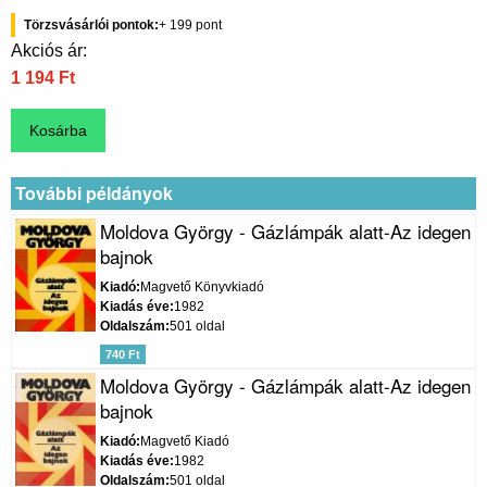
Törzsvásárlói pontok
199
Akciós ár:
1 194 Ft
További példányok
Moldova György - Gázlámpák alatt-Az idegen
bajnok
Kiadó
Magvető Könyvkiadó
Kiadás éve
1982
Oldalszám
501 oldal
740 Ft
Moldova György - Gázlámpák alatt-Az idegen
bajnok
Kiadó
Magvető Kiadó
Kiadás éve
1982
Oldalszám
501 oldal