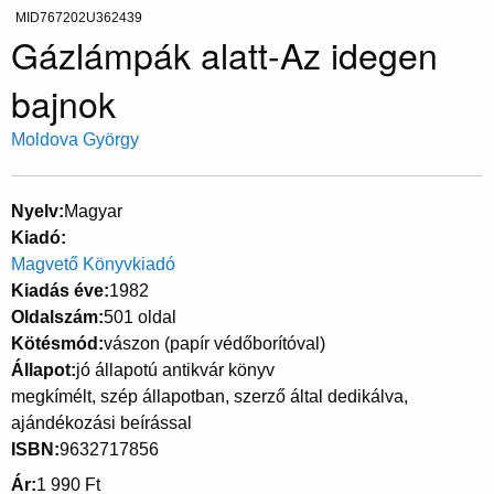
MID767202U362439
Gázlámpák alatt-Az idegen
bajnok
Moldova György
Nyelv
Magyar
Kiadó
Magvető Könyvkiadó
Kiadás éve
1982
Oldalszám
501 oldal
Kötésmód
vászon (papír védőborítóval)
Állapot
jó állapotú antikvár könyv
megkímélt, szép állapotban, szerző által dedikálva,
ajándékozási beírással
ISBN
9632717856
Ár
1 990 Ft