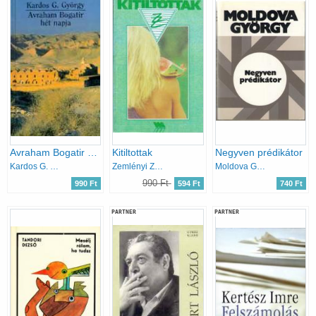
Avraham Bogatir hét napja
Kitiltottak
Negyven prédikátor
Kardos G. György
Zemlényi Zoltán
Moldova György
990 Ft
990 Ft
594 Ft
740 Ft
PARTNER
PARTNER