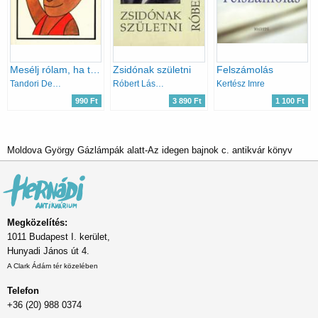
Mesélj rólam, ha tudsz
Zsidónak születni
Felszámolás
Tandori Dezső
Róbert László
Kertész Imre
990 Ft
3 890 Ft
1 100 Ft
Moldova György Gázlámpák alatt-Az idegen bajnok c. antikvár könyv
Megközelítés:
1011 Budapest I. kerület,
Hunyadi János út 4.
A Clark Ádám tér közelében
Telefon
+36 (20) 988 0374