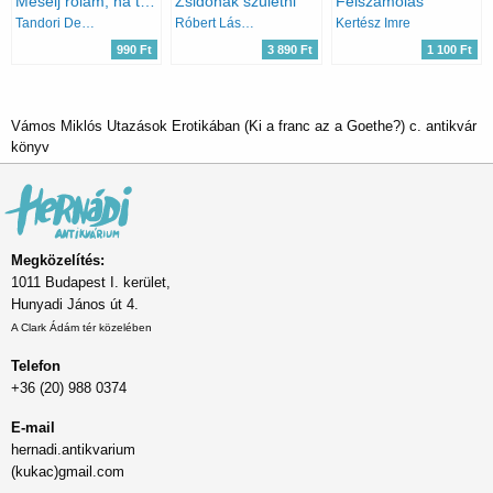
Mesélj rólam, ha tudsz
Zsidónak születni
Felszámolás
Tandori Dezső
Róbert László
Kertész Imre
990 Ft
3 890 Ft
1 100 Ft
Vámos Miklós Utazások Erotikában (Ki a franc az a Goethe?) c. antikvár
könyv
Megközelítés:
1011 Budapest I. kerület,
Hunyadi János út 4.
A Clark Ádám tér közelében
Telefon
+36 (20) 988 0374
E-mail
hernadi.antikvarium
(kukac)gmail.com