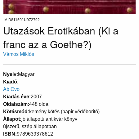
MID811591U972792
Utazások Erotikában (Ki a
franc az a Goethe?)
Vámos Miklós
Nyelv
Magyar
Kiadó
Ab Ovo
Kiadás éve
2007
Oldalszám
448 oldal
Kötésmód
kemény kötés (papír védőborító)
Állapot
jó állapotú antikvár könyv
újszerű, szép állapotban
ISBN
9789639378612