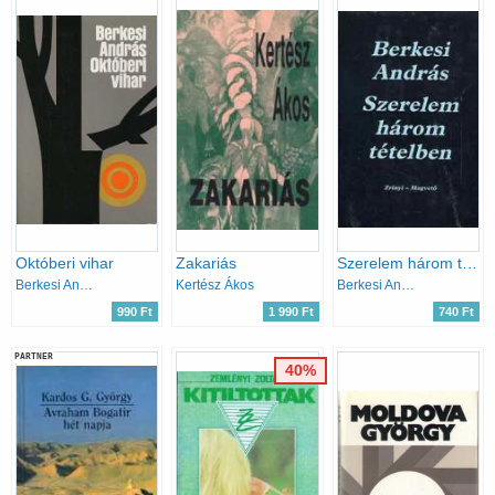
Októberi vihar
Zakariás
Szerelem három tételben
Berkesi András
Kertész Ákos
Berkesi András
990 Ft
1 990 Ft
740 Ft
PARTNER
40%