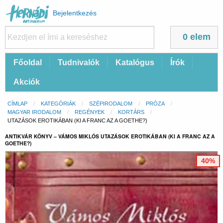
Felhasználói
Bejelentkezés
fiók
menüje
0 elem
Fő
Főoldal
Tudnivalók
Katalógus
Írók
navigáció
Akciók
Morzsa
CÍMLAP
KATEGÓRIÁK
SZÉPIRODALOM
PRÓZA
MAGYAR IRODALOM
REGÉNYEK
KORTÁRS
CURRENT:
UTAZÁSOK EROTIKÁBAN (KI A FRANC AZ A GOETHE?)
ANTIKVÁR KÖNYV – VÁMOS MIKLÓS UTAZÁSOK EROTIKÁBAN (KI A FRANC AZ A
GOETHE?)
40%