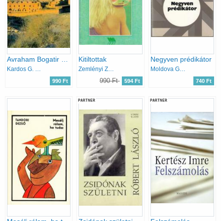
Avraham Bogatir hét napja
Kitiltottak
Negyven prédikátor
Kardos G. György
Zemlényi Zoltán
Moldova György
990 Ft
990 Ft
594 Ft
740 Ft
PARTNER
PARTNER