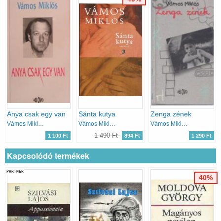
Anya csak egy van
Sánta kutya
Zenga zének
Vámos Miklós
Vámos Miklós
Vámos Miklós
1 490 Ft
1 100 Ft
894 Ft
1 290 Ft
Kapcsolódó termékek
PARTNER
40%