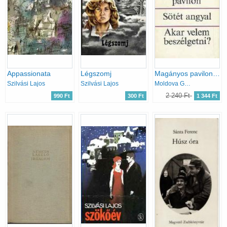
Appassionata
Légszomj
Magányos pavilon-Sötét angyal-Akar velem beszélgetni?
Szilvási Lajos
Szilvási Lajos
Moldova György
2 240 Ft
990 Ft
300 Ft
1 344 Ft