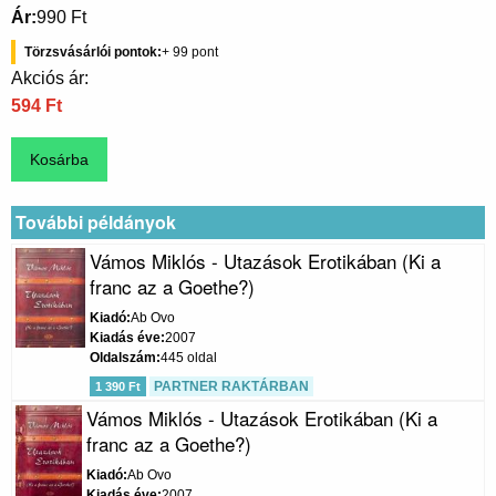
Ár
990 Ft
Törzsvásárlói pontok
99
Akciós ár:
594 Ft
További példányok
Vámos Miklós - Utazások Erotikában (Ki a
franc az a Goethe?)
Kiadó
Ab Ovo
Kiadás éve
2007
Oldalszám
445 oldal
PARTNER RAKTÁRBAN
1 390 Ft
Vámos Miklós - Utazások Erotikában (Ki a
franc az a Goethe?)
Kiadó
Ab Ovo
Kiadás éve
2007