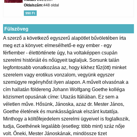
Oldalszám
448 oldal
990 Ft
Fülszöveg
A szerző a következő egyszerű alapötlet bűvöletében írta
meg ezt a könyvet: elmesélhető-e egy ember - egy
férfiember - élettörténete úgy, ha voltaképpen csupán
szerelmi históriáit és nőügyeit taglaljuk. Sorsunk talán
legfontosabb vonatkozása az, hogy kikhez fűz(ött) minket
szerelem vagy erotikus vonzalom, vegyünk egyszer
szemügyre regényhőst ilyen alapon. A művelt olvasónak a
cím hallatán földereng Johann Wolfgang Goethe kolléga
közismert opusának címe: Utazás Itáliában. Ez sem a
véletlen műve. Hősünk, Jánoska, azaz dr. Mester János,
Goethe életének és munkásságának elszánt kutatója.
Minthogy a költőfejedelem szerelmi ügyeivel is foglalkozik,
tudja, Goethének legalább (esetleg: több mint) száz nője
volt. Őneki, Mester Jánoskának, mindössze tizet