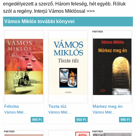
engedélyezett a szerző. Három feleség, hét egyéb. Róluk
szól a regény. Interjú Vámos Miklóssal >>>
Vámos Miklós további könyvei
PARTNER
Félnóta
Tiszta tűz
Márkez meg én
Vámos Miklós
Vámos Miklós
Vámos Miklós
990 Ft
950 Ft
990 Ft
PARTNER
PARTNER
40%