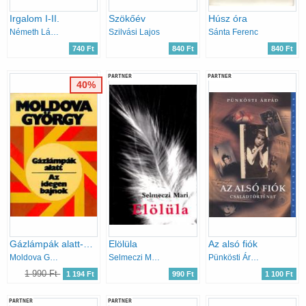
Irgalom I-II.
Szökőév
Húsz óra
Németh László
Szilvási Lajos
Sánta Ferenc
740 Ft
840 Ft
840 Ft
PARTNER
PARTNER
40%
Gázlámpák alatt-Az idegen bajnok
Elölüla
Az alsó fiók
Moldova György
Selmeczi Mari
Pünkösti Árpád
1 990 Ft
1 194 Ft
990 Ft
1 100 Ft
PARTNER
PARTNER