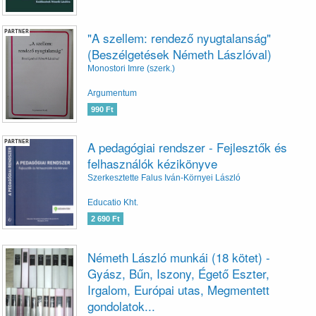
PARTNER
"A szellem: rendező nyugtalanság"
(Beszélgetések Németh Lászlóval)
Monostori Imre (szerk.)
Argumentum
990 Ft
PARTNER
A pedagógiai rendszer - Fejlesztők és
felhasználók kézikönyve
Szerkesztette Falus Iván-Környei László
Educatio Kht.
2 690 Ft
Németh László munkái (18 kötet) -
Gyász, Bűn, Iszony, Égető Eszter,
Irgalom, Európai utas, Megmentett
gondolatok...