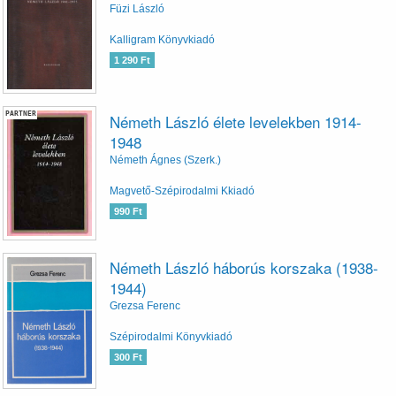
Füzi László
Kalligram Könyvkiadó
1 290 Ft
PARTNER
Németh László élete levelekben 1914-
1948
Németh Ágnes (Szerk.)
Magvető-Szépirodalmi Kkiadó
990 Ft
Németh László háborús korszaka (1938-
1944)
Grezsa Ferenc
Szépirodalmi Könyvkiadó
300 Ft