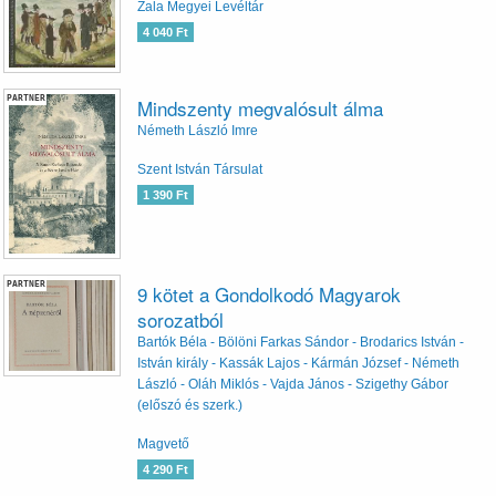
Zala Megyei Levéltár
4 040 Ft
PARTNER
Mindszenty megvalósult álma
Németh László Imre
Szent István Társulat
1 390 Ft
PARTNER
9 kötet a Gondolkodó Magyarok
sorozatból
Bartók Béla - Bölöni Farkas Sándor - Brodarics István -
István király - Kassák Lajos - Kármán József - Németh
László - Oláh Miklós - Vajda János - Szigethy Gábor
(előszó és szerk.)
Magvető
4 290 Ft