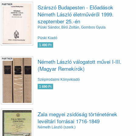
PARTNER
Szárszó Budapesten - Előadások
Németh László életművéről 1999.
szeptember 25.-én
Püski Sándor, Bíró Zoltán, Gombos Gyula
Püski Kiadó
1 490 Ft
PARTNER
Németh László válogatott művei I-III.
(Magyar Remekírók)
Szépirodalmi Könyvkiadó
1 690 Ft
Zala megyei zsidóság történetének
levéltári forrásai 1716-1849
Németh László (szerk.)