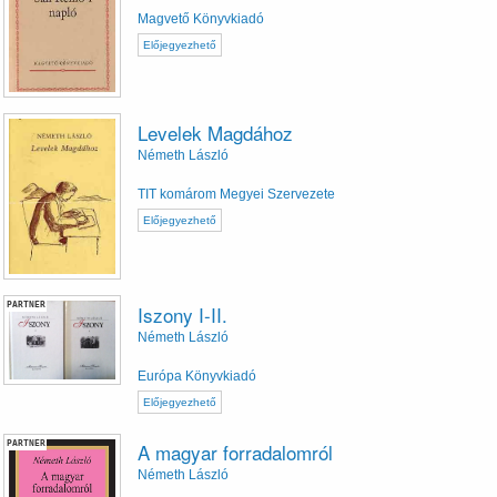
Magvető Könyvkiadó
Előjegyezhető
Levelek Magdához
Németh László
TIT komárom Megyei Szervezete
Előjegyezhető
PARTNER
Iszony I-II.
Németh László
Európa Könyvkiadó
Előjegyezhető
PARTNER
A magyar forradalomról
Németh László