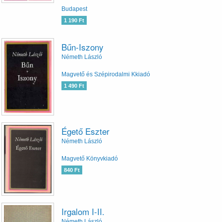
Budapest
1 190 Ft
Bűn-Iszony
Németh László
Magvető és Szépirodalmi Kkiadó
1 490 Ft
Égető Eszter
Németh László
Magvető Könyvkiadó
840 Ft
Irgalom I-II.
Németh László