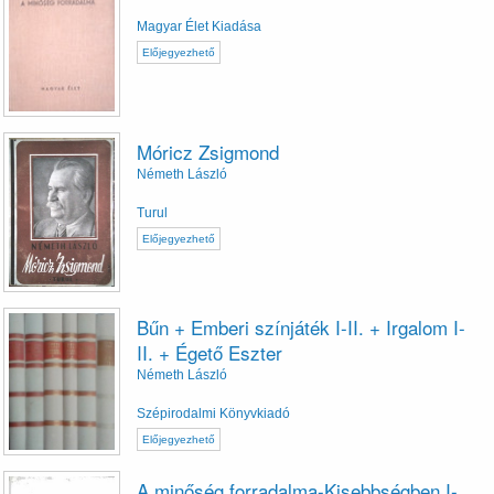
Magyar Élet Kiadása
Előjegyezhető
Móricz Zsigmond
Németh László
Turul
Előjegyezhető
Bűn + Emberi színjáték I-II. + Irgalom I-
II. + Égető Eszter
Németh László
Szépirodalmi Könyvkiadó
Előjegyezhető
A minőség forradalma-Kisebbségben I-