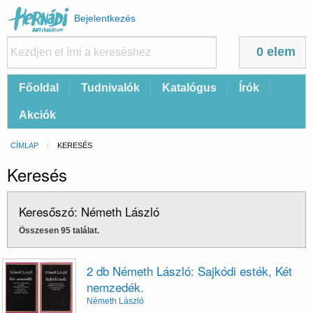
Felhasználói
Bejelentkezés
fiók
menüje
0 elem
Fő
Főoldal
Tudnivalók
Katalógus
Írók
navigáció
Akciók
Morzsa
CÍMLAP
CURRENT:
KERESÉS
Keresés
Keresőszó: Németh László
Összesen 95 találat.
2 db Németh László: Sajkódi esték, Két
nemzedék.
Németh László