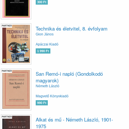
300 Ft
PARTNER
Technika és életvitel, 8. évfolyam
Gion János
Apáczai Kiadó
1 990 Ft
PARTNER
San Remó-i napló (Gondolkodó
magyarok)
Németh László
Magvető Könyvkiadó
990 Ft
PARTNER
Alkat és mű - Németh László, 1901-
1975