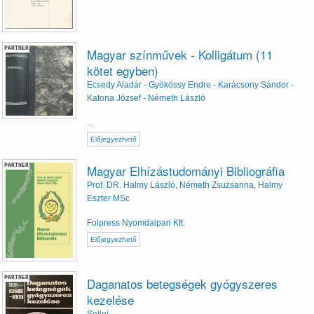
PARTNER
Magyar színművek - Kolligátum (11
kötet egyben)
Ecsedy Aladár - Gyökössy Endre - Karácsony Sándor -
Katona József - Németh László
...
Előjegyezhető
PARTNER
Magyar Elhízástudományi Bibliográfia
Prof. DR. Halmy László, Németh Zsuzsanna, Halmy
Eszter MSc
Folpress Nyomdaipari Kft.
Előjegyezhető
PARTNER
Daganatos betegségek gyógyszeres
kezelése