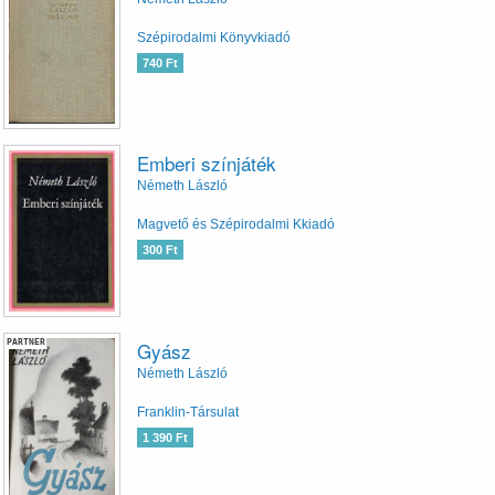
Szépirodalmi Könyvkiadó
740 Ft
Emberi színjáték
Németh László
Magvető és Szépirodalmi Kkiadó
300 Ft
PARTNER
Gyász
Németh László
Franklin-Társulat
1 390 Ft