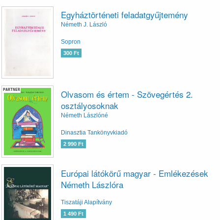
Egyháztörténeti feladatgyűjtemény
Németh J. László
Sopron
300 Ft
PARTNER
Olvasom és értem - Szövegértés 2.
osztályosoknak
Németh Lászlóné
Dinasztia Tankönyvkiadó
2 990 Ft
Európai látókörű magyar - Emlékezések
Németh Lászlóra
Tiszatáji Alapítvány
1 490 Ft