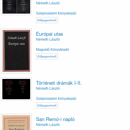
Németh László
Szépirodalmi Könyvkiadó
Előjegyezhető
Európai utas
Németh László
Magvető Könyvkiadó
Előjegyezhető
Történeti drámák I-II.
Németh László
Szépirodalmi Könyvkiadó
Előjegyezhető
San Remó-i napló
Németh László