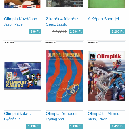
Olimpia Küzdősportok
2 kerék 4 földrész 5 olimpia.
A Képes Sport jelenti Mexico-ból 1968
Jason Page
Cseuz László
4 490 Ft
990 Ft
2 694 Ft
1 290 Ft
PARTNER
PARTNER
PARTNER
Olimpiai kalauz - Sportbarátoknak, tévénézőknek XXIX. Nyári Olimpiai Játékok Peking 2008
Olimpiai érmeseink piros-kékben
Olimpiák - Mi micsoda
Gyárfás Tamás
Gyalog András (szerk.)
Klein, Edwin
1 190 Ft
1 490 Ft
1 490 Ft