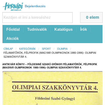
Felhasználói
Bejelentkezés
fiók
menüje
0 elem
Fő
Főoldal
Tudnivalók
Katalógus
Írók
navigáció
Akciók
Morzsa
CÍMLAP
KATEGÓRIÁK
SPORT
OLIMPIA
CURRENT:
FÉLAMATŐRÖK, FÉLPROFIK (MAGYAR OLIMPIKONOK 1980-1996)- OLIMPIAI
SZAKKÖNYVTÁR 4.
ANTIKVÁR KÖNYV – FÖLDESINÉ SZABÓ GYÖNGYI FÉLAMATŐRÖK, FÉLPROFIK
(MAGYAR OLIMPIKONOK 1980-1996)- OLIMPIAI SZAKKÖNYVTÁR 4.