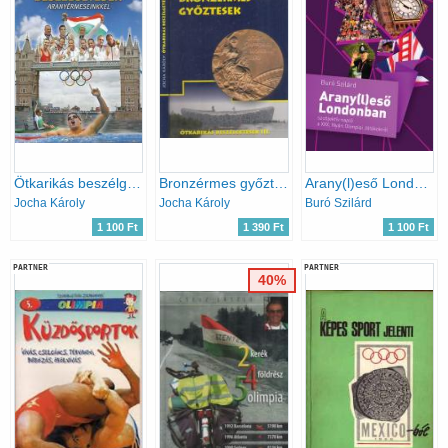
Ötkarikás beszélgetések aranyérmeseinkkel
Bronzérmes győztesek (dedikált)- Ötkarikás beszélgetések III.
Arany(l)eső Londonban - szubjektív napló a XXX. Nyári Olimpiai Játékokról
Jocha Károly
Jocha Károly
Buró Szilárd
1 100 Ft
1 390 Ft
1 100 Ft
PARTNER
PARTNER
40%