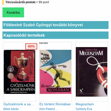
Törzsvásárlói pontok
99
Földesiné Szabó Gyöngyi további könyvei
Kapcsolódó termékek
PARTNER
40%
Győzelmünk a sakkolimpián
Ez történt Rómában
Megúsztam
Bilek István
Kéri-Peterdi-Szebenyi-Szűcs
Székely Éva