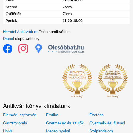
Kedd
11:00-18:00
Szerda
Zárva
Csütörtök
Zárva
Péntek
11:00-18:00
Hernádi Antikvárium
Online antikvárium
Drupal
alapú webhely
Antikvár könyv kínálatunk
Életmód, egészség
Erotika
Ezotéria
Gasztronómia
Gyermekek és szülők
Gyermek- és ifjúsági
Hobbi
Idegen nyelvű
Szépirodalom