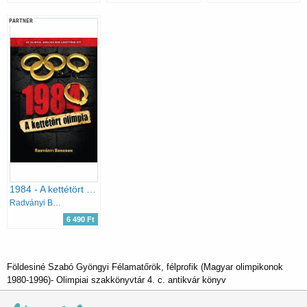
PARTNER
1984 - A kettétört olimpia
Radványi Benedek
6 490 Ft
Földesiné Szabó Gyöngyi Félamatőrök, félprofik (Magyar olimpikonok
1980-1996)- Olimpiai szakkönyvtár 4. c. antikvár könyv