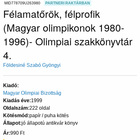
MID778709U263980
PARTNERI RAKTÁRBAN
Félamatőrök, félprofik
(Magyar olimpikonok 1980-
1996)- Olimpiai szakkönyvtár
4.
Földesiné Szabó Gyöngyi
Kiadó
Magyar Olimpiai Bizottság
Kiadás éve
1999
Oldalszám
222 oldal
Kötésmód
papír / puha kötés
Állapot
jó állapotú antikvár könyv
Ár
990 Ft