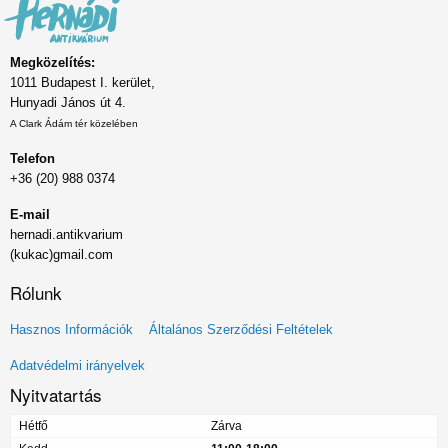
Megközelítés:
1011 Budapest I. kerület,
Hunyadi János út 4.
A Clark Ádám tér közelében
Telefon
+36 (20) 988 0374
E-mail
hernadi.antikvarium
(kukac)gmail.com
Rólunk
Lábléc
Hasznos Információk
Általános Szerződési Feltételek
menü
Adatvédelmi irányelvek
Nyitvatartás
Hétfő
Zárva