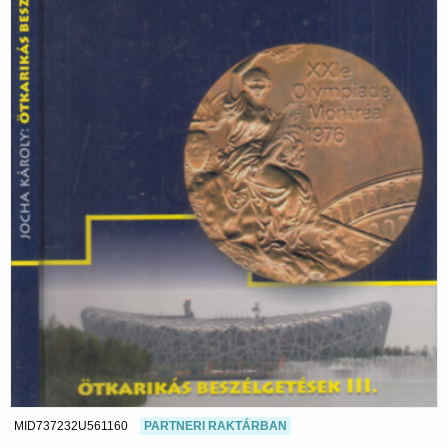
MID737232U561160
PARTNERI RAKTÁRBAN