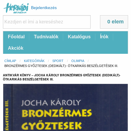
Felhasználói
Bejelentkezés
fiók
menüje
0 elem
Fő
Főoldal
Tudnivalók
Katalógus
Írók
navigáció
Akciók
Morzsa
CÍMLAP
KATEGÓRIÁK
SPORT
OLIMPIA
CURRENT:
BRONZÉRMES GYŐZTESEK (DEDIKÁLT)- ÖTKARIKÁS BESZÉLGETÉSEK III.
ANTIKVÁR KÖNYV – JOCHA KÁROLY BRONZÉRMES GYŐZTESEK (DEDIKÁLT)-
ÖTKARIKÁS BESZÉLGETÉSEK III.