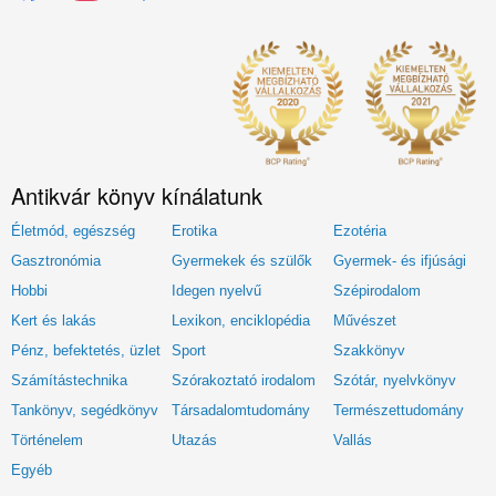
Antikvár könyv kínálatunk
Életmód, egészség
Erotika
Ezotéria
Gasztronómia
Gyermekek és szülők
Gyermek- és ifjúsági
Hobbi
Idegen nyelvű
Szépirodalom
Kert és lakás
Lexikon, enciklopédia
Művészet
Pénz, befektetés, üzlet
Sport
Szakkönyv
Számítástechnika
Szórakoztató irodalom
Szótár, nyelvkönyv
Tankönyv, segédkönyv
Társadalomtudomány
Természettudomány
Történelem
Utazás
Vallás
Egyéb