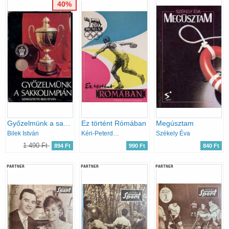
40%
Győzelmünk a sakkolimpián
Ez történt Rómában
Megúsztam
Bilek István
Kéri-Peterdi-Szebenyi-Szűcs
Székely Éva
1 490 Ft
894 Ft
990 Ft
840 Ft
PARTNER
PARTNER
PARTNER