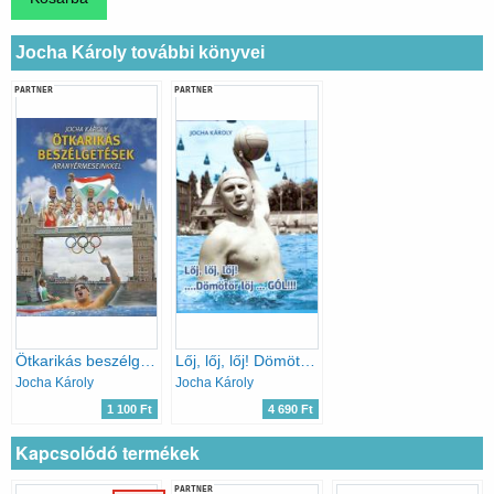
Jocha Károly további könyvei
PARTNER
PARTNER
Ötkarikás beszélgetések aranyérmeseinkkel
Lőj, lőj, lőj! Dömötör lőj… GÓL!
Jocha Károly
Jocha Károly
1 100 Ft
4 690 Ft
Kapcsolódó termékek
PARTNER