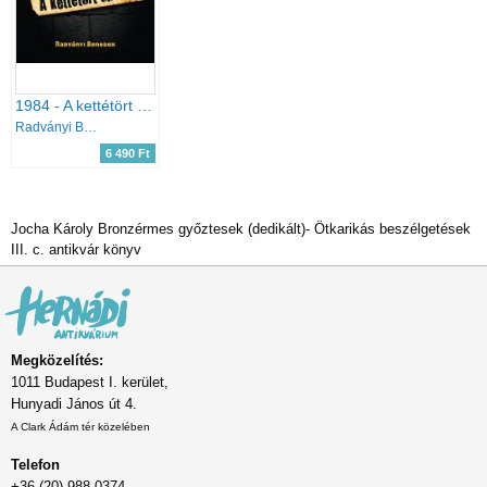
1984 - A kettétört olimpia
Radványi Benedek
6 490 Ft
Jocha Károly Bronzérmes győztesek (dedikált)- Ötkarikás beszélgetések
III. c. antikvár könyv
Megközelítés:
1011 Budapest I. kerület,
Hunyadi János út 4.
A Clark Ádám tér közelében
Telefon
+36 (20) 988 0374