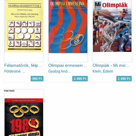
Félamatőrök, félprofik (Magyar olimpikonok 1980-1996)- Olimpiai szakkönyvtár 4.
Olimpiai érmeseink piros-kékben
Olimpiák - Mi micsoda
Földesiné Szabó Gyöngyi
Gyalog András (szerk.)
Klein, Edwin
990 Ft
1 490 Ft
1 490 Ft
PARTNER