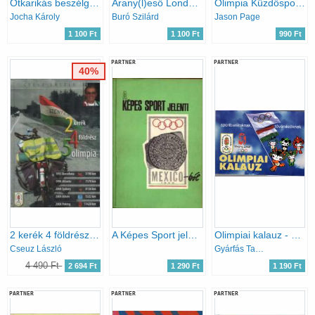
Ötkarikás beszélgetések aranyérmeseinkkel
Arany(l)eső Londonban - szubjektív napló a XXX. Nyári Olimpiai Játékokról
Olimpia Küzdősportok
Jocha Károly
Buró Szilárd
Jason Page
1 100 Ft
1 100 Ft
990 Ft
PARTNER
PARTNER
40%
2 kerék 4 földrész 5 olimpia.
A Képes Sport jelenti Mexico-ból 1968
Olimpiai kalauz - Sportbarátoknak, tévénézőknek XXIX. Nyári Olimpiai Játékok Peking 2008
Cseuz László
Gyárfás Tamás
4 490 Ft
2 694 Ft
1 290 Ft
1 190 Ft
PARTNER
PARTNER
PARTNER