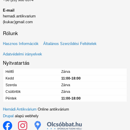
E-mail
hernadi.antikvarium
(kukac)gmail.com
Rólunk
Lábléc
Hasznos Információk
Általános Szerződési Feltételek
menü
Adatvédelmi irányelvek
Nyitvatartás
Hétfő
Zárva
Kedd
11:00-18:00
Szerda
Zárva
Csütörtök
Zárva
Péntek
11:00-18:00
Hernádi Antikvárium
Online antikvárium
Drupal
alapú webhely