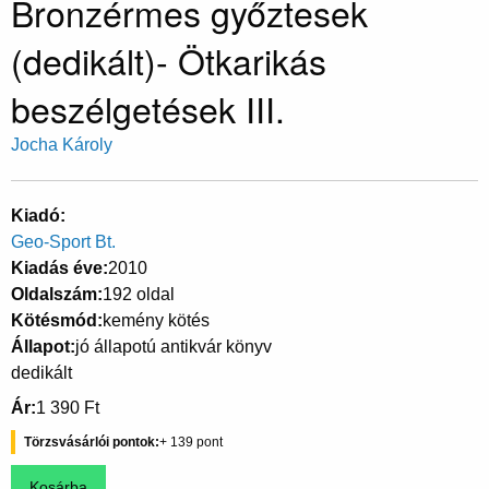
Bronzérmes győztesek
(dedikált)- Ötkarikás
beszélgetések III.
Jocha Károly
Kiadó
Geo-Sport Bt.
Kiadás éve
2010
Oldalszám
192 oldal
Kötésmód
kemény kötés
Állapot
jó állapotú antikvár könyv
dedikált
Ár
1 390 Ft
Törzsvásárlói pontok
139