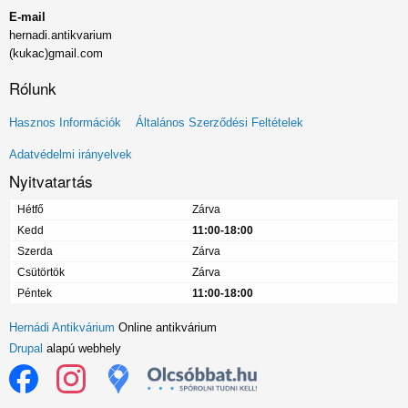
E-mail
hernadi.antikvarium
(kukac)gmail.com
Rólunk
Lábléc
Hasznos Információk
Általános Szerződési Feltételek
menü
Adatvédelmi irányelvek
Nyitvatartás
Hétfő
Zárva
Kedd
11:00-18:00
Szerda
Zárva
Csütörtök
Zárva
Péntek
11:00-18:00
Hernádi Antikvárium
Online antikvárium
Drupal
alapú webhely