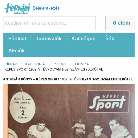
Felhasználói
Bejelentkezés
fiók
menüje
0 elem
Fő
Főoldal
Tudnivalók
Katalógus
Írók
navigáció
Akciók
Morzsa
CÍMLAP
KATEGÓRIÁK
SPORT
OLIMPIA
CURRENT:
KÉPES SPORT 1959. VI. ÉVFOLYAM 1-52. SZÁM EGYBEKÖTVE
ANTIKVÁR KÖNYV – KÉPES SPORT 1959. VI. ÉVFOLYAM 1-52. SZÁM EGYBEKÖTVE