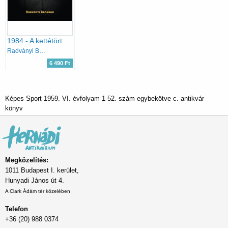
1984 - A kettétört olimpia
Radványi Benedek
6 490 Ft
Képes Sport 1959. VI. évfolyam 1-52. szám egybekötve c. antikvár
könyv
Megközelítés:
1011 Budapest I. kerület,
Hunyadi János út 4.
A Clark Ádám tér közelében
Telefon
+36 (20) 988 0374