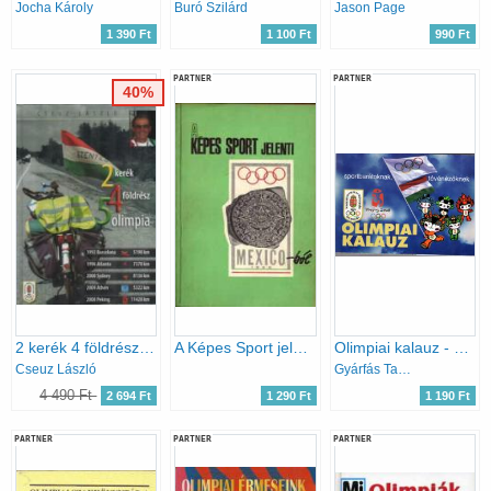
Jocha Károly
Buró Szilárd
Jason Page
1 390 Ft
1 100 Ft
990 Ft
PARTNER
PARTNER
40%
2 kerék 4 földrész 5 olimpia.
A Képes Sport jelenti Mexico-ból 1968
Olimpiai kalauz - Sportbarátoknak, tévénézőknek XXIX. Nyári Olimpiai Játékok Peking 2008
Cseuz László
Gyárfás Tamás
4 490 Ft
2 694 Ft
1 290 Ft
1 190 Ft
PARTNER
PARTNER
PARTNER