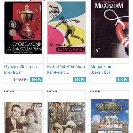
Győzelmünk a sakkolimpián
Ez történt Rómában
Megúsztam
Bilek István
Kéri-Peterdi-Szebenyi-Szűcs
Székely Éva
1 490 Ft
894 Ft
990 Ft
840 Ft
PARTNER
PARTNER
PARTNER