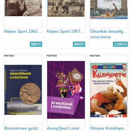
Képes Sport 1962. IX. évfolyam 1-52. szám egybekötve
Képes Sport 1957. IV. évfolyam 1-41. szám egybekötve
Ötkarikás beszélgetések aranyérmeseinkkel
Jocha Károly
990 Ft
990 Ft
1 100 Ft
PARTNER
PARTNER
PARTNER
Bronzérmes győztesek (dedikált)- Ötkarikás beszélgetések III.
Arany(l)eső Londonban - szubjektív napló a XXX. Nyári Olimpiai Játékokról
Olimpia Küzdősportok