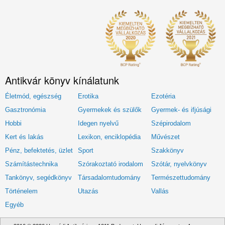
Antikvár könyv kínálatunk
Életmód, egészség
Erotika
Ezotéria
Gasztronómia
Gyermekek és szülők
Gyermek- és ifjúsági
Hobbi
Idegen nyelvű
Szépirodalom
Kert és lakás
Lexikon, enciklopédia
Művészet
Pénz, befektetés, üzlet
Sport
Szakkönyv
Számítástechnika
Szórakoztató irodalom
Szótár, nyelvkönyv
Tankönyv, segédkönyv
Társadalomtudomány
Természettudomány
Történelem
Utazás
Vallás
Egyéb