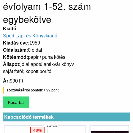
évfolyam 1-52. szám
egybekötve
Kiadó
Sport Lap- és Könyvkiadó
Kiadás éve
1959
Oldalszám
0 oldal
Kötésmód
papír / puha kötés
Állapot
jó állapotú antikvár könyv
saját fotó!; kopott borító
Ár
990 Ft
Törzsvásárlói pontok
99
Kapcsolódó termékek
PARTNER
40%