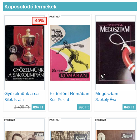
Kapcsolódó termékek
PARTNER
40%
Győzelmünk a sakkolimpián
Ez történt Rómában
Megúsztam
Bilek István
Kéri-Peterdi-Szebenyi-Szűcs
Székely Éva
1 490 Ft
894 Ft
990 Ft
840 Ft
PARTNER
PARTNER
PARTNER