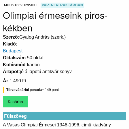
MID791669U295031
PARTNERI RAKTÁRBAN
Olimpiai érmeseink piros-
kékben
Szerző
Gyalog András (szerk.)
Kiadó
Budapest
Oldalszám
50 oldal
Kötésmód
karton
Állapot
jó állapotú antikvár könyv
Ár
1 490 Ft
Törzsvásárlói pontok
149
Fülszöveg
A Vasas Olimpiai Érmesei 1948-1996. című kiadvány