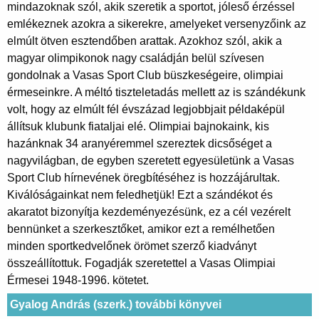
mindazoknak szól, akik szeretik a sportot, jóleső érzéssel
emlékeznek azokra a sikerekre, amelyeket versenyzőink az
elmúlt ötven esztendőben arattak. Azokhoz szól, akik a
magyar olimpikonok nagy családján belül szívesen
gondolnak a Vasas Sport Club büszkeségeire, olimpiai
érmeseinkre. A méltó tiszteletadás mellett az is szándékunk
volt, hogy az elmúlt fél évszázad legjobbjait példaképül
állítsuk klubunk fiataljai elé. Olimpiai bajnokaink, kis
hazánknak 34 aranyéremmel szereztek dicsőséget a
nagyvilágban, de egyben szeretett egyesületünk a Vasas
Sport Club hírnevének öregbítéséhez is hozzájárultak.
Kiválóságainkat nem feledhetjük! Ezt a szándékot és
akaratot bizonyítja kezdeményezésünk, ez a cél vezérelt
bennünket a szerkesztőket, amikor ezt a remélhetően
minden sportkedvelőnek örömet szerző kiadványt
összeállítottuk. Fogadják szeretettel a Vasas Olimpiai
Érmesei 1948-1996. kötetet.
Gyalog András (szerk.) további könyvei