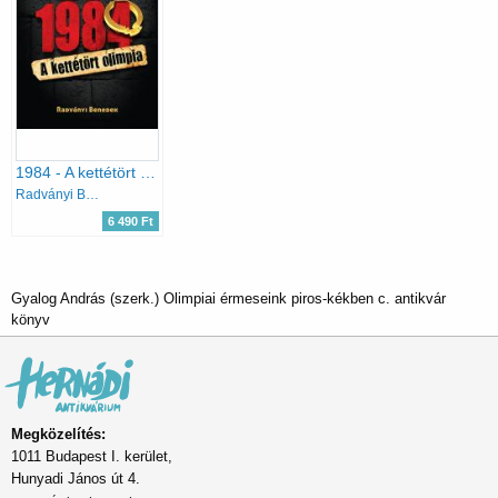
1984 - A kettétört olimpia
Radványi Benedek
6 490 Ft
Gyalog András (szerk.) Olimpiai érmeseink piros-kékben c. antikvár
könyv
Megközelítés:
1011 Budapest I. kerület,
Hunyadi János út 4.