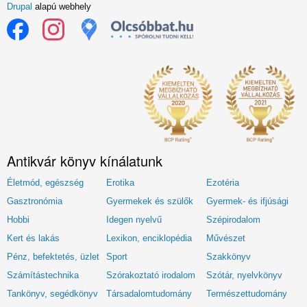
Drupal
alapú webhely
Antikvár könyv kínálatunk
Életmód, egészség
Erotika
Ezotéria
Gasztronómia
Gyermekek és szülők
Gyermek- és ifjúsági
Hobbi
Idegen nyelvű
Szépirodalom
Kert és lakás
Lexikon, enciklopédia
Művészet
Pénz, befektetés, üzlet
Sport
Szakkönyv
Számítástechnika
Szórakoztató irodalom
Szótár, nyelvkönyv
Tankönyv, segédkönyv
Társadalomtudomány
Természettudomány