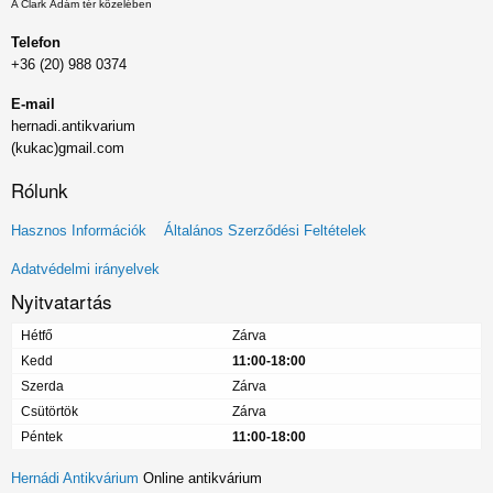
A Clark Ádám tér közelében
Telefon
+36 (20) 988 0374
E-mail
hernadi.antikvarium
(kukac)gmail.com
Rólunk
Lábléc
Hasznos Információk
Általános Szerződési Feltételek
menü
Adatvédelmi irányelvek
Nyitvatartás
Hétfő
Zárva
Kedd
11:00-18:00
Szerda
Zárva
Csütörtök
Zárva
Péntek
11:00-18:00
Hernádi Antikvárium
Online antikvárium