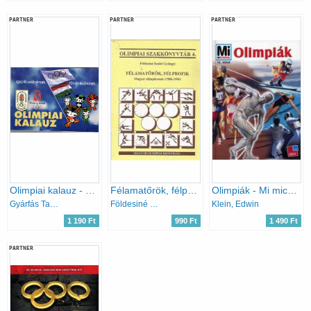
PARTNER
PARTNER
PARTNER
Olimpiai kalauz - Sportbarátoknak, tévénézőknek XXIX. Nyári Olimpiai Játékok Peking 2008
Félamatőrök, félprofik (Magyar olimpikonok 1980-1996)- Olimpiai szakkönyvtár 4.
Olimpiák - Mi micsoda
Gyárfás Tamás
Földesiné Szabó Gyöngyi
Klein, Edwin
1 190 Ft
990 Ft
1 490 Ft
PARTNER