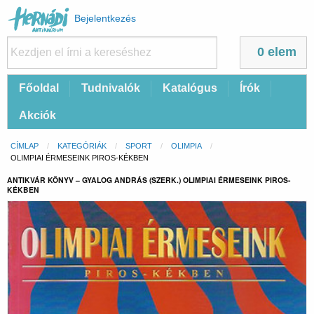
Felhasználói
Bejelentkezés
fiók
menüje
0 elem
Fő
Főoldal
Tudnivalók
Katalógus
Írók
navigáció
Akciók
Morzsa
CÍMLAP
KATEGÓRIÁK
SPORT
OLIMPIA
CURRENT:
OLIMPIAI ÉRMESEINK PIROS-KÉKBEN
ANTIKVÁR KÖNYV – GYALOG ANDRÁS (SZERK.) OLIMPIAI ÉRMESEINK PIROS-
KÉKBEN