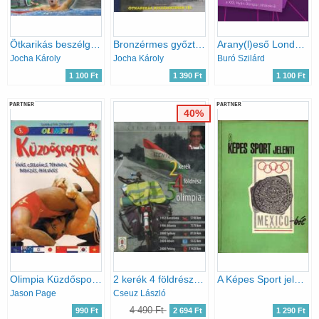
Ötkarikás beszélgetések aranyérmeseinkkel
Bronzérmes győztesek (dedikált)- Ötkarikás beszélgetések III.
Arany(l)eső Londonban - szubjektív napló a XXX. Nyári Olimpiai Játékokról
Jocha Károly
Jocha Károly
Buró Szilárd
1 100 Ft
1 390 Ft
1 100 Ft
PARTNER
PARTNER
40%
Olimpia Küzdősportok
2 kerék 4 földrész 5 olimpia.
A Képes Sport jelenti Mexico-ból 1968
Jason Page
Cseuz László
4 490 Ft
990 Ft
2 694 Ft
1 290 Ft