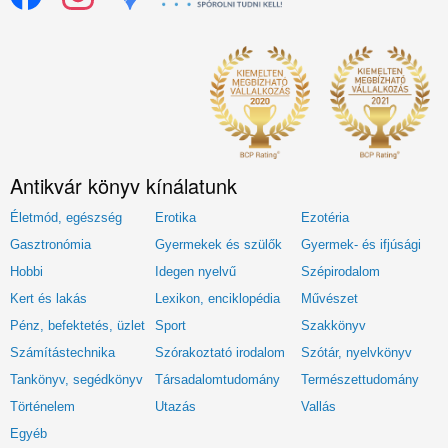
Antikvár könyv kínálatunk
Életmód, egészség
Erotika
Ezotéria
Gasztronómia
Gyermekek és szülők
Gyermek- és ifjúsági
Hobbi
Idegen nyelvű
Szépirodalom
Kert és lakás
Lexikon, enciklopédia
Művészet
Pénz, befektetés, üzlet
Sport
Szakkönyv
Számítástechnika
Szórakoztató irodalom
Szótár, nyelvkönyv
Tankönyv, segédkönyv
Társadalomtudomány
Természettudomány
Történelem
Utazás
Vallás
Egyéb