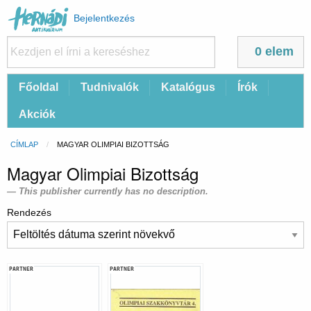
Felhasználói
Bejelentkezés
fiók
menüje
0 elem
Fő
Főoldal
Tudnivalók
Katalógus
Írók
navigáció
Akciók
Morzsa
CÍMLAP
CURRENT:
MAGYAR OLIMPIAI BIZOTTSÁG
Magyar Olimpiai Bizottság
This publisher currently has no description.
Rendezés
PARTNER
PARTNER