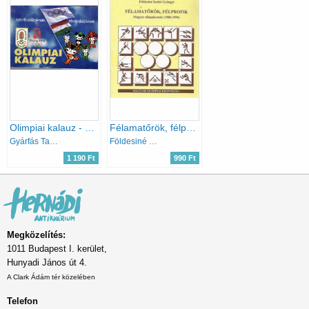
Olimpiai kalauz - Sportbarátoknak, tévénézőknek XXIX. Nyári Olimpiai Játékok Peking 2008
Félamatőrök, félprofik (Magyar olimpikonok 1980-1996)- Olimpiai szakkönyvtár 4.
Gyárfás Tamás
Földesiné Szabó Gyöngyi
1 190 Ft
990 Ft
Megközelítés:
1011 Budapest I. kerület,
Hunyadi János út 4.
A Clark Ádám tér közelében
Telefon