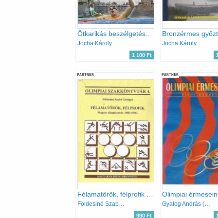
Ötkarikás beszélgetések aranyérmeseinkkel
Jocha Károly
Jocha Károly
1 100 Ft
PARTNER
PARTNER
Félamatőrök, félprofik (Magyar olimpikonok 1980-1996)- Olimpiai szakkönyvtár 4.
Földesiné Szabó Gyöngyi
Gyalog András (szerk.)
990 Ft