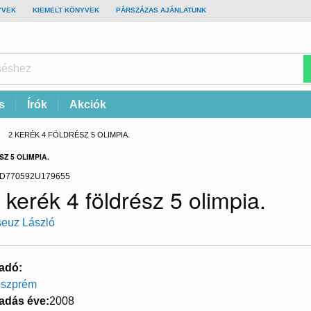
YVEK
KIEMELT KÖNYVEK
PÁRSZÁZAS AJÁNLATUNK
s
Írók
Akciók
CURRENT:
2 KERÉK 4 FÖLDRÉSZ 5 OLIMPIA.
Z 5 OLIMPIA.
D770592U179655
 kerék 4 földrész 5 olimpia.
euz László
adó
szprém
adás éve
2008