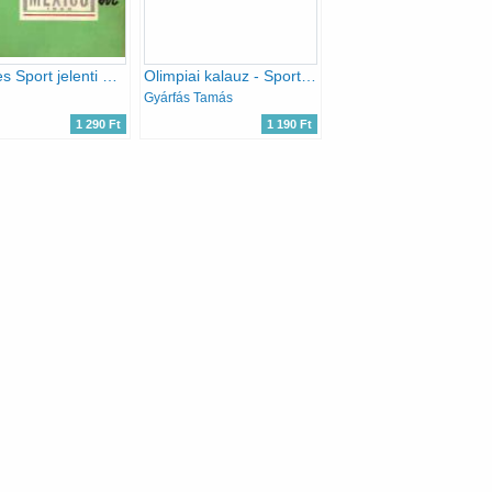
A Képes Sport jelenti Mexico-ból 1968
Olimpiai kalauz - Sportbarátoknak, tévénézőknek XXIX. Nyári Olimpiai Játékok Peking 2008
Gyárfás Tamás
1 290 Ft
1 190 Ft