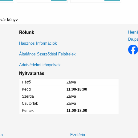
kvár könyv
Rólunk
Herná
Drupa
Lábléc
Hasznos Információk
menü
Általános Szerződési Feltételek
Adatvédelmi irányelvek
Nyitvatartás
Hétfő
Zárva
Kedd
11:00-18:00
Szerda
Zárva
Csütörtök
Zárva
Péntek
11:00-18:00
ka
Ezotéria