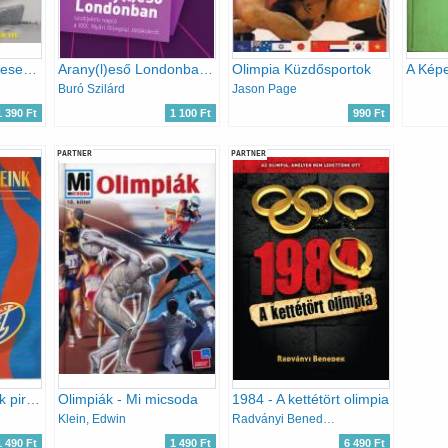
Bronzérmes győztesek (dedikált)- Ötkarikás beszélgetések III.
Arany(l)eső Londonban - szubjektív napló a XXX. Nyári Olimpiai Játékokról
Olimpia Küzdősportok
Buró Szilárd
Jason Page
1 390 Ft
1 100 Ft
990 Ft
PARTNER
PARTNER
Olimpiai érmeseink piros-kékben
Olimpiák - Mi micsoda
1984 - A kettétört olimpia
Klein, Edwin
Radványi Benedek
1 490 Ft
1 490 Ft
6 490 Ft