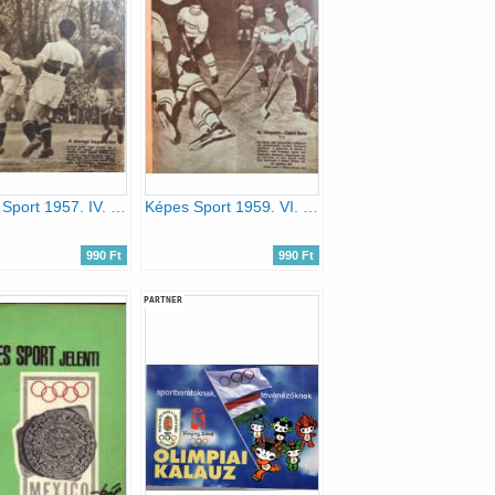
Képes Sport 1957. IV. évfolyam 1-41. szám egybekötve
Képes Sport 1959. VI. évfolyam 1-52. szám egybekötve
990 Ft
990 Ft
PARTNER