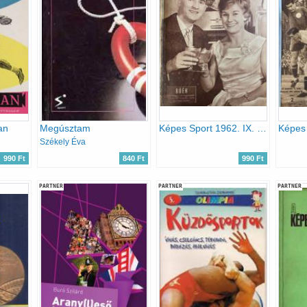
an
Megúsztam
Képes Sport 1962. IX. évfolyam 1-52. szám egybekötve
Székely Éva
990 Ft
840 Ft
990 Ft
PARTNER
PARTNER
PARTNER