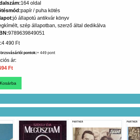
dalszám
164 oldal
ötésmód
papír / puha kötés
lapot
jó állapotú antikvár könyv
gkímélt, szép állapotban, szerző által dedikálva
SBN
9789639849051
4 490 Ft
örzsvásárlói pontok
449
ciós ár:
694 Ft
PARTNER
PARTNER