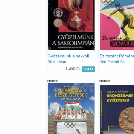
Győzelmünk a sakkolimpián
Ez történt Rómáb
Bilek István
Kéri-Peterdi-Szebenyi-Szűcs
1 490 Ft
894 Ft
PARTNER
PARTNER