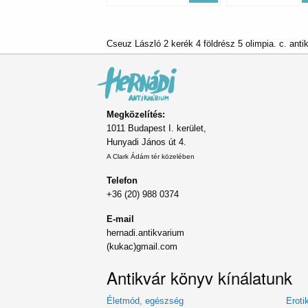
Cseuz László 2 kerék 4 földrész 5 olimpia. c. anti
Megközelítés:
1011 Budapest I. kerület,
Hunyadi János út 4.
A Clark Ádám tér közelében
Telefon
+36 (20) 988 0374
E-mail
hernadi.antikvarium
(kukac)gmail.com
Antikvár könyv kínálatunk
Életmód, egészség
Eroti