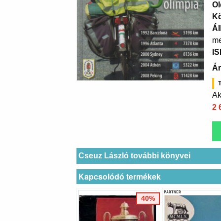
Ol
K
Ál
me
I
Ár
T
Ak
2 
Cseuz László további könyvei
Kapcsolódó termékek
PARTNER
40%