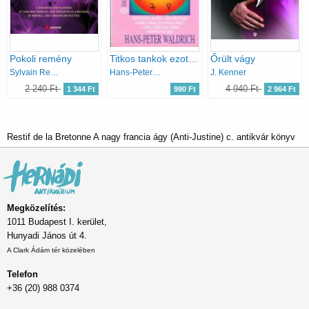
Pokoli remény
Titkos tankok ezoterika
Őrült vágy
Sylvain Reynard
Hans-Peter Waldrick
J. Kenner
2 240 Ft
4 940 Ft
1 344 Ft
990 Ft
2 964 Ft
Restif de la Bretonne A nagy francia ágy (Anti-Justine) c. antikvár könyv
Megközelítés:
1011 Budapest I. kerület,
Hunyadi János út 4.
A Clark Ádám tér közelében
Telefon
+36 (20) 988 0374