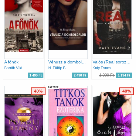
A főnök
Vénusz a domboldalon
Valós (Real sorozat 1.)
Baráth Viktória
N. Fülöp Beáta
Katy Evans
1 990 Ft
1 490 Ft
2 490 Ft
1 194 Ft
PARTNER
40%
40%