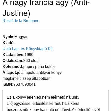
A nagy francia ágy (Anti-
Justine)
Restif de la Bretonne
Nyelv
Magyar
Kiadó
Unió Lap- és Könyvkiadó Kft.
Kiadás éve
1990
Oldalszám
260 oldal
Kötésmód
papír / puha kötés
Állapot
jó állapotú antikvár könyv
megkímélt, szép állapotban
ISBN
9637890041
Ez a könyv jelenleg nem elérhető nálunk.
Előjegyzéssel értesítést kérhet, ha sikerül
beszereznünk egy hasonló példányt. Az értesítő levél