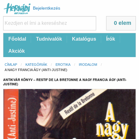
Felhasználói
Bejelentkezés
fiók
menüje
0 elem
Fő
Főoldal
Tudnivalók
Katalógus
Írók
navigáció
Akciók
Morzsa
CÍMLAP
KATEGÓRIÁK
EROTIKA
IRODALOM
CURRENT:
A NAGY FRANCIA ÁGY (ANTI-JUSTINE)
ANTIKVÁR KÖNYV – RESTIF DE LA BRETONNE A NAGY FRANCIA ÁGY (ANTI-
JUSTINE)