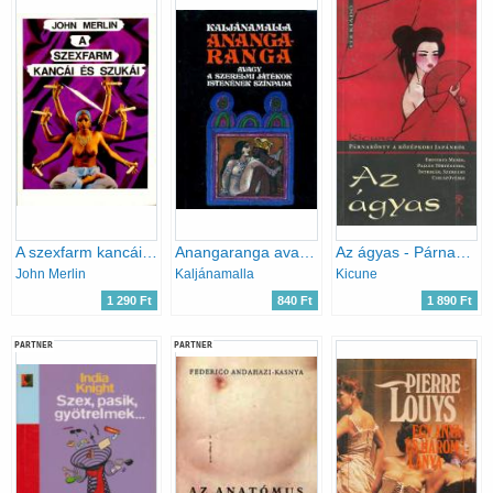
A szexfarm kancái és szukái
Anangaranga avagy a szerelmi játékok istenének színpada
Az ágyas - Párnakönyv a középkori Japánból
John Merlin
Kaljánamalla
Kicune
1 290 Ft
840 Ft
1 890 Ft
PARTNER
PARTNER