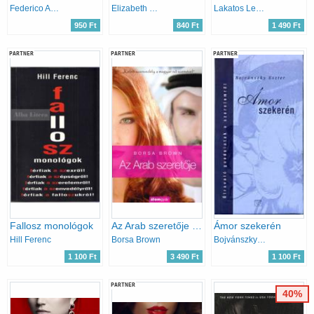
Federico Andahazi
Elizabeth McNeill
Lakatos Levente
950 Ft
840 Ft
1 490 Ft
PARTNER
PARTNER
PARTNER
Fallosz monológok
Az Arab szeretője (Arab 2.)
Ámor szekerén
Hill Ferenc
Borsa Brown
Bojvánszky Eszter
1 100 Ft
3 490 Ft
1 100 Ft
PARTNER
40%