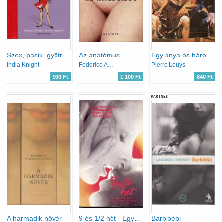
Szex, pasik, gyötrelmek...
Az anatómus
Egy anya és három lánya
India Knight
Federico Andahazi
Pierre Louys
990 Ft
1 100 Ft
840 Ft
PARTNER
A harmadik nővér
9 és 1/2 hét - Egy szerelmi kapcsolat emléke
Barbibébi