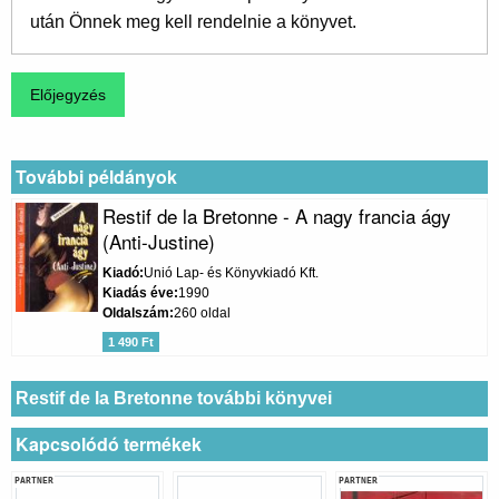
után Önnek meg kell rendelnie a könyvet.
További példányok
Restif de la Bretonne - A nagy francia ágy
(Anti-Justine)
Kiadó
Unió Lap- és Könyvkiadó Kft.
Kiadás éve
1990
Oldalszám
260 oldal
1 490 Ft
Restif de la Bretonne további könyvei
Kapcsolódó termékek
PARTNER
PARTNER