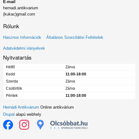
E-mail
hernadi.antikvarium
(kukac)gmail.com
Rólunk
Lábléc
Hasznos Információk
Általános Szerződési Feltételek
menü
Adatvédelmi irányelvek
Nyitvatartás
Hétfő
Zárva
Kedd
11:00-18:00
Szerda
Zárva
Csütörtök
Zárva
Péntek
11:00-18:00
Hernádi Antikvárium
Online antikvárium
Drupal
alapú webhely