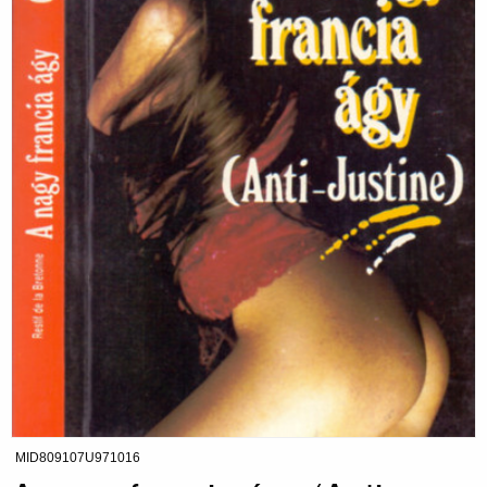
MID809107U971016