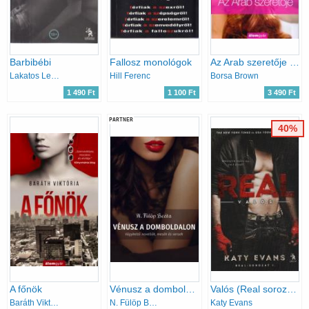
Barbibébi
Fallosz monológok
Az Arab szeretője (Arab 2.)
Lakatos Levente
Hill Ferenc
Borsa Brown
1 490 Ft
1 100 Ft
3 490 Ft
PARTNER
40%
A főnök
Vénusz a domboldalon
Valós (Real sorozat 1.)
Baráth Viktória
N. Fülöp Beáta
Katy Evans