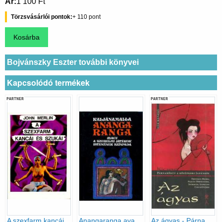
Ár
1 100 Ft
Törzsvásárlói pontok
110
Bojvánszky Eszter további könyvei
Kapcsolódó termékek
PARTNER
PARTNER
A szexfarm kancái és szukái
Anangaranga avagy a szerelmi játékok istenének színpada
Az ágyas - Párnakönyv a középkori Japánból