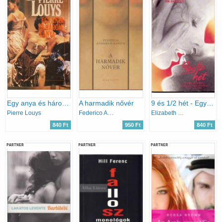
Egy anya és három lánya
A harmadik nővér
9 és 1/2 hét - Egy szerelmi kapcsolat emléke
Pierre Louys
Federico Andahazi
Elizabeth McNeill
840 Ft
950 Ft
840 Ft
PARTNER
PARTNER
PARTNER