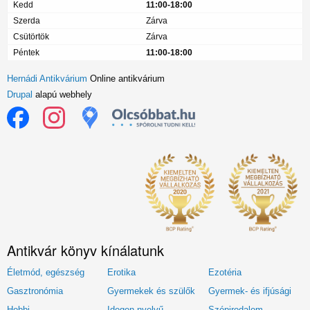
Kedd
11:00-18:00
Szerda
Zárva
Csütörtök
Zárva
Péntek
11:00-18:00
Hernádi Antikvárium
Online antikvárium
Drupal
alapú webhely
Antikvár könyv kínálatunk
Életmód, egészség
Erotika
Ezotéria
Gasztronómia
Gyermekek és szülők
Gyermek- és ifjúsági
Hobbi
Idegen nyelvű
Szépirodalom