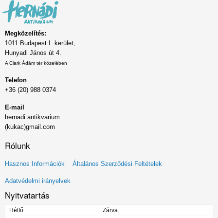
Megközelítés:
1011 Budapest I. kerület,
Hunyadi János út 4.
A Clark Ádám tér közelében
Telefon
+36 (20) 988 0374
E-mail
hernadi.antikvarium
(kukac)gmail.com
Rólunk
Lábléc
Hasznos Információk
Általános Szerződési Feltételek
menü
Adatvédelmi irányelvek
Nyitvatartás
Hétfő
Zárva