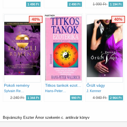
1 990 Ft
1 490 Ft
2 490 Ft
1 194 Ft
PARTNER
40%
40%
Pokoli remény
Titkos tankok ezoterika
Őrült vágy
Sylvain Reynard
Hans-Peter Waldrick
J. Kenner
2 240 Ft
4 940 Ft
1 344 Ft
990 Ft
2 964 Ft
Bojvánszky Eszter Ámor szekerén c. antikvár könyv