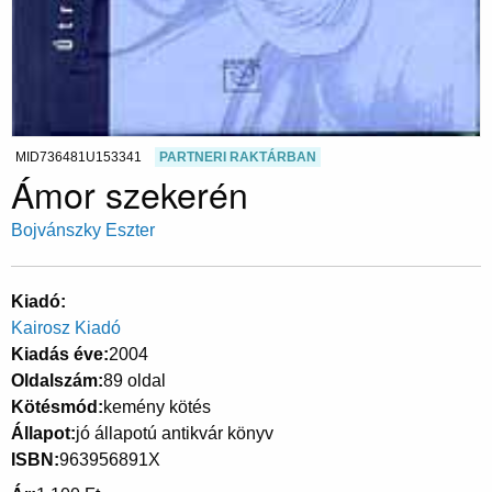
MID736481U153341
PARTNERI RAKTÁRBAN
Ámor szekerén
Bojvánszky Eszter
Kiadó
Kairosz Kiadó
Kiadás éve
2004
Oldalszám
89 oldal
Kötésmód
kemény kötés
Állapot
jó állapotú antikvár könyv
ISBN
963956891X