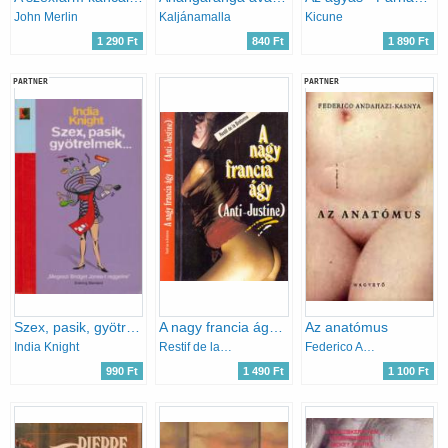
John Merlin
Kaljánamalla
Kicune
1 290 Ft
840 Ft
1 890 Ft
PARTNER
PARTNER
Szex, pasik, gyötrelmek...
A nagy francia ágy (Anti-Justine)
Az anatómus
India Knight
Restif de la Bretonne
Federico Andahazi
990 Ft
1 490 Ft
1 100 Ft