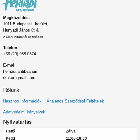
Megközelítés:
1011 Budapest I. kerület,
Hunyadi János út 4.
A Clark Ádám tér közelében
Telefon
+36 (20) 988 0374
E-mail
hernadi.antikvarium
(kukac)gmail.com
Rólunk
Lábléc
Hasznos Információk
Általános Szerződési Feltételek
menü
Adatvédelmi irányelvek
Nyitvatartás
Hétfő
Zárva
Kedd
11:00-18:00