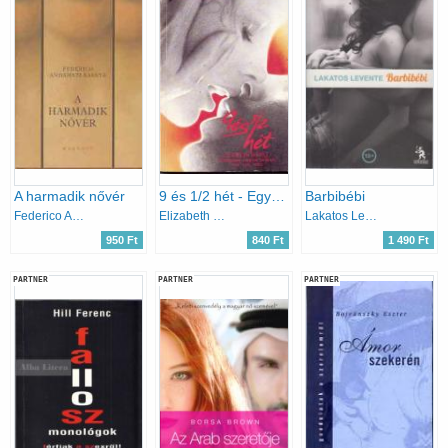
A harmadik nővér
9 és 1/2 hét - Egy szerelmi kapcsolat emléke
Barbibébi
Federico Andahazi
Elizabeth McNeill
Lakatos Levente
950 Ft
840 Ft
1 490 Ft
PARTNER
PARTNER
PARTNER