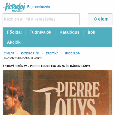
Felhasználói
Bejelentkezés
fiók
menüje
0 elem
Fő
Főoldal
Tudnivalók
Katalógus
Írók
navigáció
Akciók
Morzsa
CÍMLAP
KATEGÓRIÁK
EROTIKA
IRODALOM
CURRENT:
EGY ANYA ÉS HÁROM LÁNYA
ANTIKVÁR KÖNYV – PIERRE LOUYS EGY ANYA ÉS HÁROM LÁNYA