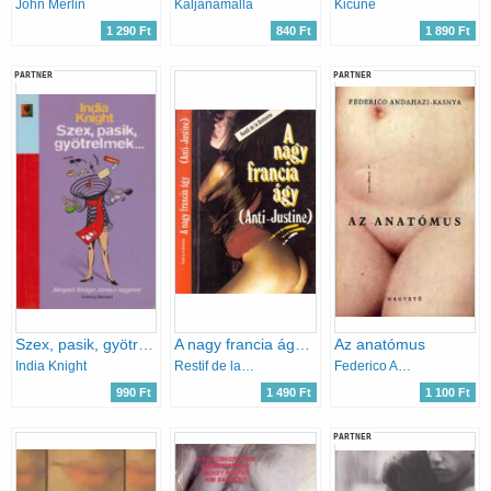
John Merlin
Kaljánamalla
Kicune
1 290 Ft
840 Ft
1 890 Ft
PARTNER
PARTNER
Szex, pasik, gyötrelmek...
A nagy francia ágy (Anti-Justine)
Az anatómus
India Knight
Restif de la Bretonne
Federico Andahazi
990 Ft
1 490 Ft
1 100 Ft
PARTNER