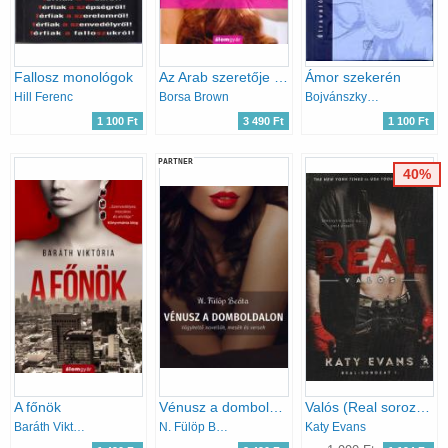
Fallosz monológok
Az Arab szeretője (Arab 2.)
Ámor szekerén
Hill Ferenc
Borsa Brown
Bojvánszky Eszter
1 100 Ft
3 490 Ft
1 100 Ft
PARTNER
40%
A főnök
Vénusz a domboldalon
Valós (Real sorozat 1.)
Baráth Viktória
N. Fülöp Beáta
Katy Evans