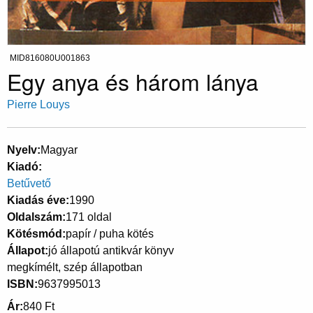
MID816080U001863
Egy anya és három lánya
Pierre Louys
Nyelv
Magyar
Kiadó
Betűvető
Kiadás éve
1990
Oldalszám
171 oldal
Kötésmód
papír / puha kötés
Állapot
jó állapotú antikvár könyv
megkímélt, szép állapotban
ISBN
9637995013
Ár
840 Ft