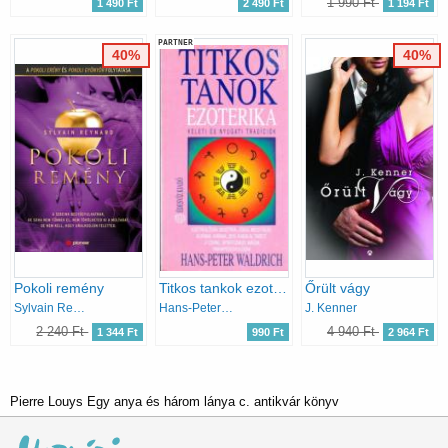
1 990 Ft
1 490 Ft
2 490 Ft
1 194 Ft
PARTNER
40%
40%
Pokoli remény
Titkos tankok ezoterika
Őrült vágy
Sylvain Reynard
Hans-Peter Waldrick
J. Kenner
2 240 Ft
4 940 Ft
1 344 Ft
990 Ft
2 964 Ft
Pierre Louys Egy anya és három lánya c. antikvár könyv