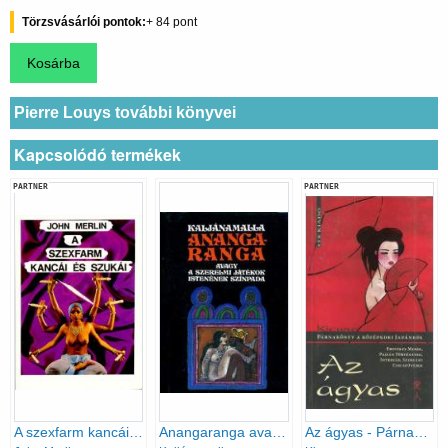
Törzsvásárlói pontok
84
Pierre Louys további könyvei
Kapcsolódó termékek
PARTNER
PARTNER
A szexfarm kancái és szukái
Anangaranga avagy a szerelmi játékok istenének színpada
Az ágyas - Párnakönyv a középkori Japánból