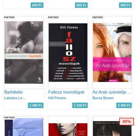
840 Ft
950 Ft
840 Ft
PARTNER
PARTNER
PARTNER
Barbibébi
Fallosz monológok
Az Arab szeretője (Arab 2.)
Lakatos Levente
Hill Ferenc
Borsa Brown
1 490 Ft
1 100 Ft
3 490 Ft
PARTNER
40%