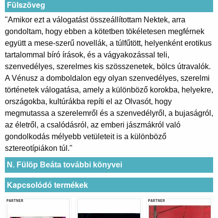
Fülszöveg
"Amikor ezt a válogatást összeállítottam Nektek, arra
gondoltam, hogy ebben a kötetben tökéletesen megférnek
együtt a mese-szerű novellák, a túlfűtött, helyenként erotikus
tartalommal bíró írások, és a vágyakozással teli,
szenvedélyes, szerelmes kis szösszenetek, bölcs útravalók.
A Vénusz a domboldalon egy olyan szenvedélyes, szerelmi
történetek válogatása, amely a különböző korokba, helyekre,
országokba, kultúrákba repíti el az Olvasót, hogy
megmutassa a szerelemről és a szenvedélyről, a bujaságról,
az életről, a csalódásról, az emberi jászmákról való
gondolkodás mélyebb vetületeit is a különböző
sztereotípiákon túl."
N. Fülöp Beáta további könyvei
Kapcsolódó termékek
PARTNER
PARTNER