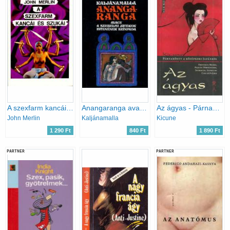
A szexfarm kancái és szukái
Anangaranga avagy a szerelmi játékok istenének színpada
Az ágyas - Párnakönyv a középkori Japánból
John Merlin
Kaljánamalla
Kicune
1 290 Ft
840 Ft
1 890 Ft
PARTNER
PARTNER