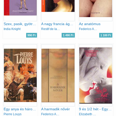
Szex, pasik, gyötrelmek...
A nagy francia ágy (Anti-Justine)
Az anatómus
India Knight
Restif de la Bretonne
Federico Andahazi
990 Ft
1 490 Ft
1 100 Ft
Egy anya és három lánya
A harmadik nővér
9 és 1/2 hét - Egy szerelmi kapcsolat emléke
Pierre Louys
Federico Andahazi
Elizabeth McNeill