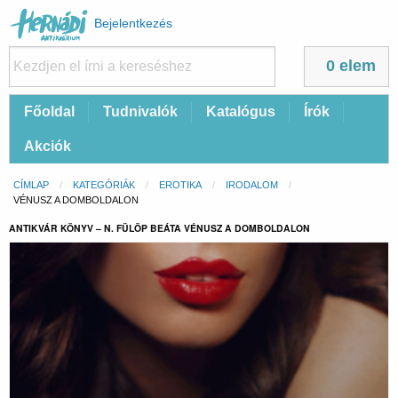
Felhasználói
Bejelentkezés
fiók
menüje
0 elem
Fő
Főoldal
Tudnivalók
Katalógus
Írók
navigáció
Akciók
Morzsa
CÍMLAP
KATEGÓRIÁK
EROTIKA
IRODALOM
CURRENT:
VÉNUSZ A DOMBOLDALON
ANTIKVÁR KÖNYV – N. FÜLÖP BEÁTA VÉNUSZ A DOMBOLDALON