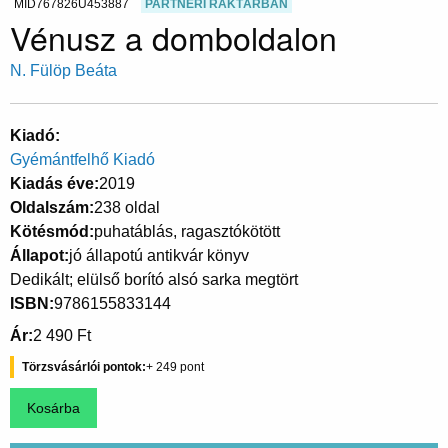
MID767826U453887
PARTNERI RAKTÁRBAN
Vénusz a domboldalon
N. Fülöp Beáta
Kiadó
Gyémántfelhő Kiadó
Kiadás éve
2019
Oldalszám
238 oldal
Kötésmód
puhatáblás, ragasztókötött
Állapot
jó állapotú antikvár könyv
Dedikált; elülső borító alsó sarka megtört
ISBN
9786155833144
Ár
2 490 Ft
Törzsvásárlói pontok
249