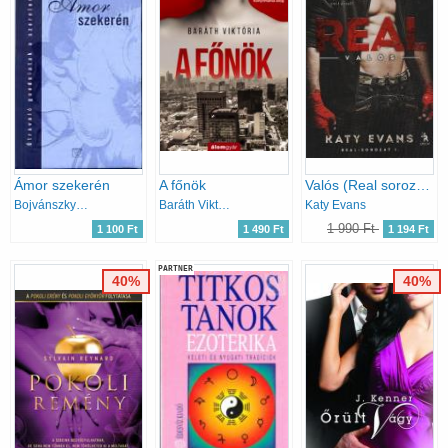
Ámor szekerén
A főnök
Valós (Real sorozat 1.)
Bojvánszky Eszter
Baráth Viktória
Katy Evans
1 990 Ft
1 100 Ft
1 490 Ft
1 194 Ft
PARTNER
40%
40%