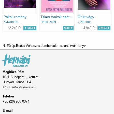
Pokoli remény
Titkos tankok ezoterika
Őrült vágy
Sylvain Reynard
Hans-Peter Waldrick
J. Kenner
2 240 Ft
4 940 Ft
1 344 Ft
990 Ft
2 964 Ft
N. Fülöp Beáta Vénusz a domboldalon c. antikvár könyv
Megközelítés:
1011 Budapest I. kerület,
Hunyadi János út 4.
A Clark Ádám tér közelében
Telefon
+36 (20) 988 0374
E-mail