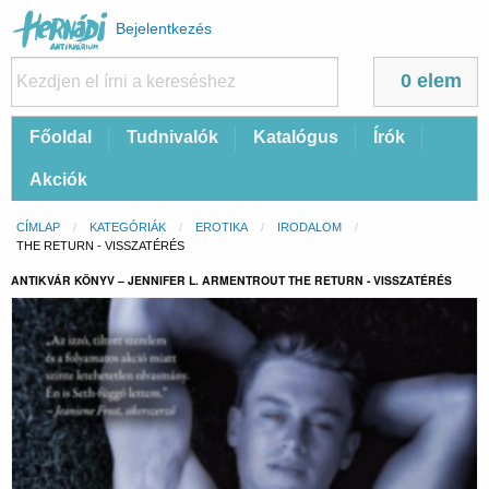
Felhasználói
Bejelentkezés
fiók
menüje
0 elem
Fő
Főoldal
Tudnivalók
Katalógus
Írók
navigáció
Akciók
Morzsa
CÍMLAP
KATEGÓRIÁK
EROTIKA
IRODALOM
CURRENT:
THE RETURN - VISSZATÉRÉS
ANTIKVÁR KÖNYV – JENNIFER L. ARMENTROUT THE RETURN - VISSZATÉRÉS