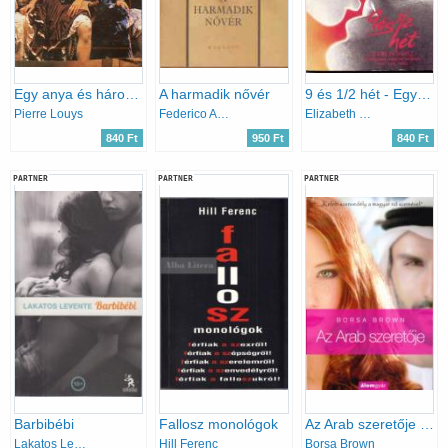
Egy anya és három lánya
A harmadik nővér
9 és 1/2 hét - Egy szerelmi kapcsolat emléke
Pierre Louys
Federico Andahazi
Elizabeth McNeill
840 Ft
950 Ft
840 Ft
PARTNER
PARTNER
PARTNER
Barbibébi
Fallosz monológok
Az Arab szeretője (Arab 2.)
Lakatos Levente
Hill Ferenc
Borsa Brown