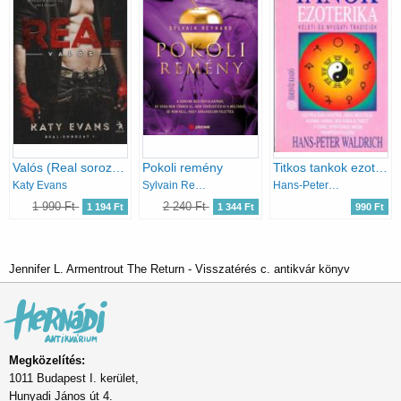
Valós (Real sorozat 1.)
Pokoli remény
Titkos tankok ezoterika
Katy Evans
Sylvain Reynard
Hans-Peter Waldrick
1 990 Ft
2 240 Ft
1 194 Ft
1 344 Ft
990 Ft
Jennifer L. Armentrout The Return - Visszatérés c. antikvár könyv
Megközelítés:
1011 Budapest I. kerület,
Hunyadi János út 4.