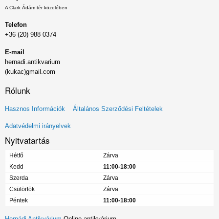
A Clark Ádám tér közelében
Telefon
+36 (20) 988 0374
E-mail
hernadi.antikvarium
(kukac)gmail.com
Rólunk
Lábléc
Hasznos Információk
Általános Szerződési Feltételek
menü
Adatvédelmi irányelvek
Nyitvatartás
Hétfő
Zárva
Kedd
11:00-18:00
Szerda
Zárva
Csütörtök
Zárva
Péntek
11:00-18:00
Hernádi Antikvárium
Online antikvárium