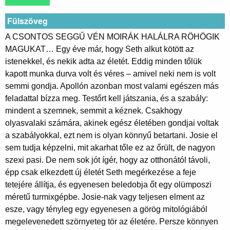
Fülszöveg
A CSONTOS SEGGŰ VÉN MOIRÁK HALÁLRA RÖHÖGIK
MAGUKAT… Egy éve már, hogy Seth alkut kötött az
istenekkel, és nekik adta az életét. Eddig minden tőlük
kapott munka durva volt és véres – amivel neki nem is volt
semmi gondja. Apollón azonban most valami egészen más
feladattal bízza meg. Testőrt kell játszania, és a szabály:
mindent a szemnek, semmit a kéznek. Csakhogy
olyasvalaki számára, akinek egész életében gondjai voltak
a szabályokkal, ezt nem is olyan könnyű betartani. Josie el
sem tudja képzelni, mit akarhat tőle ez az őrült, de nagyon
szexi pasi. De nem sok jót ígér, hogy az otthonától távoli,
épp csak elkezdett új életét Seth megérkezése a feje
tetejére állítja, és egyenesen beledobja őt egy olümposzi
méretű turmixgépbe. Josie-nak vagy teljesen elment az
esze, vagy tényleg egy egyenesen a görög mitológiából
megelevenedett szörnyeteg tör az életére. Persze könnyen