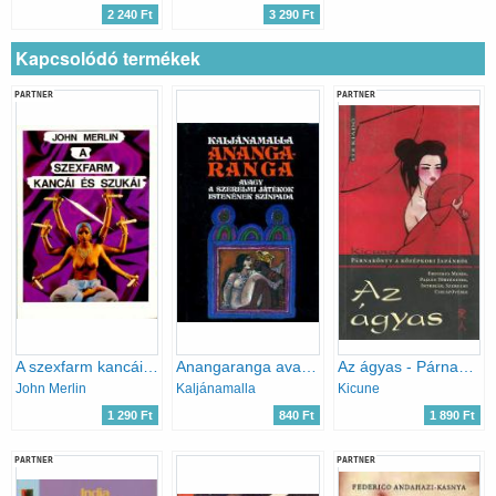
2 240 Ft
3 290 Ft
Kapcsolódó termékek
PARTNER
PARTNER
A szexfarm kancái és szukái
Anangaranga avagy a szerelmi játékok istenének színpada
Az ágyas - Párnakönyv a középkori Japánból
John Merlin
Kaljánamalla
Kicune
1 290 Ft
840 Ft
1 890 Ft
PARTNER
PARTNER