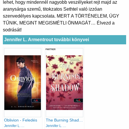
lehet, hogy mindennél nagyobb veszélyeket rejt majd az
aranysárga szemű, titokzatos Sethtel való izzóan
szenvedélyes kapcsolata. MERT A TÖRTÉNELEM, ÚGY
TŰNIK, MEGINT MEGISMÉTLI ÖNMAGÁT… Élvezd a
sodrását!
Jennifer L. Armentrout további könyvei
PARTNER
Oblivion - Feledés
The Burning Shadow - Lángoló árny
Jennifer L. Armentrout
Jennifer L. Armentrout