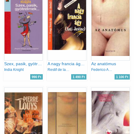
Szex, pasik, gyötrelmek...
A nagy francia ágy (Anti-Justine)
Az anatómus
India Knight
Restif de la Bretonne
Federico Andahazi
990 Ft
1 490 Ft
1 100 Ft