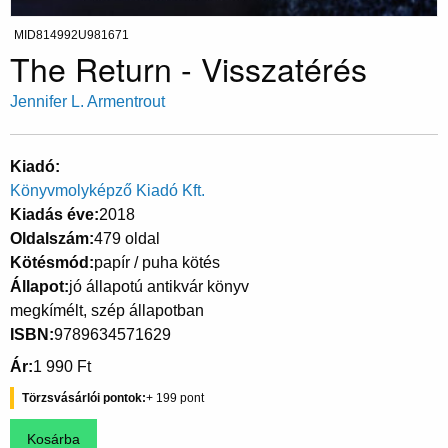
MID814992U981671
The Return - Visszatérés
Jennifer L. Armentrout
Kiadó
Könyvmolyképző Kiadó Kft.
Kiadás éve
2018
Oldalszám
479 oldal
Kötésmód
papír / puha kötés
Állapot
jó állapotú antikvár könyv
megkímélt, szép állapotban
ISBN
9789634571629
Ár
1 990 Ft
Törzsvásárlói pontok
199