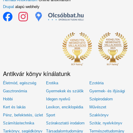
Drupal
alapú webhely
Antikvár könyv kínálatunk
Életmód, egészség
Erotika
Ezotéria
Gasztronómia
Gyermekek és szülők
Gyermek- és ifjúsági
Hobbi
Idegen nyelvű
Szépirodalom
Kert és lakás
Lexikon, enciklopédia
Művészet
Pénz, befektetés, üzlet
Sport
Szakkönyv
Számítástechnika
Szórakoztató irodalom
Szótár, nyelvkönyv
Tankönyv, segédkönyv
Társadalomtudomány
Természettudomány