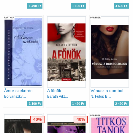
1 490 Ft
1 100 Ft
3 490 Ft
PARTNER
PARTNER
Ámor szekerén
A főnök
Vénusz a domboldalon
Bojvánszky Eszter
Baráth Viktória
N. Fülöp Beáta
1 100 Ft
1 490 Ft
2 490 Ft
PARTNER
40%
40%