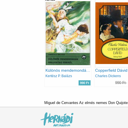
PARTNER
Különös mendemondák Hallgatag Erikről (Delfin könyvek)
Copperfield Dávid
Kertész P. Balázs
Charles Dickens
990 Ft
990 Ft
Miguel de Cervantes Az elmés nemes Don Quijote d