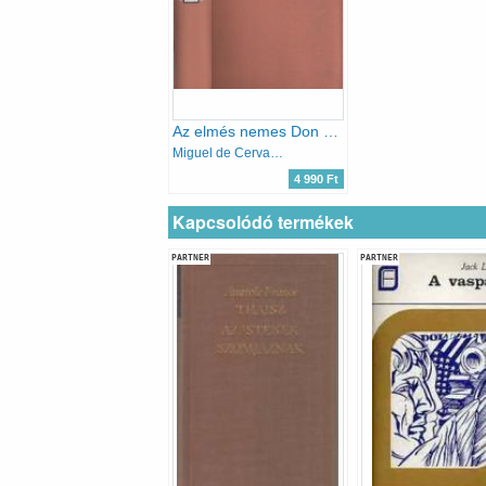
Az elmés nemes Don Quijote de la Mancha (Martyn Ferenc rajzaival)
Miguel de Cervantes
4 990 Ft
Kapcsolódó termékek
PARTNER
PARTNER