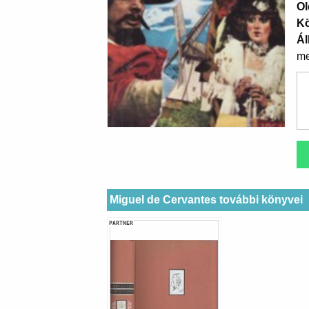
Ol
K
Ál
me
Miguel de Cervantes további könyvei
PARTNER