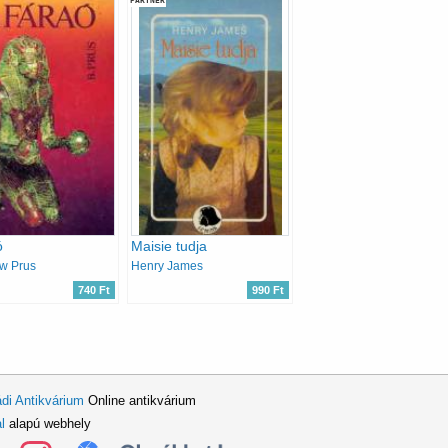
PARTNER
ó
Maisie tudja
w Prus
Henry James
740 Ft
990 Ft
di Antikvárium
Online antikvárium
l
alapú webhely