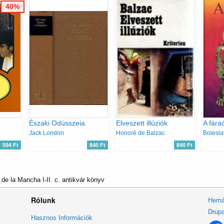
40%
Északi Odüsszeia
Elveszett illúziók
A fára
Jack London
Honoré de Balzac
Bolesla
594 Ft
840 Ft
840 Ft
e la Mancha I-II. c. antikvár könyv
Rólunk
Herná
Drupa
Lábléc
Hasznos Információk