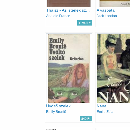
Thaisz - Az istenek szomjaznak
A vaspata
Anatole France
Jack London
1 790 Ft
Üvöltő szelek
Nana
Emily Brontë
Émile Zola
840 Ft