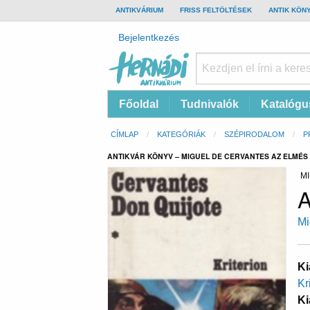
TOP
ANTIKVÁRIUM
FRISS FELTÖLTÉSEK
ANTIK KÖN
BAR
Felhasználói
Bejelentkezés
fiók
menüje
Hernádi
Fő
Főoldal
Tudnivalók
Katalógu
Antikvárium
navigáció
Online
Morzsa
CÍMLAP
KATEGÓRIÁK
SZÉPIRODALOM
P
antikvárium
ANTIKVÁR KÖNYV – MIGUEL DE CERVANTES AZ ELMÉS 
MI
A
Mi
Ki
Kr
Ki