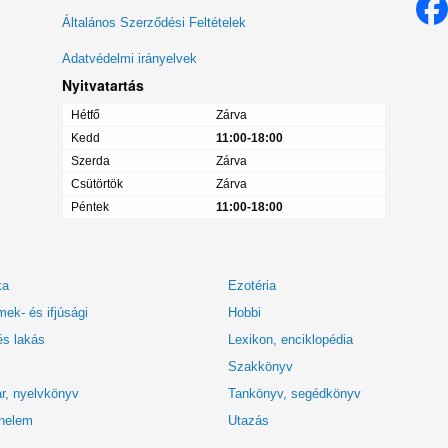
menü
Általános Szerződési Feltételek
Adatvédelmi irányelvek
Nyitvatartás
Hétfő
Zárva
Kedd
11:00-18:00
Szerda
Zárva
Csütörtök
Zárva
Péntek
11:00-18:00
ka
Ezotéria
ek- és ifjúsági
Hobbi
és lakás
Lexikon, enciklopédia
Szakkönyv
r, nyelvkönyv
Tankönyv, segédkönyv
nelem
Utazás