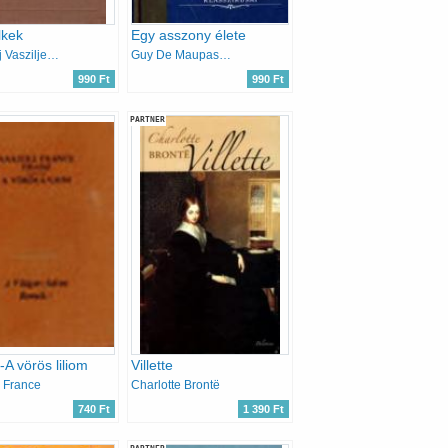
lkek
Egy asszony élete
Nyikolaj Vasziljevics Gogol
Guy De Maupassant
990 Ft
990 Ft
PARTNER
-A vörös liliom
Villette
 France
Charlotte Brontë
740 Ft
1 390 Ft