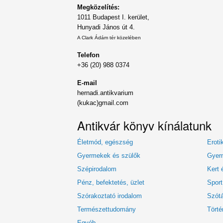
Megközelítés:
1011 Budapest I. kerület,
Hunyadi János út 4.
A Clark Ádám tér közelében
Telefon
+36 (20) 988 0374
E-mail
hernadi.antikvarium
(kukac)gmail.com
Antikvár könyv kínálatunk
Életmód, egészség
Eroti
Gyermekek és szülők
Gyerm
Szépirodalom
Kert 
Pénz, befektetés, üzlet
Sport
Szórakoztató irodalom
Szótá
Természettudomány
Törté
Egyéb