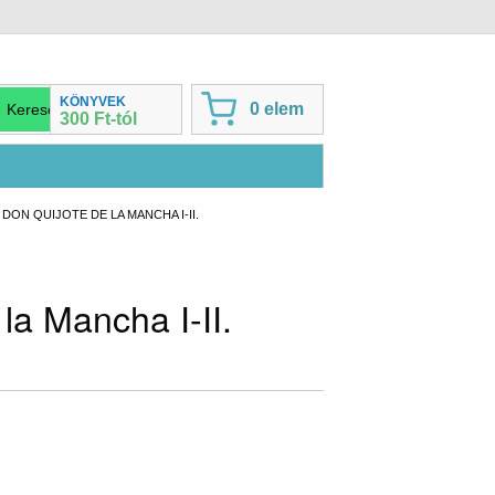
KÖNYVEK
0 elem
300 Ft-tól
DON QUIJOTE DE LA MANCHA I-II.
a Mancha I-II.