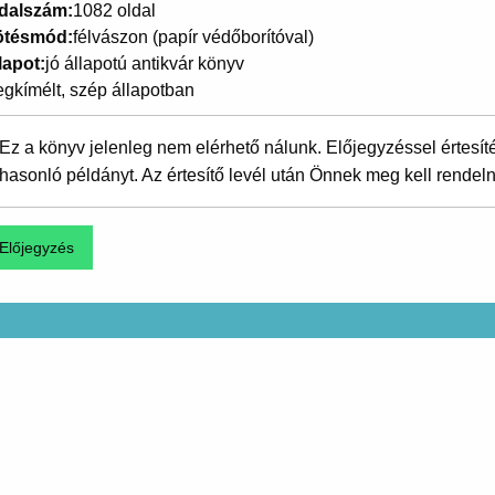
dalszám
1082 oldal
ötésmód
félvászon (papír védőborítóval)
lapot
jó állapotú antikvár könyv
gkímélt, szép állapotban
Ez a könyv jelenleg nem elérhető nálunk. Előjegyzéssel értesít
hasonló példányt. Az értesítő levél után Önnek meg kell rendeln