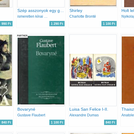
Szép asszonyok egy gazdag házban I-II.
Shirley
Holt le
ismeretlen kínai szerző
Charlotte Brontë
990 Ft
1 290 Ft
1 100 Ft
PARTNER
Bovaryné
Luisa San Felice I-II.
Thaisz
Gustave Flaubert
Alexandre Dumas
Anatole
840 Ft
1 100 Ft
840 Ft