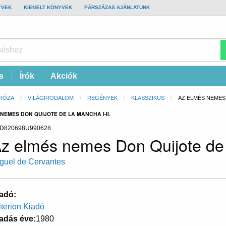
YVEK
KIEMELT KÖNYVEK
PÁRSZÁZAS AJÁNLATUNK
s
Írók
Akciók
RÓZA
VILÁGIRODALOM
REGÉNYEK
KLASSZIKUS
CURRENT:
AZ ELMÉS NEMES 
NEMES DON QUIJOTE DE LA MANCHA I-II.
D820698U990628
z elmés nemes Don Quijote de l
guel de Cervantes
adó
iterion Kiadó
adás éve
1980