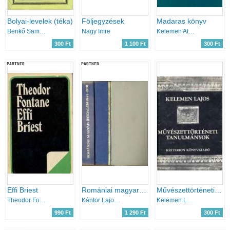
Bolyai-levelek (téka)
Följegyzések
Madaras könyv
Benkő Samu (szerk.)
Nagy Imre
Kelemen Attila
300 Ft
1 100 Ft
300 Ft
PARTNER
PARTNER
Effi Briest
Romániai magyar irodalom 1944-1970
Művészettörténeti tanulmányok
Theodor Fontane
Kántor Lajos-Láng Gusztáv
Kelemen Lajos
990 Ft
1 290 Ft
300 Ft