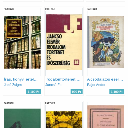
PARTNER
PARTNER
PARTNER
Írás, könyv, értelmiség
Irodalomtörténet és időszerűség
A csodálatos esernyő
Jakó Zsigmond
Jancsó Elemér
Bajor Andor
1 100 Ft
990 Ft
1 100 Ft
PARTNER
PARTNER