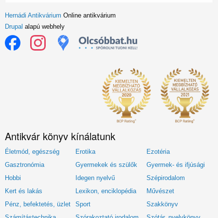
Hernádi Antikvárium
Online antikvárium
Drupal
alapú webhely
Antikvár könyv kínálatunk
Életmód, egészség
Erotika
Ezotéria
Gasztronómia
Gyermekek és szülők
Gyermek- és ifjúsági
Hobbi
Idegen nyelvű
Szépirodalom
Kert és lakás
Lexikon, enciklopédia
Művészet
Pénz, befektetés, üzlet
Sport
Szakkönyv
Számítástechnika
Szórakoztató irodalom
Szótár, nyelvkönyv