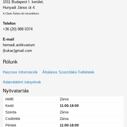
1011 Budapest I. kerület,
Hunyadi János út 4.
A Clark Ádám tér közelében
Telefon
+36 (20) 988 0374
E-mail
hernadi.antikvarium
(kukac)gmail.com
Rólunk
Lábléc
Hasznos Információk
Általános Szerződési Feltételek
menü
Adatvédelmi irányelvek
Nyitvatartás
Hétfő
Zárva
Kedd
11:00-18:00
Szerda
Zárva
Csütörtök
Zárva
Péntek
11:00-18:00