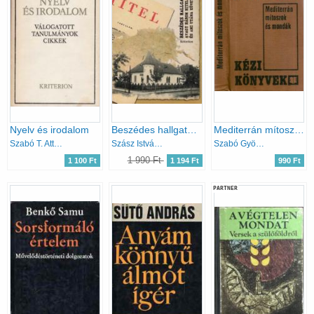
Nyelv és irodalom
Beszédes hallgatás avagy három Hitel és ami utána következett
Mediterrán mítoszok és mondák
Szabó T. Attila
Szász István Tas
Szabó György
1 990 Ft
1 100 Ft
1 194 Ft
990 Ft
PARTNER