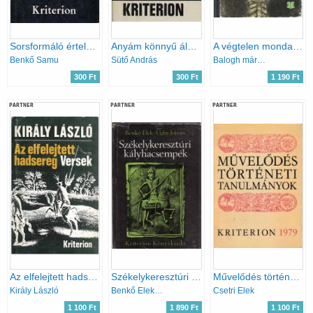
Sorsformáló értelem (Művelődéstörténeti dolgozatok)
Anyám könnyű álmot ígér
A végtelen mondat (versek a szülőföldről)
Benkő Samu
Sütő András
Balogh mária (szerk.)
300 Ft
300 Ft
1 190 Ft
PARTNER
PARTNER
PARTNER
Az elfelejtett hadsereg (Versek)
Székelykeresztúri kályhacsempék
Művelődés történeti tanulmányok
Király László
Benkő Elek-Ughy István
Csetri Elek
1 100 Ft
1 890 Ft
1 100 Ft