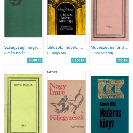
Szilágysági magyar népzene
Stílusok, művek, mesterek
Művészet és forradalom (téka)
Almási István
B. Nagy Margit
Lunacsarszkij
6 800 Ft
1 100 Ft
300 Ft
PARTNER