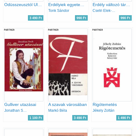
Odüsszeusztól Ulyssesig I. Homérosz - Villon
Erdélyiek egyetemjárása a középkorban
Erdély változó társadalma 1767-1821
Tonk Sándor
Csetri Elek-Imreh István
3 490 Ft
990 Ft
990 Ft
PARTNER
PARTNER
PARTNER
Gulliver utazásai
A szavak városában
Rigótemetés
Jonathan Swfit
Markó Béla
Jékely Zoltán
1 100 Ft
3 490 Ft
1 490 Ft