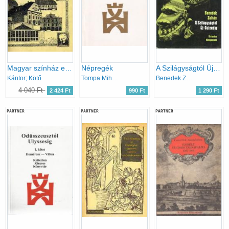
Magyar színház erdélyben 1919-1992
Népregék
A Szilágyságtól Új-Guineáig
Kántor; Kötő
Tompa Mihály
Benedek Zoltán
4 040 Ft
2 424 Ft
990 Ft
1 290 Ft
PARTNER
PARTNER
PARTNER