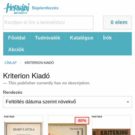
Felhasználói
Bejelentkezés
fiók
menüje
0 elem
Fő
Főoldal
Tudnivalók
Katalógus
Írók
navigáció
Akciók
Morzsa
CÍMLAP
CURRENT:
KRITERION KIADÓ
Kriterion Kiadó
This publisher currently has no description.
Rendezés
PARTNER
PARTNER
40%