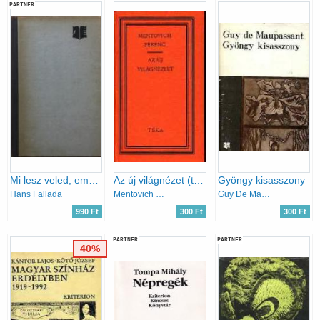
PARTNER
Mi lesz veled, emberke?
Az új világnézet (téka)
Gyöngy kisasszony
Hans Fallada
Mentovich Ferenc
Guy De Maupassant
990 Ft
300 Ft
300 Ft
PARTNER
PARTNER
40%