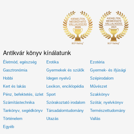
Antikvár könyv kínálatunk
Életmód, egészség
Erotika
Ezotéria
Gasztronómia
Gyermekek és szülők
Gyermek- és ifjúsági
Hobbi
Idegen nyelvű
Szépirodalom
Kert és lakás
Lexikon, enciklopédia
Művészet
Pénz, befektetés, üzlet
Sport
Szakkönyv
Számítástechnika
Szórakoztató irodalom
Szótár, nyelvkönyv
Tankönyv, segédkönyv
Társadalomtudomány
Természettudomány
Történelem
Utazás
Vallás
Egyéb