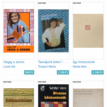
PARTNER
PARTNER
Végig a soron
Tanuljunk kötni ! - Pulóverek, mellények, kabátok, szoknyák
Így hímezzünk
Lázár Ildi
Tongori Mária
Marta Mannová
300 Ft
1 100 Ft
1 100 Ft
PARTNER
PARTNER
PARTNER