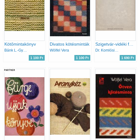
Kötőmintakönyv
Divatos kötésminták
Szigetvár-vidéki fehérhímzések
Bánk L.-Gyulai I.-Németh J.
Wölfel Vera
Dr. Komlósi Aladárné
1 100 Ft
1 100 Ft
1 690 Ft
PARTNER