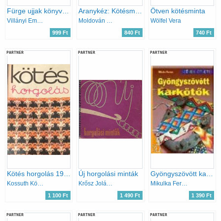
Fürge ujjak könyve 1975
Aranykéz: Kötésmintakönyv
Ötven kötésminta
Villányi Emilné
Moldován K.-Fejér K.
Wölfel Vera
999 Ft
840 Ft
740 Ft
PARTNER
PARTNER
PARTNER
Kötés horgolás 1978
Új horgolási minták
Gyöngyszövött karkötők
Kossuth Könyvkiadó
Krősz Jolán; Karalyos Margit
Mikulka Ferenc
1 100 Ft
1 490 Ft
1 390 Ft
PARTNER
PARTNER
PARTNER