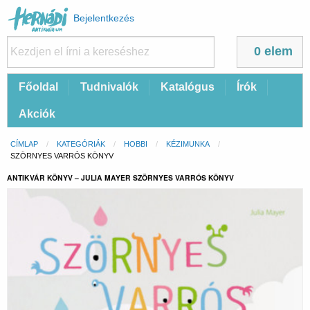
Felhasználói
Bejelentkezés
fiók
menüje
0 elem
Fő
Főoldal
Tudnivalók
Katalógus
Írók
navigáció
Akciók
Morzsa
CÍMLAP
KATEGÓRIÁK
HOBBI
KÉZIMUNKA
CURRENT:
SZÖRNYES VARRÓS KÖNYV
ANTIKVÁR KÖNYV – JULIA MAYER SZÖRNYES VARRÓS KÖNYV