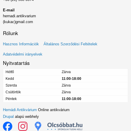
E-mail
hernadi.antikvarium
(kukac)gmail.com
Rólunk
Lábléc
Hasznos Információk
Általános Szerződési Feltételek
menü
Adatvédelmi irányelvek
Nyitvatartás
Hétfő
Zárva
Kedd
11:00-18:00
Szerda
Zárva
Csütörtök
Zárva
Péntek
11:00-18:00
Hernádi Antikvárium
Online antikvárium
Drupal
alapú webhely