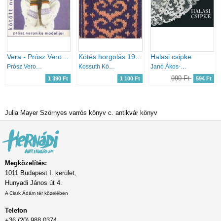
Vera - Prósz Veronika modelljei (kötött női modellek)
Kötés horgolás 1977
Halasi csipke
Prósz Veronika
Kossuth Könyvkiadó
Janó Ákos-Vorák József
990 Ft
1 390 Ft
1 100 Ft
594 Ft
Julia Mayer Szörnyes varrós könyv c. antikvár könyv
Megközelítés:
1011 Budapest I. kerület,
Hunyadi János út 4.
A Clark Ádám tér közelében
Telefon
+36 (20) 988 0374