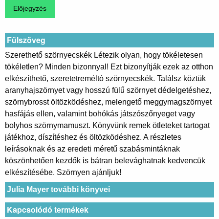
Fülszöveg
Szerethető szörnyecskék Létezik olyan, hogy tökéletesen
tökéletlen? Minden bizonnyal! Ezt bizonyítják ezek az otthon
elkészíthető, szeretetreméltó szörnyecskék. Találsz köztük
aranyhajszörnyet vagy hosszú fülű szörnyet dédelgetéshez,
szörnybrosst öltözködéshez, melengető meggymagszörnyet
hasfájás ellen, valamint bohókás játszószőnyeget vagy
bolyhos szörnymamuszt. Könyvünk remek ötleteket tartogat
játékhoz, díszítéshez és öltözködéshez. A részletes
leírásoknak és az eredeti méretű szabásmintáknak
köszönhetően kezdők is bátran belevághatnak kedvencük
elkészítésébe. Szörnyen ajánljuk!
Julia Mayer további könyvei
Kapcsolódó termékek