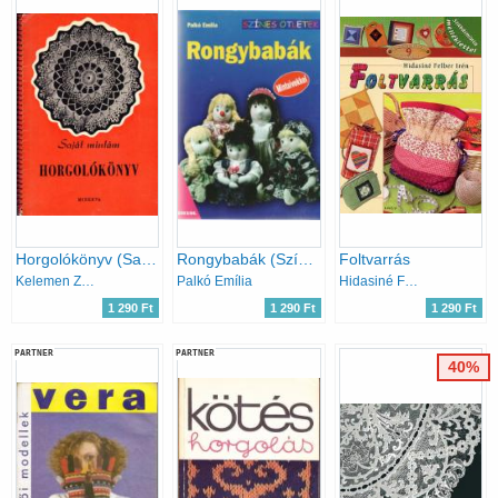
Horgolókönyv (Saját mintám)
Rongybabák (Színes ötletek 66.)
Foltvarrás
Kelemen Zsuzsa (szerk)
Palkó Emília
Hidasiné Felber Irén
1 290 Ft
1 290 Ft
1 290 Ft
PARTNER
PARTNER
40%