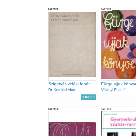
PARTNER
PARTNER
Szigetvár-vidéki fehérhímzések
Fürge ujjak könyv
Dr. Komlósi Aladárné
Villányi Emilné
1 690 Ft
PARTNER
PARTNER