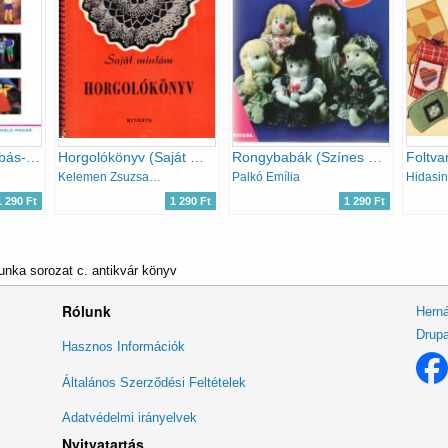
Gyermekruha szabás-varrás (Csináld Magad)
Horgolókönyv (Saját mintám)
Rongybabák (Színes ötletek 66.)
Foltva
Kelemen Zsuzsa (szerk)
Palkó Emília
1 290 Ft
1 290 Ft
1 290 Ft
nka sorozat c. antikvár könyv
Rólunk
Herná
Drupa
Lábléc
Hasznos Információk
menü
Általános Szerződési Feltételek
Adatvédelmi irányelvek
Nyitvatartás