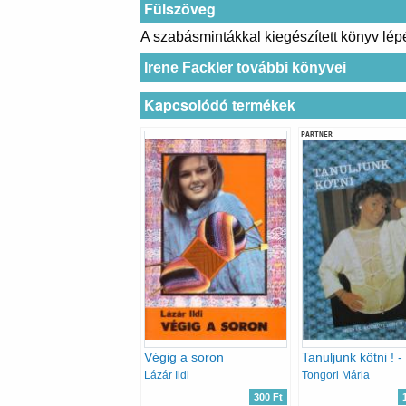
Fülszöveg
A szabásmintákkal kiegészített könyv lépé
Irene Fackler további könyvei
Kapcsolódó termékek
PARTNER
Végig a soron
Lázár Ildi
Tongori Mária
300 Ft