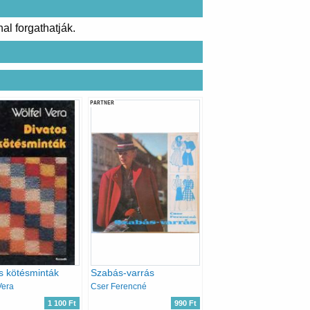
al forgathatják.
PARTNER
s kötésminták
Szabás-varrás
Vera
Cser Ferencné
1 100 Ft
990 Ft