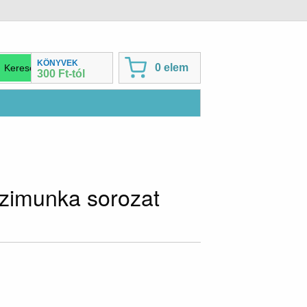
KÖNYVEK
0 elem
300 Ft-tól
zimunka sorozat