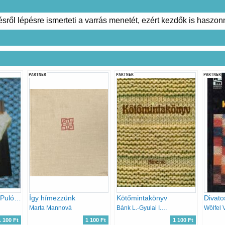
sről lépésre ismerteti a varrás menetét, ezért kezdők is haszonn
PARTNER
PARTNER
PARTNER
Tanuljunk kötni ! - Pulóverek, mellények, kabátok, szoknyák
Így hímezzünk
Kötőmintakönyv
Divato
Marta Mannová
Bánk L.-Gyulai I.-Németh J.
Wölfel 
1 100 Ft
1 100 Ft
1 100 Ft