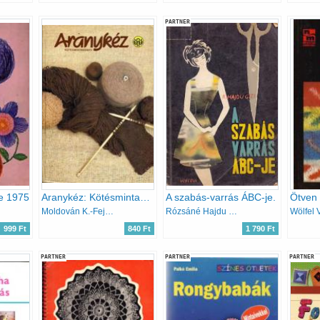
PARTNER
e 1975
Aranykéz: Kötésmintakönyv
A szabás-varrás ÁBC-je.
Ötven 
Moldován K.-Fejér K.
Rózsáné Hajdu Gizi
Wölfel 
999 Ft
840 Ft
1 790 Ft
PARTNER
PARTNER
PARTNER