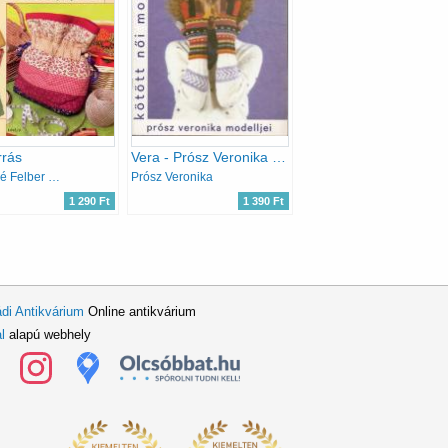
rrás
Vera - Prósz Veronika modelljei (kötött női modellek)
Hidasiné Felber Irén
Prósz Veronika
1 290 Ft
1 390 Ft
di Antikvárium
Online antikvárium
l
alapú webhely