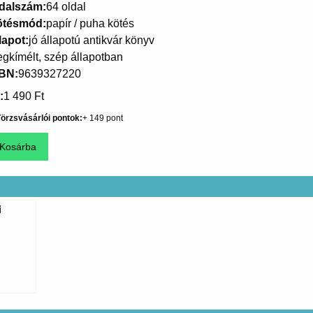
dalszám
64 oldal
ötésmód
papír / puha kötés
lapot
jó állapotú antikvár könyv
gkímélt, szép állapotban
SBN
9639327220
1 490 Ft
örzsvásárlói pontok
149
i