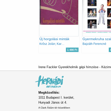
Új horgolási minták
Krősz Jolán; Karalyos Margit
Bajzáth Ferencné
1 490 Ft
Irene Fackler Gyerekholmik gépi hímzése - Kézimu
Megközelítés:
1011 Budapest I. kerület,
Hunyadi János út 4.
A Clark Ádám tér közelében