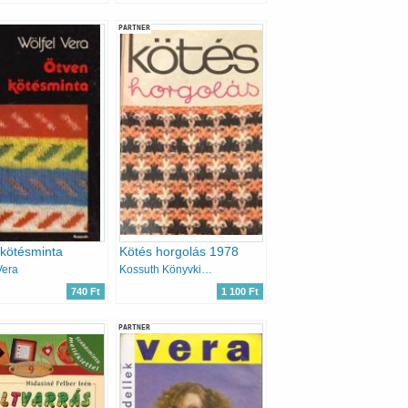
PARTNER
kötésminta
Kötés horgolás 1978
Vera
Kossuth Könyvkiadó
740 Ft
1 100 Ft
PARTNER