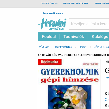
TOP
ANTIKVÁRIUM
FRISS FELTÖLTÉSEK
ANTIK KÖN
BAR
Felhasználói
Bejelentkezés
fiók
menüje
Hernádi
Fő
Főoldal
Tudnivalók
Katalógu
Antikvárium
navigáció
Online
Morzsa
CÍMLAP
KATEGÓRIÁK
HOBBI
KÉZIMUNKA
antikvárium
ANTIKVÁR KÖNYV – IRENE FACKLER GYEREKHOLMIK G
MI
G
Ir
Ki
Cs
Ki