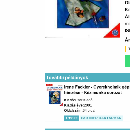
Ol
K
Ál
me
I
Ár
T
További példányok
Irene Fackler - Gyerekholmik gép
hímzése - Kézimunka sorozat
Kiadó
Cser Kiadó
Kiadás éve
2001
Oldalszám
64 oldal
PARTNER RAKTÁRBAN
1 390 Ft