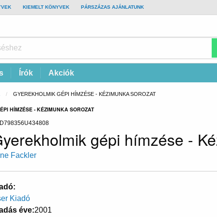
YVEK
KIEMELT KÖNYVEK
PÁRSZÁZAS AJÁNLATUNK
s
Írók
Akciók
CURRENT:
GYEREKHOLMIK GÉPI HÍMZÉSE - KÉZIMUNKA SOROZAT
ÉPI HÍMZÉSE - KÉZIMUNKA SOROZAT
D798356U434808
yerekholmik gépi hímzése - Ké
ene Fackler
adó
er Kiadó
adás éve
2001