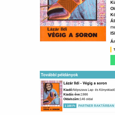
Ki
Ol
K
Ál
me
I
Ár
T
További példányok
Lázár Ildi - Végig a soron
Kiadó
Népszava Lap- és Könyvkiad
Kiadás éve
1986
Oldalszám
146 oldal
PARTNER RAKTÁRBAN
1 100 Ft