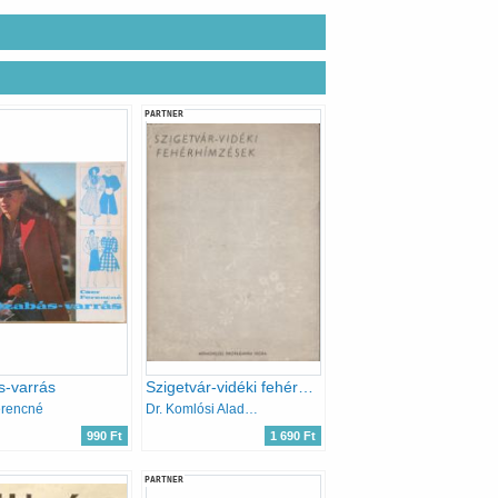
PARTNER
s-varrás
Szigetvár-vidéki fehérhímzések
erencné
Dr. Komlósi Aladárné
990 Ft
1 690 Ft
PARTNER