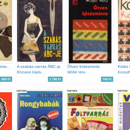
Aranykéz: Kötésmintakönyv
A szabás-varrás ÁBC-je.
Ötven kötésminta
Kötés 
Rózsáné Hajdu Gizi
Wölfel Vera
840 Ft
1 790 Ft
740 Ft
PARTNER
PARTNER
PARTNER