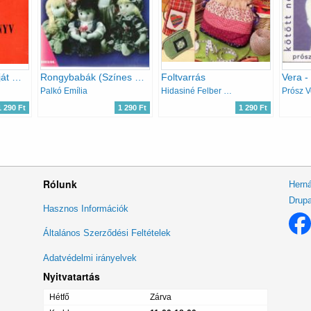
Horgolókönyv (Saját mintám)
Rongybabák (Színes ötletek 66.)
Foltvarrás
Palkó Emília
Hidasiné Felber Irén
Prósz V
1 290 Ft
1 290 Ft
1 290 Ft
Rólunk
Herná
Drupa
Lábléc
Hasznos Információk
menü
Általános Szerződési Feltételek
Adatvédelmi irányelvek
Nyitvatartás
Hétfő
Zárva