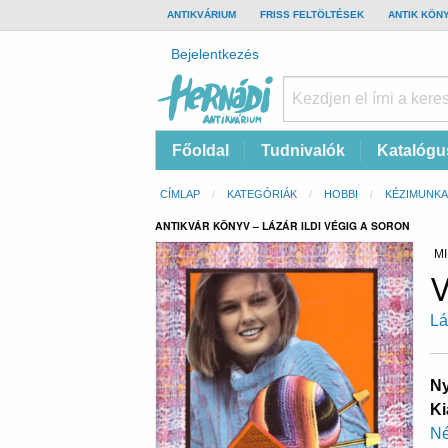
TOP
ANTIKVÁRIUM
FRISS FELTÖLTÉSEK
ANTIK KÖN
BAR
Felhasználói
Bejelentkezés
fiók
menüje
Hernádi
Fő
Főoldal
Tudnivalók
Katalógu
Antikvárium
navigáció
Online
Morzsa
CÍMLAP
KATEGÓRIÁK
HOBBI
KÉZIMUNKA
antikvárium
ANTIKVÁR KÖNYV – LÁZÁR ILDI VÉGIG A SORON
MI
V
Lá
Ny
Ki
Né