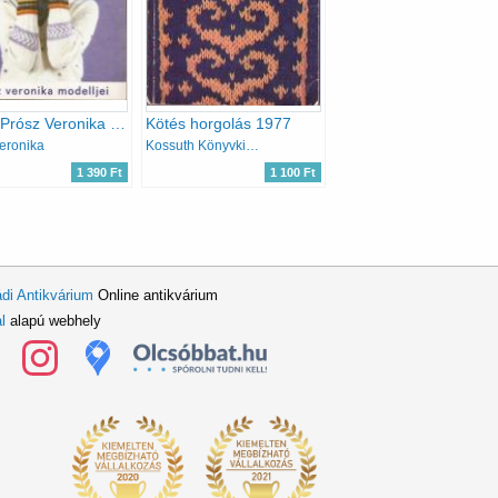
Vera - Prósz Veronika modelljei (kötött női modellek)
Kötés horgolás 1977
eronika
Kossuth Könyvkiadó
1 390 Ft
1 100 Ft
di Antikvárium
Online antikvárium
l
alapú webhely