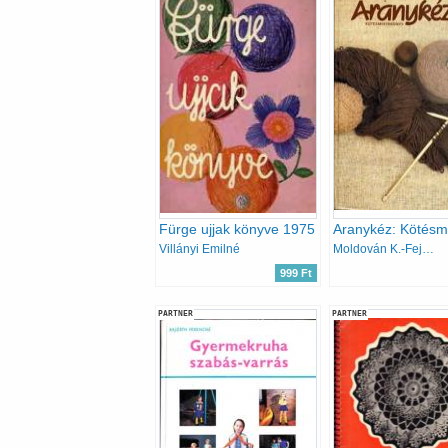
Fürge ujjak könyve 1975
Villányi Emilné
Moldován K.-Fejér K.
999 Ft
PARTNER
PARTNER