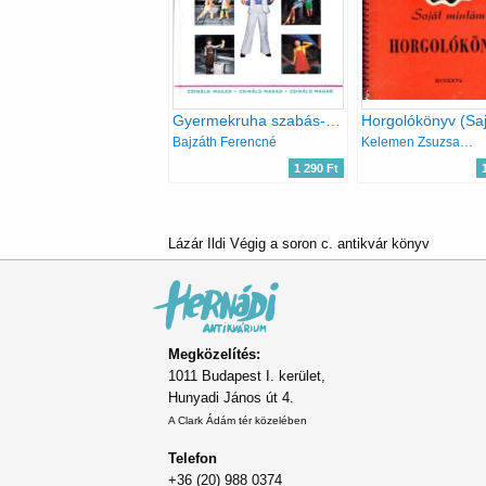
Gyermekruha szabás-varrás (Csináld Magad)
Bajzáth Ferencné
Kelemen Zsuzsa (szerk)
1 290 Ft
Lázár Ildi Végig a soron c. antikvár könyv
Megközelítés:
1011 Budapest I. kerület,
Hunyadi János út 4.
A Clark Ádám tér közelében
Telefon
+36 (20) 988 0374