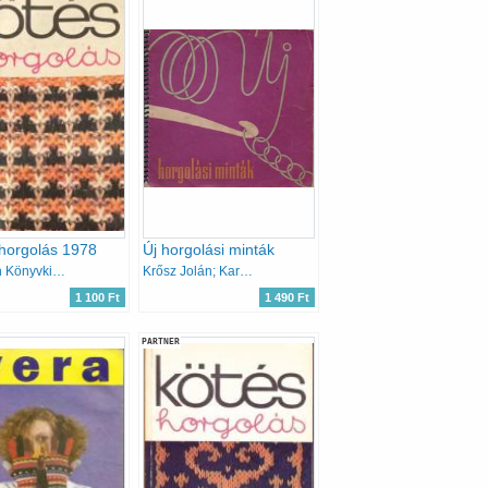
horgolás 1978
Új horgolási minták
Kossuth Könyvkiadó
Krősz Jolán; Karalyos Margit
1 100 Ft
1 490 Ft
PARTNER