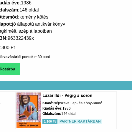
adás éve
1986
dalszám
146 oldal
ötésmód
kemény kötés
lapot
jó állapotú antikvár könyv
gkímélt, szép állapotban
SBN
963322439x
300 Ft
örzsvásárlói pontok
30
Lázár Ildi - Végig a soron
ó
Kiadó
Népszava Lap- és Könyvkiadó
Kiadás éve
1986
Oldalszám
146 oldal
PARTNER RAKTÁRBAN
1 100 Ft