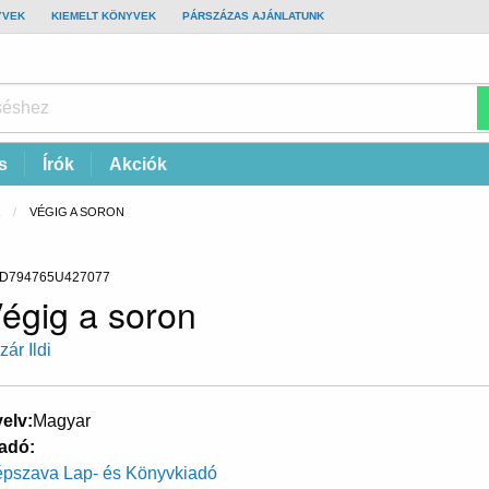
YVEK
KIEMELT KÖNYVEK
PÁRSZÁZAS AJÁNLATUNK
s
Írók
Akciók
CURRENT:
VÉGIG A SORON
D794765U427077
égig a soron
zár Ildi
elv
Magyar
adó
pszava Lap- és Könyvkiadó