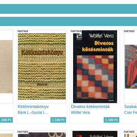
PARTNER
PARTNER
PARTNER
Kötőmintakönyv
Divatos kötésminták
Szabá
Bánk L.-Gyulai I.-Németh J.
Wölfel Vera
Cser F
1 100 Ft
1 100 Ft
1 100 Ft
PARTNER
PARTNER