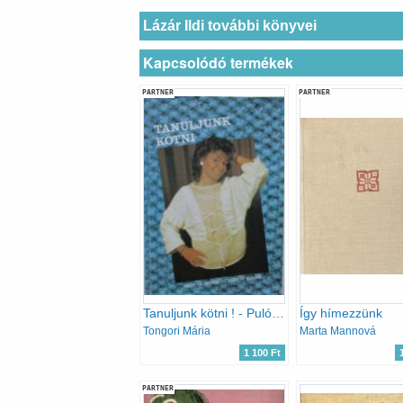
Lázár Ildi további könyvei
Kapcsolódó termékek
PARTNER
PARTNER
Tanuljunk kötni ! - Pulóverek, mellények, kabátok, szoknyák
Így hímezzünk
Tongori Mária
Marta Mannová
1 100 Ft
PARTNER