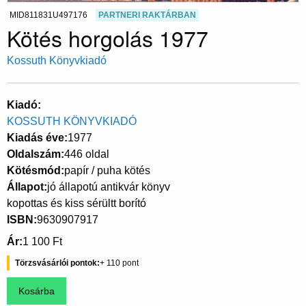
MID811831U497176
PARTNERI RAKTÁRBAN
Kötés horgolás 1977
Kossuth Könyvkiadó
Kiadó
KOSSUTH KÖNYVKIADÓ
Kiadás éve
1977
Oldalszám
446 oldal
Kötésmód
papír / puha kötés
Állapot
jó állapotú antikvár könyv
kopottas és kiss sérültt borító
ISBN
9630907917
Ár
1 100 Ft
Törzsvásárlói pontok
110