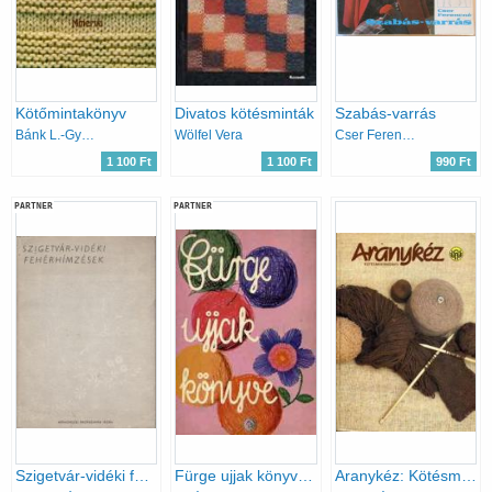
Kötőmintakönyv
Divatos kötésminták
Szabás-varrás
Bánk L.-Gyulai I.-Németh J.
Wölfel Vera
Cser Ferencné
1 100 Ft
1 100 Ft
990 Ft
PARTNER
PARTNER
Szigetvár-vidéki fehérhímzések
Fürge ujjak könyve 1975
Aranykéz: Kötésmintakönyv