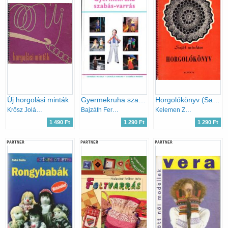
Új horgolási minták
Gyermekruha szabás-varrás (Csináld Magad)
Horgolókönyv (Saját mintám)
Krősz Jolán; Karalyos Margit
Bajzáth Ferencné
Kelemen Zsuzsa (szerk)
1 490 Ft
1 290 Ft
1 290 Ft
PARTNER
PARTNER
PARTNER