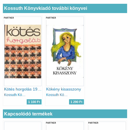
Kossuth Könyvkiadó további könyvei
PARTNER
PARTNER
Kötés horgolás 1978
Kökény kisasszony
Kossuth Könyvkiadó
Kossuth Könyvkiadó
1 100 Ft
1 290 Ft
Kapcsolódó termékek
PARTNER
PARTNER