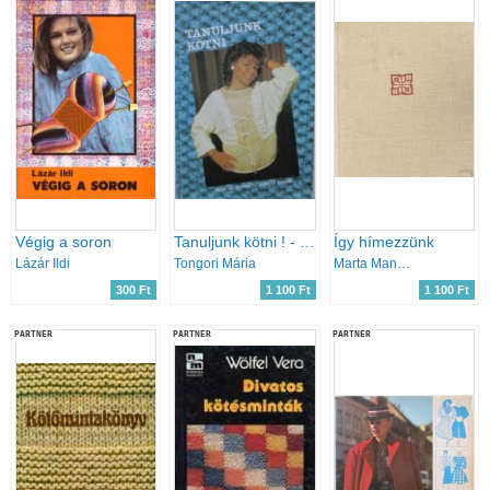
Végig a soron
Tanuljunk kötni ! - Pulóverek, mellények, kabátok, szoknyák
Így hímezzünk
Lázár Ildi
Tongori Mária
Marta Mannová
300 Ft
1 100 Ft
1 100 Ft
PARTNER
PARTNER
PARTNER