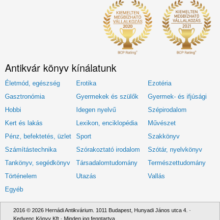
Antikvár könyv kínálatunk
Életmód, egészség
Erotika
Ezotéria
Gasztronómia
Gyermekek és szülők
Gyermek- és ifjúsági
Hobbi
Idegen nyelvű
Szépirodalom
Kert és lakás
Lexikon, enciklopédia
Művészet
Pénz, befektetés, üzlet
Sport
Szakkönyv
Számítástechnika
Szórakoztató irodalom
Szótár, nyelvkönyv
Tankönyv, segédkönyv
Társadalomtudomány
Természettudomány
Történelem
Utazás
Vallás
Egyéb
2016 © 2026 Hernádi Antikvárium. 1011 Budapest, Hunyadi János utca 4. ·
Kedvenc Könyv Kft · Minden jog fenntartva.