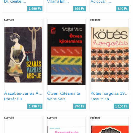
Dr. Komlósi Aladárné
Villányi Emilné
Moldován K.-Fejér K.
1 690 Ft
999 Ft
840 Ft
PARTNER
PARTNER
A szabás-varrás ÁBC-je.
Ötven kötésminta
Kötés horgolás 1978
Rózsáné Hajdu Gizi
Wölfel Vera
Kossuth Könyvkiadó
1 790 Ft
740 Ft
1 100 Ft
PARTNER
PARTNER
PARTNER