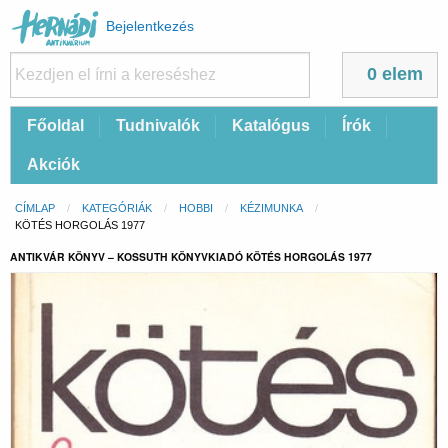
Felhasználói
Bejelentkezés
fiók
menüje
0 elem
Fő
Főoldal
Tudnivalók
Katalógus
Írók
navigáció
Akciók
Morzsa
CÍMLAP
KATEGÓRIÁK
HOBBI
KÉZIMUNKA
CURRENT:
KÖTÉS HORGOLÁS 1977
ANTIKVÁR KÖNYV – KOSSUTH KÖNYVKIADÓ KÖTÉS HORGOLÁS 1977