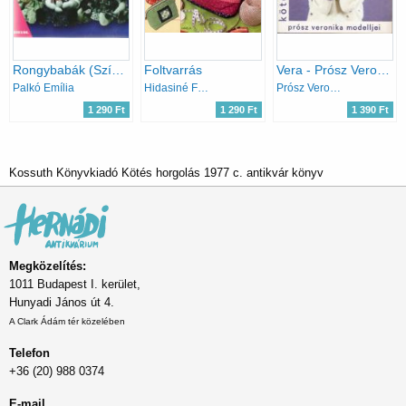
Rongybabák (Színes ötletek 66.)
Foltvarrás
Vera - Prósz Veronika modelljei (kötött női modellek)
Palkó Emília
Hidasiné Felber Irén
Prósz Veronika
1 290 Ft
1 290 Ft
1 390 Ft
Kossuth Könyvkiadó Kötés horgolás 1977 c. antikvár könyv
Megközelítés:
1011 Budapest I. kerület,
Hunyadi János út 4.
A Clark Ádám tér közelében
Telefon
+36 (20) 988 0374
E-mail