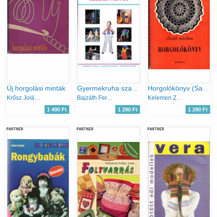
Új horgolási minták
Gyermekruha szabás-varrás (Csináld Magad)
Horgolókönyv (Saját mintám)
Krősz Jolán; Karalyos Margit
Bajzáth Ferencné
Kelemen Zsuzsa (szerk)
1 490 Ft
1 290 Ft
1 290 Ft
PARTNER
PARTNER
PARTNER