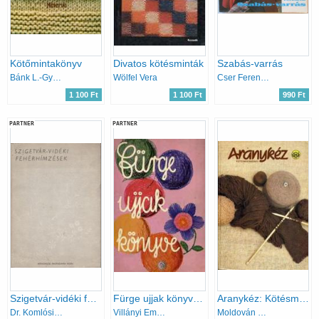
Kötőmintakönyv
Divatos kötésminták
Szabás-varrás
Bánk L.-Gyulai I.-Németh J.
Wölfel Vera
Cser Ferencné
1 100 Ft
1 100 Ft
990 Ft
PARTNER
PARTNER
Szigetvár-vidéki fehérhímzések
Fürge ujjak könyve 1975
Aranykéz: Kötésmintakönyv
Dr. Komlósi Aladárné
Villányi Emilné
Moldován K.-Fejér K.