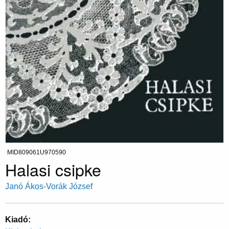
MID809061U970590
Halasi csipke
Janó Ákos-Vorák József
Kiadó