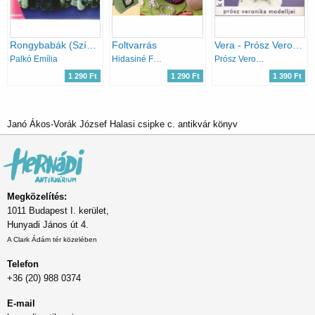
Rongybabák (Színes ötletek 66.)
Foltvarrás
Vera - Prósz Veronika modelljei (kötött női modellek)
Palkó Emília
Hidasiné Felber Irén
Prósz Veronika
1 290 Ft
1 290 Ft
1 390 Ft
Janó Ákos-Vorák József Halasi csipke c. antikvár könyv
Megközelítés:
1011 Budapest I. kerület,
Hunyadi János út 4.
A Clark Ádám tér közelében
Telefon
+36 (20) 988 0374
E-mail