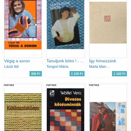
Végig a soron
Tanuljunk kötni ! - Pulóverek, mellények, kabátok, szoknyák
Így hímezzünk
Lázár Ildi
Tongori Mária
Marta Mannová
300 Ft
1 100 Ft
1 100 Ft
PARTNER
PARTNER
PARTNER