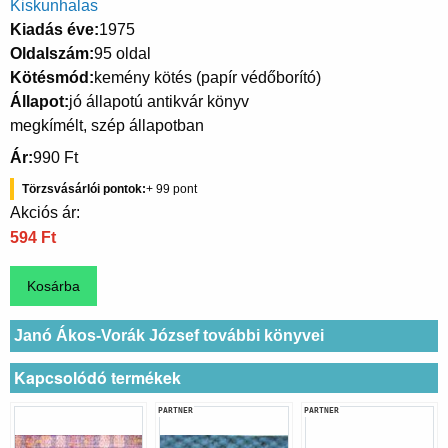
Kiskunhalas
Kiadás éve
1975
Oldalszám
95 oldal
Kötésmód
kemény kötés (papír védőborító)
Állapot
jó állapotú antikvár könyv
megkímélt, szép állapotban
Ár
990 Ft
Törzsvásárlói pontok
99
Akciós ár:
594 Ft
Janó Ákos-Vorák József további könyvei
Kapcsolódó termékek
PARTNER
PARTNER