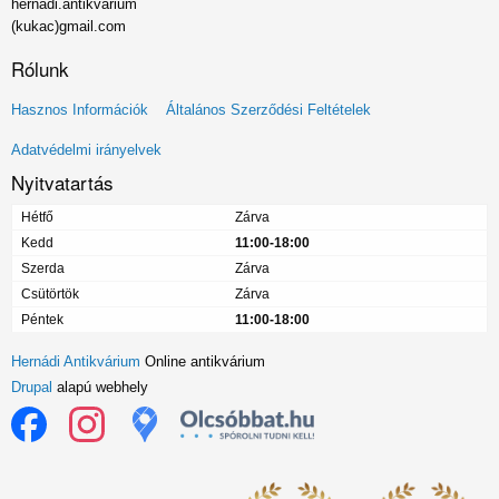
hernadi.antikvarium
(kukac)gmail.com
Rólunk
Lábléc
Hasznos Információk
Általános Szerződési Feltételek
menü
Adatvédelmi irányelvek
Nyitvatartás
Hétfő
Zárva
Kedd
11:00-18:00
Szerda
Zárva
Csütörtök
Zárva
Péntek
11:00-18:00
Hernádi Antikvárium
Online antikvárium
Drupal
alapú webhely