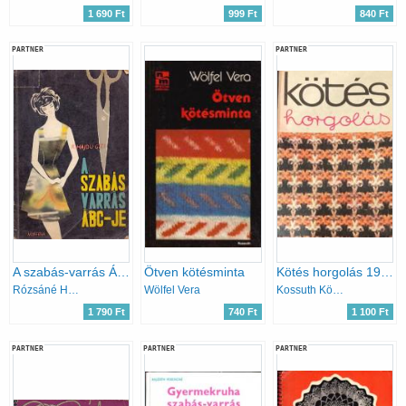
1 690 Ft
999 Ft
840 Ft
PARTNER
PARTNER
A szabás-varrás ÁBC-je.
Ötven kötésminta
Kötés horgolás 1978
Rózsáné Hajdu Gizi
Wölfel Vera
Kossuth Könyvkiadó
1 790 Ft
740 Ft
1 100 Ft
PARTNER
PARTNER
PARTNER