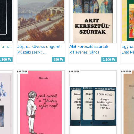
Mindszenty József a népbíróság előtt
Jöjj, és kövess engem!
Akit keresztülszúrtak
Egyhá
Műszaki szerk.: Tiszai Tibor-Karay Tivadar
P. Hevenesi János
Erdő Pé
1 100 Ft
990 Ft
1 100 Ft
PARTNER
PARTNER
PARTNER