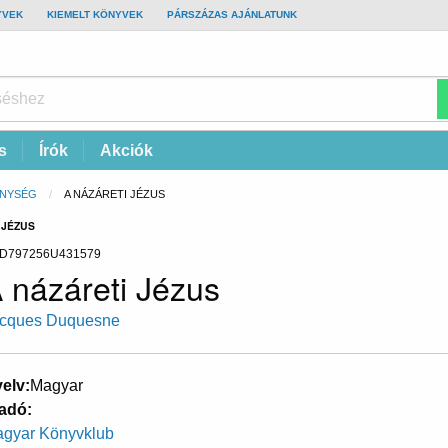
YVEK
KIEMELT KÖNYVEK
PÁRSZÁZAS AJÁNLATUNK
s
Írók
Akciók
ÉNYSÉG
CURRENT:
A NÁZÁRETI JÉZUS
 JÉZUS
D797256U431579
 názáreti Jézus
cques Duquesne
elv
Magyar
adó
gyar Könyvklub