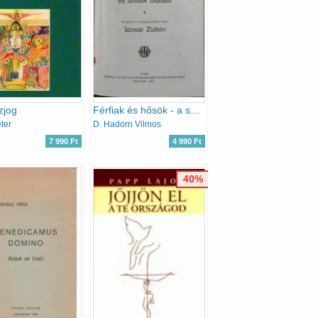
zjog
Férfiak és hősök - a schweizi reformatio és annak áldásai
ter
D. Hadorn Vilmos
7 990 Ft
4 990 Ft
40%