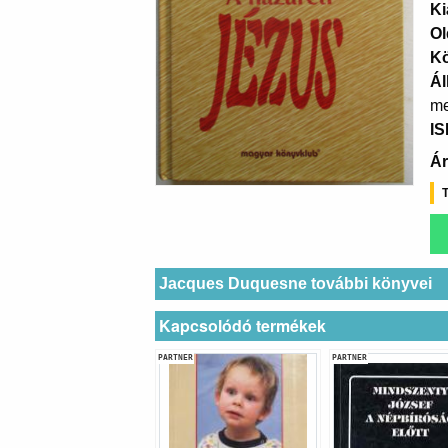
Ki
Ol
K
Ál
me
I
Ár
T
Jacques Duquesne további könyvei
Kapcsolódó termékek
PARTNER
PARTNER