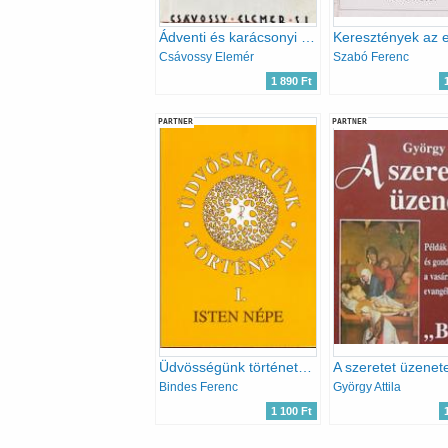
Ádventi és karácsonyi elmélkedések
Csávossy Elemér
Szabó Ferenc
1 890 Ft
PARTNER
PARTNER
Üdvösségünk története I. (Isten népe)
Bindes Ferenc
György Attila
1 100 Ft