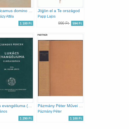
Benedicamus domino Áldjuk az Urat!
Jöjjön el a Te országod
zy Attila
Papp Lajos
990 Ft
1 100 Ft
594 Ft
PARTNER
Lukács evangéliuma (Csendes percek)
Pázmány Péter Művei (magyar remekírók)
János
Pázmány Péter
1 290 Ft
1 100 Ft