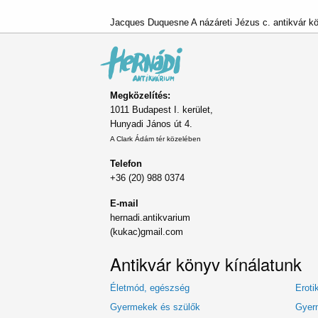
Jacques Duquesne A názáreti Jézus c. antikvár k
Megközelítés:
1011 Budapest I. kerület,
Hunyadi János út 4.
A Clark Ádám tér közelében
Telefon
+36 (20) 988 0374
E-mail
hernadi.antikvarium
(kukac)gmail.com
Antikvár könyv kínálatunk
Életmód, egészség
Eroti
Gyermekek és szülők
Gyerm