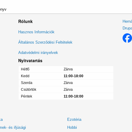
önyv
Rólunk
Herná
Drupa
Lábléc
Hasznos Információk
menü
Általános Szerződési Feltételek
Adatvédelmi irányelvek
Nyitvatartás
Hétfő
Zárva
Kedd
11:00-18:00
Szerda
Zárva
Csütörtök
Zárva
Péntek
11:00-18:00
ka
Ezotéria
ek- és ifjúsági
Hobbi