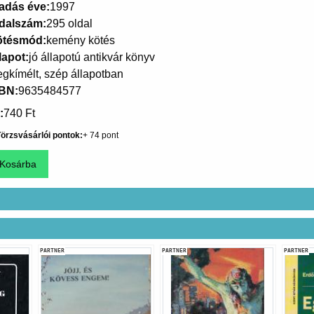
adás éve
1997
dalszám
295 oldal
ötésmód
kemény kötés
lapot
jó állapotú antikvár könyv
gkímélt, szép állapotban
SBN
9635484577
740 Ft
örzsvásárlói pontok
74
PARTNER
PARTNER
PARTNER