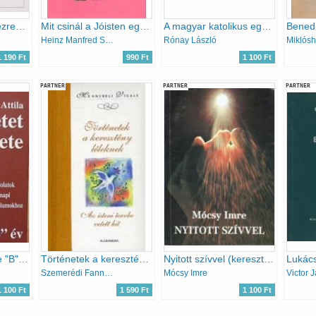
Keresztények az ezredfordulón
Mit csinál a Jóisten egész nap?
A magyar katolikus egyház története 1939-ben I-III.
Heinz Manfred Schulz
Rónay László
Miklóshá
1 190 Ft
990 Ft
1 100 Ft
PARTNER
PARTNER
PARTNER
A szeretet üzenete "B" év
Történetek a keresztény léleknek
Nyitott szívvel (keresztény világnézet - keresztény lelki élet)
Szemerédi Fanni (szerk.)
Mócsy Imre
Victor 
1 100 Ft
1 590 Ft
1 100 Ft