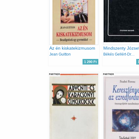
Az én kiskatekizmusom
Jean Guitton
Békés Gellért-Dr. Varga László
1 290 Ft
PARTNER
PARTNER